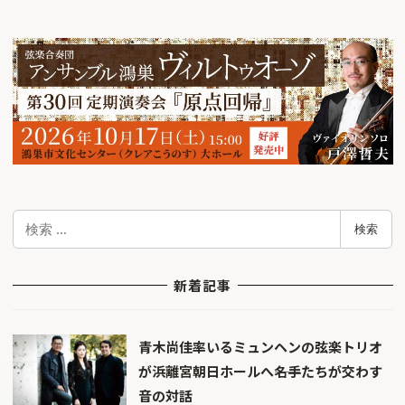
検
検索
索
新着記事
青木尚佳率いるミュンヘンの弦楽トリオ
が浜離宮朝日ホールへ――名手たちが交わす
音の対話