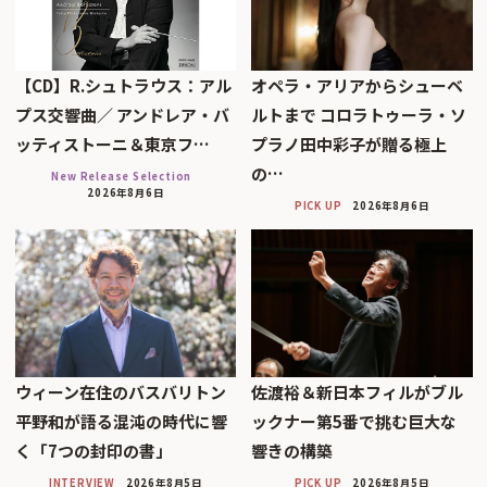
【CD】R.シュトラウス：アル
オペラ・アリアからシューベ
プス交響曲／ アンドレア・バ
ルトまで コロラトゥーラ・ソ
ッティストーニ＆東京フ…
プラノ田中彩子が贈る極上
の…
New Release Selection
2026年8月6日
PICK UP
2026年8月6日
ウィーン在住のバスバリトン
佐渡裕＆新日本フィルがブル
平野和が語る混沌の時代に響
ックナー第5番で挑む巨大な
く「7つの封印の書」
響きの構築
INTERVIEW
2026年8月5日
PICK UP
2026年8月5日