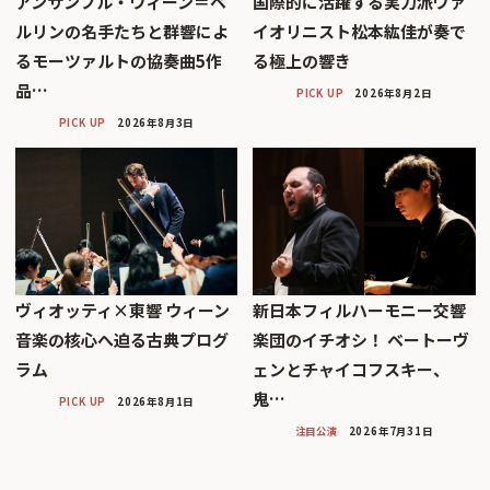
アンサンブル・ウィーン＝ベ
国際的に活躍する実力派ヴァ
ルリンの名手たちと群響によ
イオリニスト松本紘佳が奏で
るモーツァルトの協奏曲5作
る極上の響き
品…
PICK UP
2026年8月2日
PICK UP
2026年8月3日
ヴィオッティ×東響 ウィーン
新日本フィルハーモニー交響
音楽の核心へ迫る古典プログ
楽団のイチオシ！ ベートーヴ
ラム
ェンとチャイコフスキー、
鬼…
PICK UP
2026年8月1日
注目公演
2026年7月31日