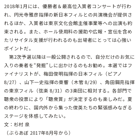
2018年1月には、優勝者＆最高位入賞者コンサートが行わ
れ、円光寺雅彦指揮の新日本フィルとの共演機会が提供さ
れるほか、入賞者は東京文化会館主催事業等への出演も約
束される。また、ホール使用料の援助や広報・宣伝を含め
たリサイタル支援が行われるのも出場者にとっては心強い
ポイントだ。
第2次予選以降は一般公開されるので、自分だけのお気に
入りの奏者を“発掘”しに出かけるのもお勧め。本選ではフ
ァイナリストが、梅田俊明指揮の日本フィル（ピアノ
8/27）、山下一史指揮の東響（木管 8/29）、角田鋼亮指揮
の東京フィル（弦楽 8/31）の3楽団に相対する。各部門で
聴衆の投票により「聴衆賞」が決定するのも楽しみだ。夏
の終わりに、国内外から集った俊英たちの緊張感みなぎる
ステージを体感してみたい。
文：杉村 泉
（ぶらあぼ 2017年8月号から）