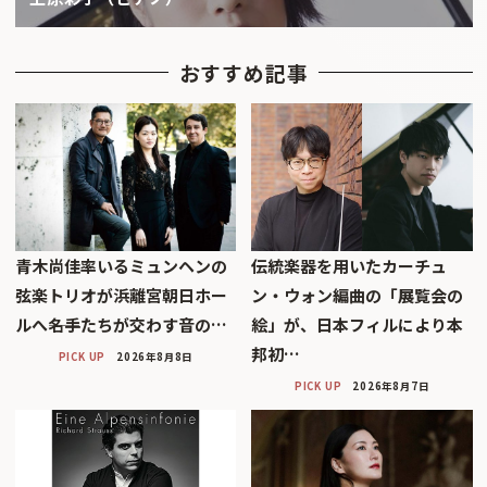
おすすめ記事
青木尚佳率いるミュンヘンの
伝統楽器を用いたカーチュ
弦楽トリオが浜離宮朝日ホー
ン・ウォン編曲の「展覧会の
ルへ――名手たちが交わす音の…
絵」が、日本フィルにより本
邦初…
PICK UP
2026年8月8日
PICK UP
2026年8月7日