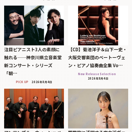
注目ピアニスト3人の素顔に
【CD】菊池洋子＆山下一史・
触れる──神奈川県立音楽堂
大阪交響楽団のベートーヴェ
新コンサート・シリーズ
ン・ピアノ協奏曲全集 Vo…
「朝…
New Release Selection
2026年8月4日
PICK UP
2026年8月4日