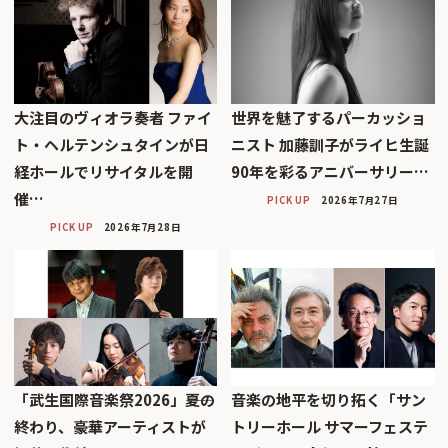
大注目のヴィオラ奏者 ファイ
世界を魅了するパーカッショ
ト・ヘルテンシュタインが日
ニスト 加藤訓子がライヒ生誕
経ホールでリサイタルを開
90年を彩るアニバーサリー…
催…
PICK UP
2026年7月27日
PICK UP
2026年7月28日
「武生国際音楽祭2026」――夏の
音楽の地平を切り拓く「サン
終わり、豪華アーティストが
トリーホール サマーフェステ