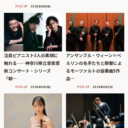
PICK UP
2026年8月6日
注目ピアニスト3人の素顔に
アンサンブル・ウィーン＝ベ
触れる──神奈川県立音楽堂
ルリンの名手たちと群響によ
新コンサート・シリーズ
るモーツァルトの協奏曲5作
「朝…
品…
PICK UP
2026年8月4日
PICK UP
2026年8月3日