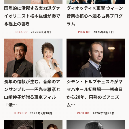
国際的に活躍する実力派ヴァ
ヴィオッティ×東響 ウィーン
イオリニスト松本紘佳が奏で
音楽の核心へ迫る古典プログ
る極上の響き
ラム
PICK UP
2026年8月2日
PICK UP
2026年8月1日
長年の信頼が生む、音楽のア
シモン・トルプチェスキがヤ
ンサンブル──円光寺雅彦と
マハホール初登場──初来日
山崎伸子が贈る東京フィル
から20年、円熟のピアニズ
「渋…
ム…
PICK UP
2026年7月30日
PICK UP
2026年7月28日