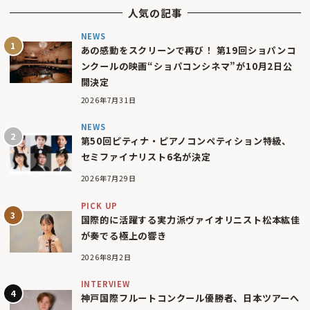
人気の記事
NEWS
あの感動をスクリーンで再び！ 第19回ショパンコ
ンクールの映画“ショパコンシネマ”が10月2日公
開決定
2026年7月31日
NEWS
第50回ピティナ・ピアノコンペティション特級、
セミファイナリスト6名が決定
2026年7月29日
PICK UP
国際的に活躍する実力派ヴァイオリニスト松本紘佳
が奏でる極上の響き
2026年8月2日
INTERVIEW
神戸国際フルートコンクール優勝者、日本ツアーへ