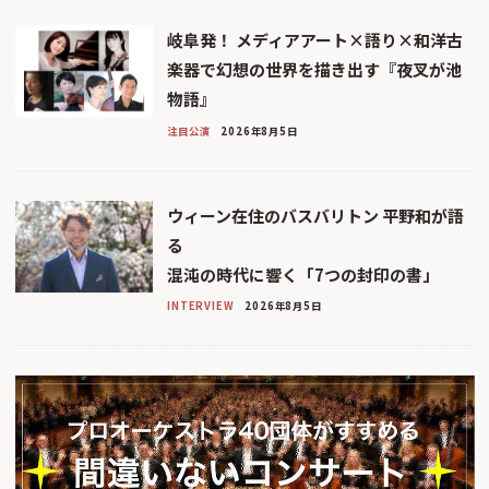
岐阜発！ メディアアート×語り×和洋古
楽器で幻想の世界を描き出す『夜叉が池
物語』
注目公演
2026年8月5日
ウィーン在住のバスバリトン 平野和が語
る
混沌の時代に響く「7つの封印の書」
INTERVIEW
2026年8月5日