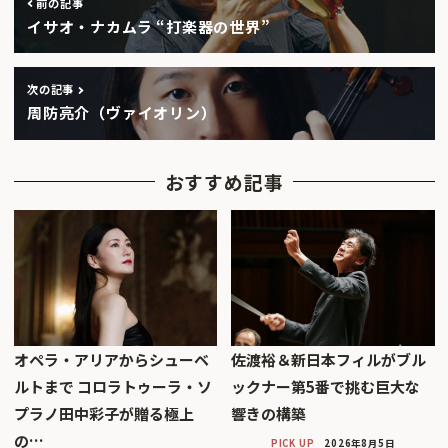
前の記事
イサオ・ナカムラ “打楽器の世界”
次の記事
周防亮介（ヴァイオリン）
おすすめ記事
オペラ・アリアからシューベ
佐渡裕＆新日本フィルがブル
ルトまで コロラトゥーラ・ソ
ックナー第5番で挑む巨大な
プラノ田中彩子が贈る極上
響きの構築
の…
PICK UP
2026年8月5日