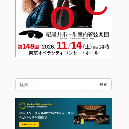
検
検索
索