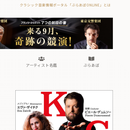
クラシック音楽情報ポータル「ぶらあぼONLINE」とは
の封印の書》
海外公演
FROM編集部
眺望
ぶらあぼブラス！
フォルテピアノ・オデッセイ
アーティスト名鑑
ぶらあぼ
の封印の書》
海外公演
FROM編集部
眺望
ぶらあぼブラス！
フォルテピアノ・オデッセイ