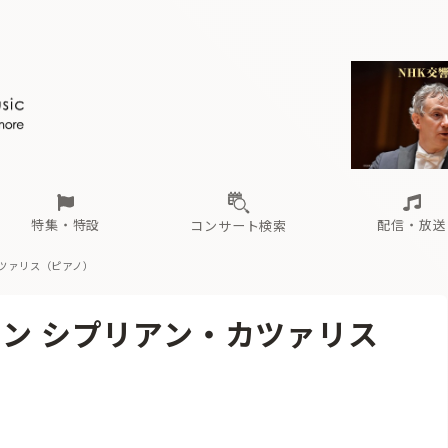
ール
（毎月更新）
東
電子版（無料・月刊）
トピックス
関西
フェスタサマーミューザKAWASAKI 2026
北海道・東北
注目公演
配布場所
インタビュー
中部
定期購読
中国・四国
CD新譜
N響＆東響 《7つ
九州・沖縄
書籍近刊
ロが推す！間違いないオーケストラコンサート
過去の特集
の先と
ブ配信スケジュール
さ
オーケストラの楽屋から
た
な
有料ライブ配信スケジュール
は
ま
や
海の向こうの音楽家
ら
わ
Aからの
載
特集・特設
配信・放送
コンサート検索
カツァリス（ピアノ）
ール
（毎月更新）
東
電子版（無料・月刊）
トピックス
関西
フェスタサマーミューザKAWASAKI 2026
北海道・東北
注目公演
配布場所
インタビュー
中部
定期購読
中国・四国
CD新譜
N響＆東響 《7つ
九州・沖縄
書籍近刊
ロン シプリアン・カツァリス
ロが推す！間違いないオーケストラコンサート
過去の特集
の先と
ブ配信スケジュール
さ
オーケストラの楽屋から
た
な
有料ライブ配信スケジュール
は
ま
や
海の向こうの音楽家
ら
わ
Aからの
載