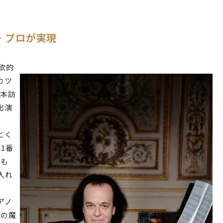
・プロが実現
欲的
カツ
日本訪
出演
。
とく
1番
るも
入れ
アノ
盤の魔