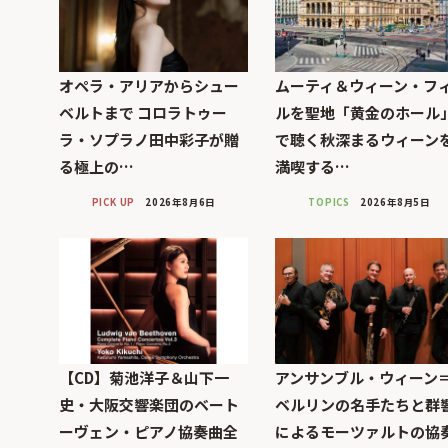
オペラ・アリアからシュー
ムーティ＆ウィーン・フ
ベルトまで コロラトゥー
ルを聖地「黄金のホール
ラ・ソプラノ田中彩子が贈
で聴く秋深まるウィーン
る極上の…
満喫する…
PICK UP
2026年8月6日
TOPICS
2026年8月5日
【CD】菊池洋子＆山下一
アンサンブル・ウィーン
史・大阪交響楽団のベート
ベルリンの名手たちと群
ーヴェン・ピアノ協奏曲全
によるモーツァルトの協