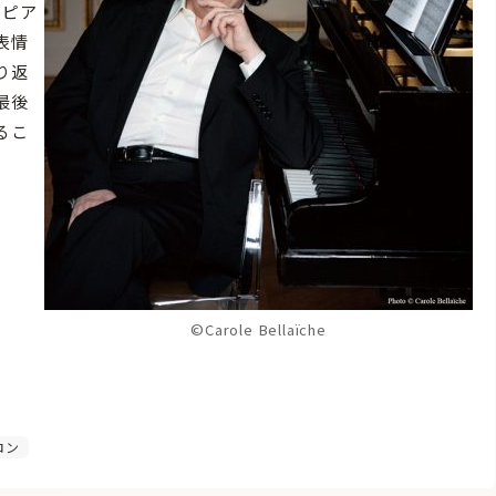
、ピア
表情
り返
最後
るこ
©Carole Bellaïche
ロン