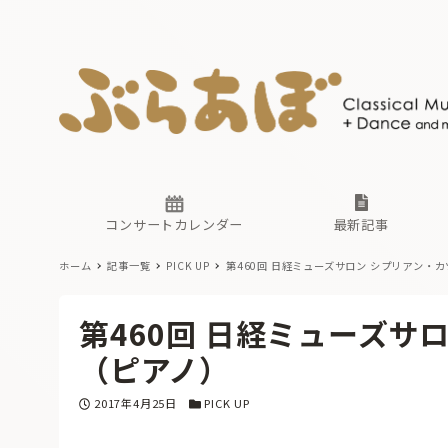
ニュース
ヤマハホ
番組一覧
東京・関
ぶらあぼ
現場のプ
古楽とそ
無料ライ
あ
か
過去の連
コンサートカレンダー
最新記事
ホーム
記事一覧
PICK UP
第460回 日経ミューズサロン シプリアン・
ニュース
ヤマハホ
番組一覧
東京・関
ぶらあぼ
第460回 日経ミューズサ
現場のプ
古楽とそ
無料ライ
あ
か
（ピアノ）
過去の連
投稿日
カテゴリー
2017年4月25日
PICK UP