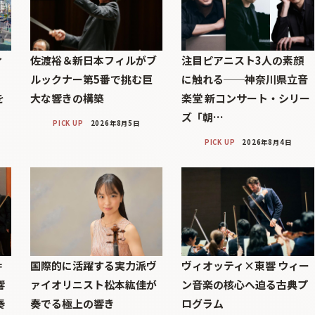
ィ
佐渡裕＆新日本フィルがブ
注目ピアニスト3人の素顔
」
ルックナー第5番で挑む巨
に触れる──神奈川県立音
を
大な響きの構築
楽堂 新コンサート・シリー
ズ「朝…
PICK UP
2026年8月5日
PICK UP
2026年8月4日
＝
国際的に活躍する実力派ヴ
ヴィオッティ×東響 ウィー
響
ァイオリニスト松本紘佳が
ン音楽の核心へ迫る古典プ
奏
奏でる極上の響き
ログラム