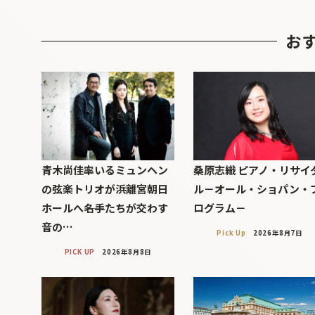
お
青木尚佳率いるミュンヘン
桑原志織 ピアノ・リサイ
の弦楽トリオが浜離宮朝日
ル－オール・ショパン・
ホールへ――名手たちが交わす
ログラム－
音の…
Pick Up
2026年8月7日
PICK UP
2026年8月8日