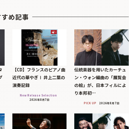
すすめ記事
タ
【CD】フランスのピアノ曲
伝統楽器を用いたカーチュ
プ
近代の華やぎⅠ 井上二葉の
ン・ウォン編曲の「展覧会
演奏記録
の絵」が、日本フィルによ
り本邦初…
New Release Selection
2026年8月7日
PICK UP
2026年8月7日