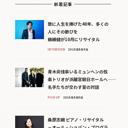
新着記事
歌に人生を捧げた40年、多くの
人にその歓びを
錦織健が10月にリサイタル
INTERVIEW
2026年8月9日
青木尚佳率いるミュンヘンの弦
楽トリオが浜離宮朝日ホールへ――
名手たちが交わす音の対話
PICK UP
2026年8月8日
桑原志織 ピアノ・リサイタル
－オール・ショパン・プログラ