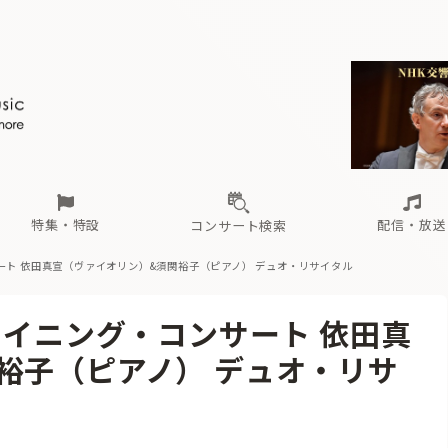
ール
（毎月更新）
東
電子版（無料・月刊）
トピックス
関西
フェスタサマーミューザKAWASAKI 2026
北海道・東北
注目公演
配布場所
インタビュー
中部
定期購読
中国・四国
CD新譜
N響＆東響 《7つ
九州・沖縄
書籍近刊
ロが推す！間違いないオーケストラコンサート
過去の特集
の先と
ブ配信スケジュール
さ
オーケストラの楽屋から
た
な
有料ライブ配信スケジュール
は
ま
や
海の向こうの音楽家
ら
わ
Aからの
載
特集・特設
配信・放送
コンサート検索
ート 依田真宣（ヴァイオリン）&須関裕子（ピアノ） デュオ・リサイタル
ール
（毎月更新）
東
電子版（無料・月刊）
トピックス
関西
フェスタサマーミューザKAWASAKI 2026
北海道・東北
注目公演
配布場所
インタビュー
中部
定期購読
中国・四国
CD新譜
N響＆東響 《7つ
九州・沖縄
書籍近刊
ライニング・コンサート 依田真
ロが推す！間違いないオーケストラコンサート
過去の特集
の先と
ブ配信スケジュール
さ
オーケストラの楽屋から
た
な
有料ライブ配信スケジュール
は
ま
や
海の向こうの音楽家
ら
わ
Aからの
裕子（ピアノ） デュオ・リサ
載