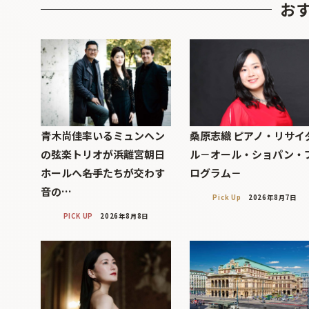
お
青木尚佳率いるミュンヘン
桑原志織 ピアノ・リサイ
の弦楽トリオが浜離宮朝日
ル－オール・ショパン・
ホールへ――名手たちが交わす
ログラム－
音の…
Pick Up
2026年8月7日
PICK UP
2026年8月8日