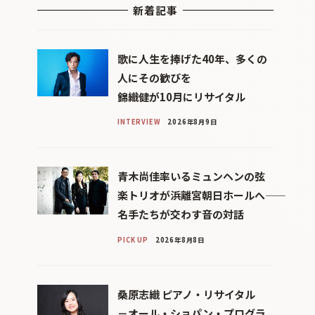
新着記事
歌に人生を捧げた40年、多くの
人にその歓びを
錦織健が10月にリサイタル
INTERVIEW
2026年8月9日
青木尚佳率いるミュンヘンの弦
楽トリオが浜離宮朝日ホールへ――
名手たちが交わす音の対話
PICK UP
2026年8月8日
桑原志織 ピアノ・リサイタル
－オール・ショパン・プログラ