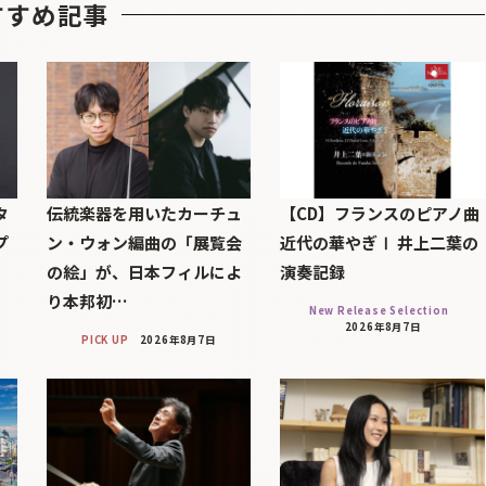
すすめ記事
タ
伝統楽器を用いたカーチュ
【CD】フランスのピアノ曲
プ
ン・ウォン編曲の「展覧会
近代の華やぎⅠ 井上二葉の
の絵」が、日本フィルによ
演奏記録
り本邦初…
New Release Selection
2026年8月7日
PICK UP
2026年8月7日