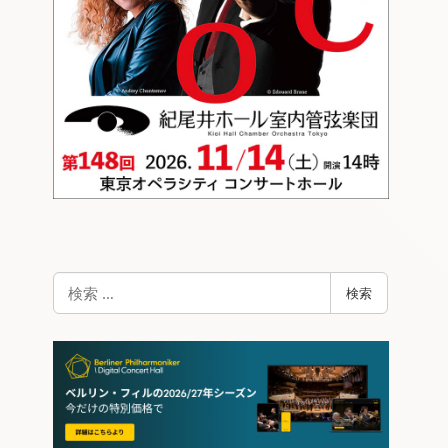
検
検索
索