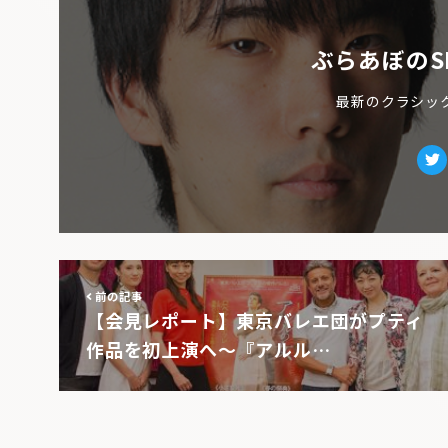
ぶらあぼのS
最新のクラシッ
Tw
前の記事
【会見レポート】東京バレエ団がプティ
作品を初上演へ〜『アルル…