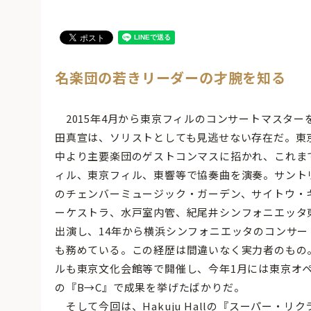
名楽団の若きリーダーの才腕を知る
2015年4月から東京フィルのコンサートマスター
田真宣は、ソリストとしても見逃せない存在だ。東
中より主要楽団のゲストコンマスに招かれ、これま
ィル、東京フィル、東響等で協奏曲を演奏。サント
のチェンバーミュージック・ガーデン、サイトウ・
ーケストラ、水戸室内管、紀尾井シンフォニエッタ
出演し、14年から横浜シンフォニエッタのコンサー
も務めている。この経歴は間違いなく実力者のもの
ルも東京文化会館等で開催し、今年1月には東京オ
の『B→C』で成果を挙げたばかりだ。
そして今回は、Hakuju Hallの『スーパー・リ