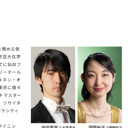
を務める依
京芸大在学
でに仙台フ
リーホール
キネン・オ
東京に度々
トマスター
。リサイタ
ペラシティ
クライニン