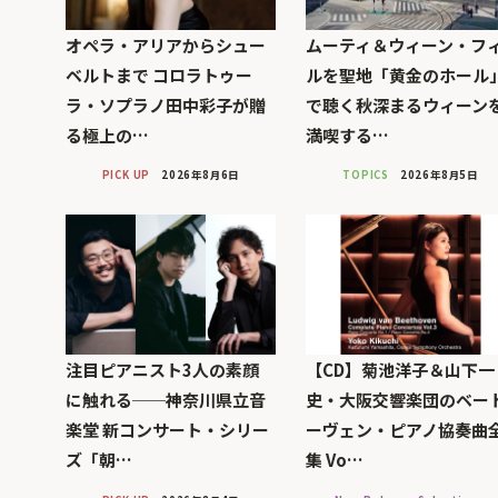
オペラ・アリアからシュー
ムーティ＆ウィーン・フ
ベルトまで コロラトゥー
ルを聖地「黄金のホール
ラ・ソプラノ田中彩子が贈
で聴く秋深まるウィーン
る極上の…
満喫する…
PICK UP
2026年8月6日
TOPICS
2026年8月5日
注目ピアニスト3人の素顔
【CD】菊池洋子＆山下一
に触れる──神奈川県立音
史・大阪交響楽団のベー
楽堂 新コンサート・シリー
ーヴェン・ピアノ協奏曲
ズ「朝…
集 Vo…