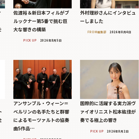
ィ
佐渡裕＆新日本フィルがブ
外村理紗さんにインタビュ
」
ルックナー第5番で挑む巨
ーしました
を
大な響きの構築
FROM編集部
2026年8月4日
PICK UP
2026年8月5日
アンサンブル・ウィーン＝
国際的に活躍する実力派ヴ
ト
ベルリンの名手たちと群響
ァイオリニスト松本紘佳が
全
によるモーツァルトの協奏
奏でる極上の響き
曲5作品…
PICK UP
2026年8月2日