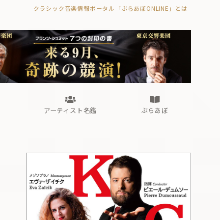
クラシック音楽情報ポータル「ぶらあぼONLINE」とは
の封印の書》
海外公演
FROM編集部
眺望
ぶらあぼブラス！
フォルテピアノ・オデッセイ
アーティスト名鑑
ぶらあぼ
の封印の書》
海外公演
FROM編集部
眺望
ぶらあぼブラス！
フォルテピアノ・オデッセイ