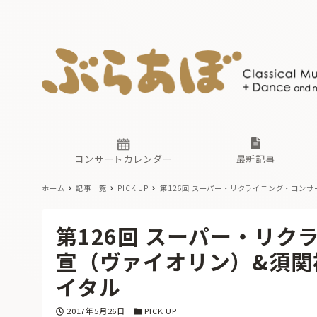
ニュース
ヤマハホ
番組一覧
東京・関
ぶらあぼ
現場のプ
古楽とそ
無料ライ
あ
か
過去の連
コンサートカレンダー
最新記事
ホーム
記事一覧
PICK UP
第126回 スーパー・リクライニング・コンサ
ニュース
ヤマハホ
番組一覧
東京・関
ぶらあぼ
第126回 スーパー・リク
現場のプ
古楽とそ
無料ライ
あ
か
宣（ヴァイオリン）&須関
過去の連
イタル
投稿日
カテゴリー
2017年5月26日
PICK UP