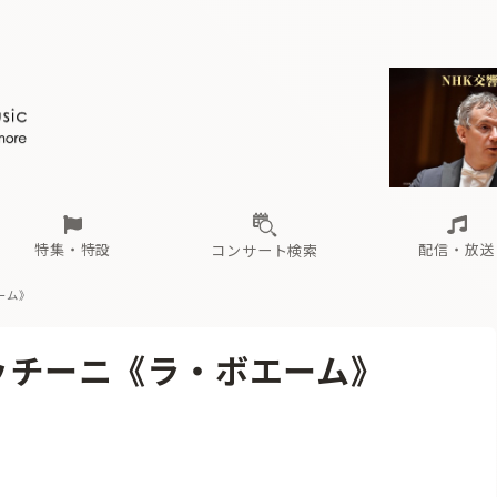
ール
（毎月更新）
東
電子版（無料・月刊）
トピックス
関西
フェスタサマーミューザKAWASAKI 2026
北海道・東北
注目公演
配布場所
インタビュー
中部
定期購読
中国・四国
CD新譜
N響＆東響 《7つ
九州・沖縄
書籍近刊
ロが推す！間違いないオーケストラコンサート
過去の特集
の先と
ブ配信スケジュール
さ
オーケストラの楽屋から
た
な
有料ライブ配信スケジュール
は
ま
や
海の向こうの音楽家
ら
わ
Aからの
載
特集・特設
配信・放送
コンサート検索
エーム》
ール
（毎月更新）
東
電子版（無料・月刊）
トピックス
関西
フェスタサマーミューザKAWASAKI 2026
北海道・東北
注目公演
配布場所
インタビュー
中部
定期購読
中国・四国
CD新譜
N響＆東響 《7つ
九州・沖縄
書籍近刊
17 プッチーニ《ラ・ボエーム》
ロが推す！間違いないオーケストラコンサート
過去の特集
の先と
ブ配信スケジュール
さ
オーケストラの楽屋から
た
な
有料ライブ配信スケジュール
は
ま
や
海の向こうの音楽家
ら
わ
Aからの
載