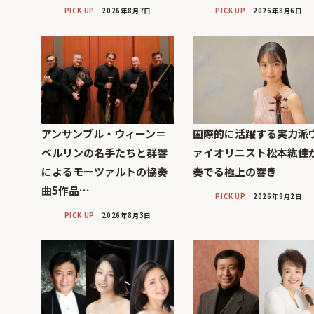
PICK UP
2026年8月7日
PICK UP
2026年8月6日
アンサンブル・ウィーン＝
国際的に活躍する実力派
ベルリンの名手たちと群響
ァイオリニスト松本紘佳
によるモーツァルトの協奏
奏でる極上の響き
曲5作品…
PICK UP
2026年8月2日
PICK UP
2026年8月3日