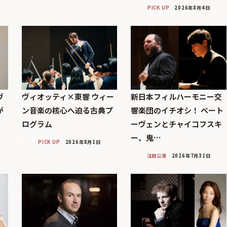
PICK UP
2026年8月4日
ヴ
ヴィオッティ×東響 ウィー
新日本フィルハーモニー交
が
ン音楽の核心へ迫る古典プ
響楽団のイチオシ！ ベート
ログラム
ーヴェンとチャイコフスキ
ー、鬼…
PICK UP
2026年8月1日
注目公演
2026年7月31日