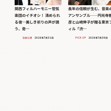
関西フィルハーモニー管弦
長年の信頼が生む、音楽
楽団のイチオシ！ 清められ
アンサンブル──円光寺
る夜…美しき祈りの声が誘
彦と山崎伸子が贈る東京
う、奇…
ィル「渋…
注目公演
2026年7月31日
PICK UP
2026年7月30日