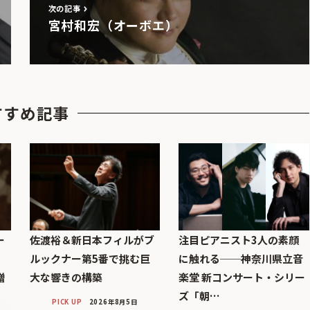
次の記事
宮村和宏（オーボエ）
すすめ記事
ー
佐渡裕＆新日本フィルがブ
注目ピアニスト3人の素顔
ルックナー第5番で挑む巨
に触れる──神奈川県立音
贈
大な響きの構築
楽堂 新コンサート・シリー
ズ「朝…
PICK UP
2026年8月5日