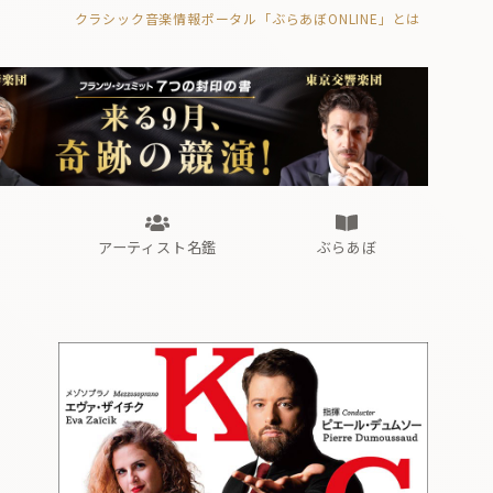
クラシック音楽情報ポータル「ぶらあぼONLINE」とは
の封印の書》
海外公演
FROM編集部
眺望
ぶらあぼブラス！
フォルテピアノ・オデッセイ
アーティスト名鑑
ぶらあぼ
の封印の書》
海外公演
FROM編集部
眺望
ぶらあぼブラス！
フォルテピアノ・オデッセイ