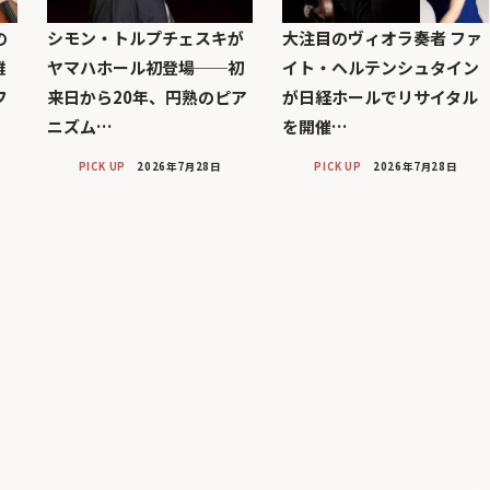
の
シモン・トルプチェスキが
大注目のヴィオラ奏者 ファ
雅
ヤマハホール初登場──初
イト・ヘルテンシュタイン
フ
来日から20年、円熟のピア
が日経ホールでリサイタル
ニズム…
を開催…
PICK UP
2026年7月28日
PICK UP
2026年7月28日