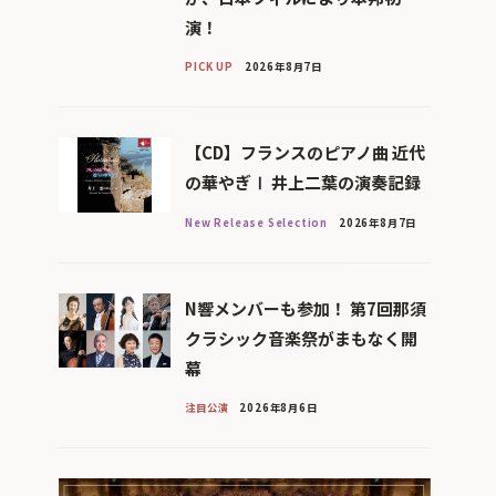
演！
PICK UP
2026年8月7日
【CD】フランスのピアノ曲 近代
の華やぎⅠ 井上二葉の演奏記録
New Release Selection
2026年8月7日
N響メンバーも参加！ 第7回那須
クラシック音楽祭がまもなく開
幕
注目公演
2026年8月6日