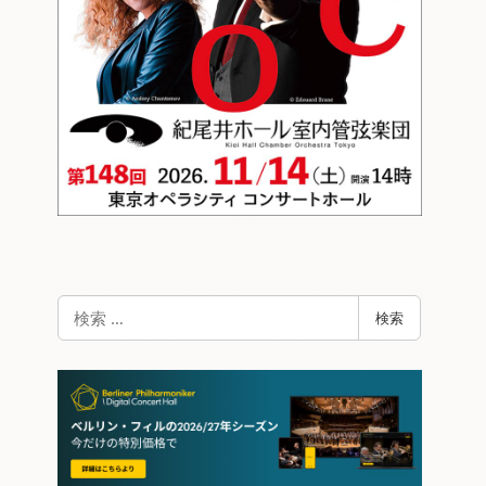
検
検索
索