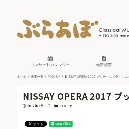
ニュース
ヤマハホ
番組一覧
東京・関
ぶらあぼ
現場のプ
古楽とそ
無料ライ
あ
か
過去の連
コンサートカレンダー
最新記事
ホーム
記事一覧
PICK UP
NISSAY OPERA 2017 プッチーニ《ラ・ボ
ニュース
ヤマハホ
番組一覧
東京・関
ぶらあぼ
NISSAY OPERA 20
現場のプ
古楽とそ
無料ライ
あ
か
投稿日
カテゴリー
2017年1月18日
PICK UP
過去の連