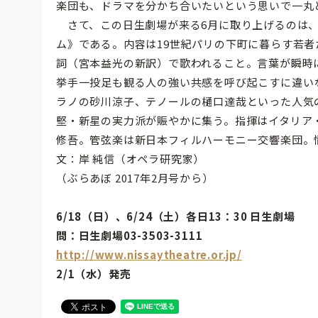
楽団も、ドラマを分かち合いたいという思いで一丸
さて、この日生劇場が来る6月に取り上げるのは、
ム》である。内容は19世紀パリの下町に暮らす若
詞（宮本益光の新訳）で歌われること。言葉が瞬時
挙手一投足も観る人の強い共感を呼び起こすに違い
ラノの砂川涼子、テノールの樋口達哉といった人気
堅・新星の実力派が賑やかに集う。指揮はイタリア
修吾。管弦楽は新日本フィルハーモニー交響楽団。
文：岸 純信（オペラ研究家）
（ぶらあぼ 2017年2月号から）
6/18（日）、6/24（土）各日13：30 日生劇場
問：日生劇場03-3503-3111
http://www.nissaytheatre.or.jp/
2/1（水）発売