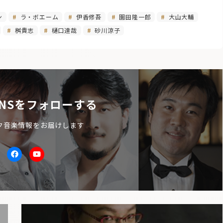
ン
ラ・ボエーム
伊香修吾
園田隆一郎
大山大輔
桝貴志
樋口達哉
砂川涼子
NSをフォローする
ク音楽情報をお届けします
itter
facebook
Youtube