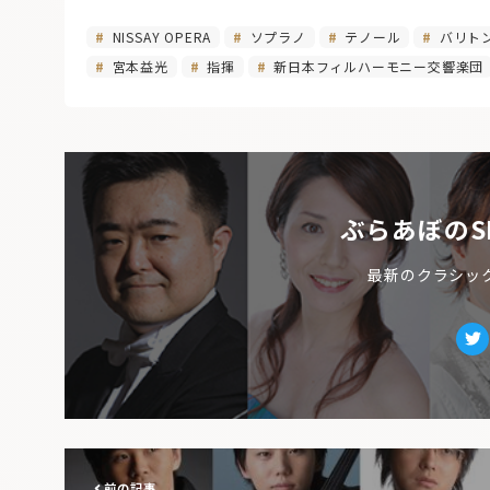
NISSAY OPERA
ソプラノ
テノール
バリト
宮本益光
指揮
新日本フィルハーモニー交響楽団
ぶらあぼのS
最新のクラシッ
Tw
前の記事