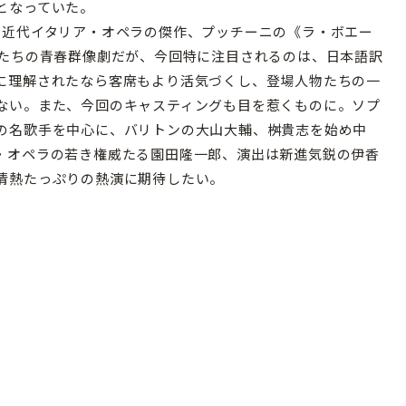
となっていた。
近代イタリア・オペラの傑作、プッチーニの《ラ・ボエー
者たちの青春群像劇だが、今回特に注目されるのは、日本語訳
に理解されたなら客席もより活気づくし、登場人物たちの一
ない。また、今回のキャスティングも目を惹くものに。ソプ
の名歌手を中心に、バリトンの大山大輔、桝貴志を始め中
・オペラの若き権威たる園田隆一郎、演出は新進気鋭の伊香
情熱たっぷりの熱演に期待したい。