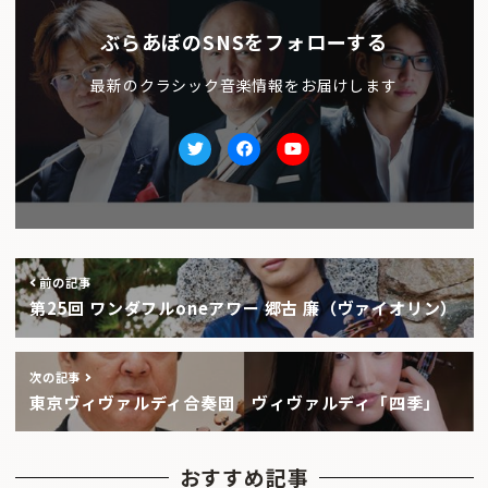
ぶらあぼのSNSをフォローする
最新のクラシック音楽情報をお届けします
Twitter
facebook
Youtube
前の記事
第25回 ワンダフルoneアワー 郷古 廉（ヴァイオリン）
次の記事
東京ヴィヴァルディ合奏団 ヴィヴァルディ「四季」
おすすめ記事