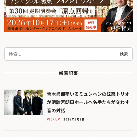
検
検索
索
新着記事
青木尚佳率いるミュンヘンの弦楽トリオ
が浜離宮朝日ホールへ――名手たちが交わす
音の対話
PICK UP
2026年8月8日