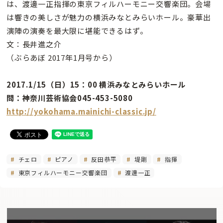
は、渡邊一正指揮の東京フィルハーモニー交響楽団。会場
は響きの美しさが魅力の横浜みなとみらいホール。豪華出
演陣の演奏を最大限に堪能できるはず。
文：長井進之介
（ぶらあぼ 2017年1月号から）
2017.1/15（日）15：00 横浜みなとみらいホール
問：神奈川芸術協会045-453-5080
http://yokohama.mainichi-classic.jp/
チェロ
ピアノ
反田恭平
堤剛
指揮
東京フィルハーモニー交響楽団
渡邊一正