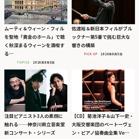
ムーティ＆ウィーン・フィル
佐渡裕＆新日本フィルがブル
を聖地「黄金のホール」で聴
ックナー第5番で挑む巨大な
く秋深まるウィーンを満喫す
響きの構築
る…
PICK UP
2026年8月5日
TOPICS
2026年8月5日
注目ピアニスト3人の素顔に
【CD】菊池洋子＆山下一史・
触れる──神奈川県立音楽堂
大阪交響楽団のベートーヴェ
新コンサート・シリーズ
ン・ピアノ協奏曲全集 Vo…