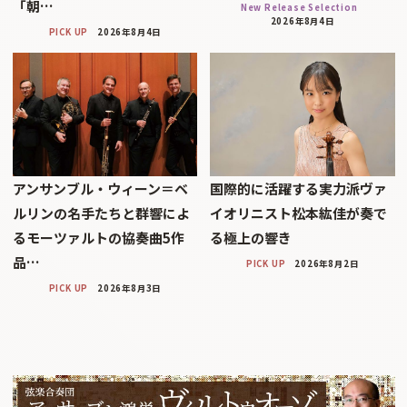
「朝…
New Release Selection
2026年8月4日
PICK UP
2026年8月4日
アンサンブル・ウィーン＝ベ
国際的に活躍する実力派ヴァ
ルリンの名手たちと群響によ
イオリニスト松本紘佳が奏で
るモーツァルトの協奏曲5作
る極上の響き
品…
PICK UP
2026年8月2日
PICK UP
2026年8月3日