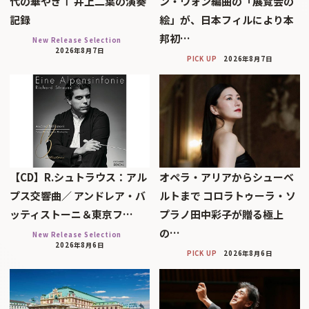
代の華やぎⅠ 井上二葉の演奏
ン・ウォン編曲の「展覧会の
記録
絵」が、日本フィルにより本
邦初…
New Release Selection
2026年8月7日
PICK UP
2026年8月7日
【CD】R.シュトラウス：アル
オペラ・アリアからシューベ
プス交響曲／ アンドレア・バ
ルトまで コロラトゥーラ・ソ
ッティストーニ＆東京フ…
プラノ田中彩子が贈る極上
の…
New Release Selection
2026年8月6日
PICK UP
2026年8月6日