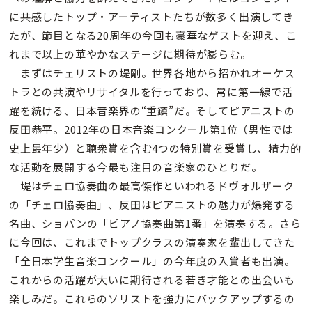
に共感したトップ・アーティストたちが数多く出演してき
たが、節目となる20周年の今回も豪華なゲストを迎え、こ
れまで以上の華やかなステージに期待が膨らむ。
まずはチェリストの堤剛。世界各地から招かれオーケス
トラとの共演やリサイタルを行っており、常に第一線で活
躍を続ける、日本音楽界の“重鎮”だ。そしてピアニストの
反田恭平。2012年の日本音楽コンクール第1位（男性では
史上最年少）と聴衆賞を含む4つの特別賞を受賞し、精力的
な活動を展開する今最も注目の音楽家のひとりだ。
堤はチェロ協奏曲の最高傑作といわれるドヴォルザーク
の「チェロ協奏曲」、反田はピアニストの魅力が爆発する
名曲、ショパンの「ピアノ協奏曲第1番」を演奏する。さら
に今回は、これまでトップクラスの演奏家を輩出してきた
「全日本学生音楽コンクール」の今年度の入賞者も出演。
これからの活躍が大いに期待される若き才能との出会いも
楽しみだ。これらのソリストを強力にバックアップするの