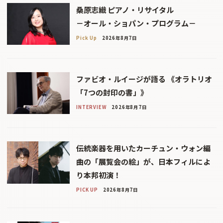
桑原志織 ピアノ・リサイタル
－オール・ショパン・プログラム－
Pick Up
2026年8月7日
ファビオ・ルイージが語る 《オラトリオ
「7つの封印の書」》
INTERVIEW
2026年8月7日
伝統楽器を用いたカーチュン・ウォン編
曲の「展覧会の絵」が、日本フィルによ
り本邦初演！
PICK UP
2026年8月7日