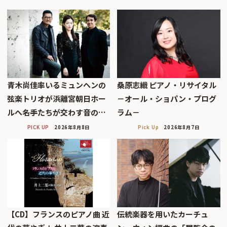
青木尚佳率いるミュンヘンの
桑原志織 ピアノ・リサイタル
弦楽トリオが浜離宮朝日ホー
－オール・ショパン・プログ
ルへ――名手たちが交わす音の…
ラム－
PICK UP
2026年8月8日
Pick Up
2026年8月7日
【CD】フランスのピアノ曲 近
伝統楽器を用いたカーチュ