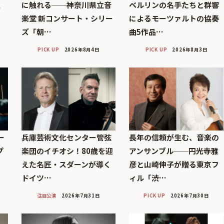
巨
に触れる──神奈川県立音
ベルリンの名手たちと群響
楽堂 新コンサート・シリー
によるモーツァルトの協奏
ズ「朝…
曲5作品…
PICK UP
2026年8月4日
PICK UP
2026年8月3日
ー
兵庫芸術文化センター管弦
長年の信頼が生む、音楽の
プ
楽団のイチオシ！80歳を迎
アンサンブル──円光寺雅
えた名匠・スダーンが導く
彦と山崎伸子が贈る東京フ
ドイツ…
ィル「渋…
注目公演
2026年7月31日
PICK UP
2026年7月30日