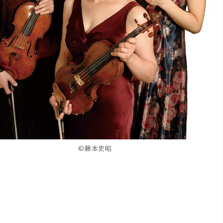
©藤本史昭