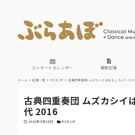
ニュース
ヤマハホ
番組一覧
東京・関
ぶらあぼ
現場のプ
古楽とそ
無料ライ
あ
か
過去の連
コンサートカレンダー
最新記事
ホーム
記事一覧
PICK UP
古典四重奏団 ムズカシイはおもしろい!! バルト
ニュース
ヤマハホ
番組一覧
東京・関
ぶらあぼ
古典四重奏団 ムズカシイは
現場のプ
古楽とそ
無料ライ
あ
か
代 2016
過去の連
投稿日
カテゴリー
2016年9月18日
PICK UP