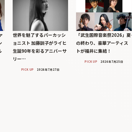
ァ
世界を魅了するパーカッシ
「武生国際音楽祭2026」――夏
ン
ョニスト 加藤訓子がライヒ
の終わり、豪華アーティス
ル
生誕90年を彩るアニバーサ
トが福井に集結！
リー…
PICK UP
2026年7月25日
PICK UP
2026年7月27日