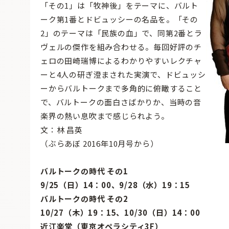
「その1」は「牧神後」をテーマに、バルト
ーク第1番とドビュッシーの名品を。「その
2」のテーマは「民族の血」で、同第2番とラ
ヴェルの傑作を組み合わせる。毎回好評のチ
ェロの田崎瑞博によるわかりやすいレクチャ
ーと4人の研ぎ澄まされた実演で、ドビュッシ
ーからバルトークまで多角的に俯瞰すること
で、バルトークの面白さばかりか、当時の音
楽界の熱い息吹まで感じられよう。
文：林 昌英
（ぶらあぼ 2016年10月号から）
バルトークの時代 その1
9/25（日）14：00、9/28（水）19：15
バルトークの時代 その2
10/27（木）19：15、10/30（日）14：00
近江楽堂（東京オペラシティ3F）