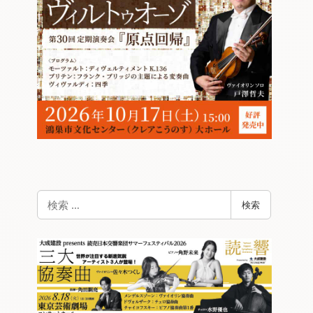
検
検索
索