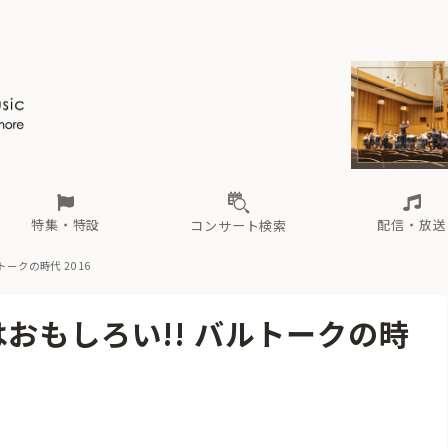
ール
（毎月更新）
東
電子版（無料・月刊）
トピックス
関西
フェスタサマーミューザKAWASAKI 2026
北海道・東北
注目公演
配布場所
インタビュー
中部
定期購読
中国・四国
CD新譜
N響＆東響 《7つ
九州・沖縄
書籍近刊
ロが推す！間違いないオーケストラコンサート
過去の特集
の先と
ブ配信スケジュール
さ
オーケストラの楽屋から
た
な
有料ライブ配信スケジュール
は
ま
や
海の向こうの音楽家
ら
わ
Aからの
載
特集・特設
配信・放送
コンサート検索
ークの時代 2016
ール
（毎月更新）
東
電子版（無料・月刊）
トピックス
関西
フェスタサマーミューザKAWASAKI 2026
北海道・東北
注目公演
配布場所
インタビュー
中部
定期購読
中国・四国
CD新譜
N響＆東響 《7つ
九州・沖縄
書籍近刊
おもしろい!! バルトークの時
ロが推す！間違いないオーケストラコンサート
過去の特集
の先と
ブ配信スケジュール
さ
オーケストラの楽屋から
た
な
有料ライブ配信スケジュール
は
ま
や
海の向こうの音楽家
ら
わ
Aからの
載