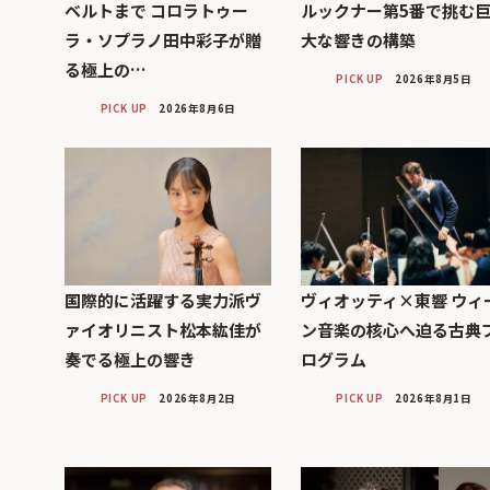
ベルトまで コロラトゥー
ルックナー第5番で挑む
ラ・ソプラノ田中彩子が贈
大な響きの構築
る極上の…
PICK UP
2026年8月5日
PICK UP
2026年8月6日
国際的に活躍する実力派ヴ
ヴィオッティ×東響 ウィ
ァイオリニスト松本紘佳が
ン音楽の核心へ迫る古典
奏でる極上の響き
ログラム
PICK UP
2026年8月2日
PICK UP
2026年8月1日