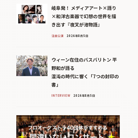
岐阜発！ メディアアート×語り
×和洋古楽器で幻想の世界を描
き出す『夜叉が池物語』
注目公演
2026年8月5日
ウィーン在住のバスバリトン 平
野和が語る
混沌の時代に響く「7つの封印の
書」
INTERVIEW
2026年8月5日