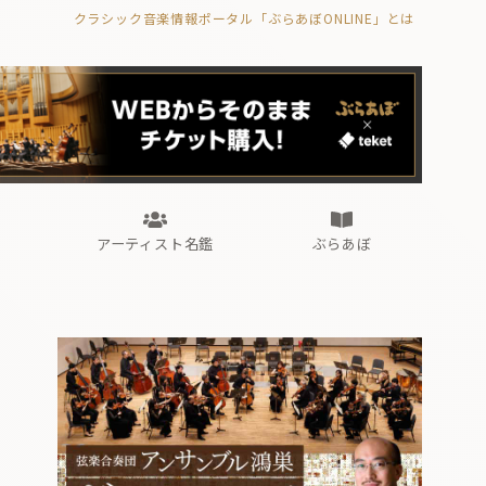
クラシック音楽情報ポータル「ぶらあぼONLINE」とは
の封印の書》
海外公演
FROM編集部
眺望
ぶらあぼブラス！
フォルテピアノ・オデッセイ
アーティスト名鑑
ぶらあぼ
の封印の書》
海外公演
FROM編集部
眺望
ぶらあぼブラス！
フォルテピアノ・オデッセイ