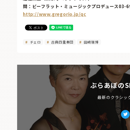
問：ビーフラット・ミュージックプロデュース03-690
http://www.gregorio.jp/qc
チェロ
古典四重奏団
田崎瑞博
ぶらあぼのS
最新のクラシッ
Tw