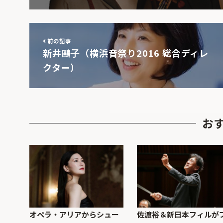
前の記事
新井鷗子（横浜音祭り2016 総合ディレ
クター）
お
オペラ・アリアからシュー
佐渡裕＆新日本フィルが