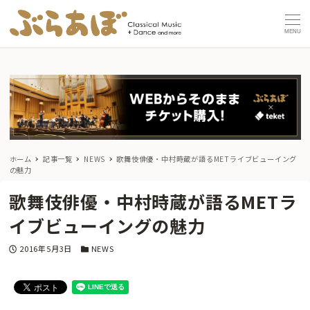
MENU
ホーム
記事一覧
NEWS
歌舞伎俳優・中村時蔵が語るMETライブビューイング
の魅力
歌舞伎俳優・中村時蔵が語るMETラ
イブビューイングの魅力
投稿日
カテゴリー
2016年5月3日
NEWS