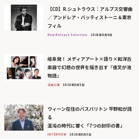
【CD】R.シュトラウス：アルプス交響曲
／ アンドレア・バッティストーニ＆東京
フィル
New Release Selection
2026年8月6日
岐阜発！ メディアアート×語り×和洋古
楽器で幻想の世界を描き出す『夜叉が池
物語』
注目公演
2026年8月5日
ウィーン在住のバスバリトン 平野和が語
る
混沌の時代に響く「7つの封印の書」
INTERVIEW
2026年8月5日