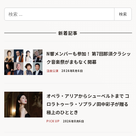
検
検索
索
新着記事
N響メンバーも参加！ 第7回那須クラシッ
ク音楽祭がまもなく開幕
注目公演
2026年8月6日
オペラ・アリアからシューベルトまで コ
ロラトゥーラ・ソプラノ田中彩子が贈る
極上のひととき
PICK UP
2026年8月6日