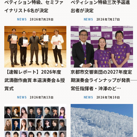
ペティション特級、セミファ
ペティション特級三次予選進
イナリスト6名が決定
出者が決定
NEWS
2026年7月29日
NEWS
2026年7月27日
【速報レポート】2026年度
京都市交響楽団の2027年度定
武満徹作曲賞 本選演奏会＆授
期演奏会ラインナップが発表――
賞式
常任指揮者・沖澤のど…
NEWS
2026年7月13日
NEWS
2026年7月10日