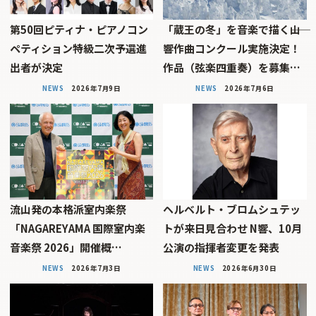
第50回ピティナ・ピアノコン
「蔵王の冬」を音楽で描く――山
ペティション特級二次予選進
響作曲コンクール実施決定！
出者が決定
作品（弦楽四重奏）を募集…
NEWS
2026年7月9日
NEWS
2026年7月6日
流山発の本格派室内楽祭
ヘルベルト・ブロムシュテッ
「NAGAREYAMA 国際室内楽
トが来日見合わせ N響、10月
音楽祭 2026」開催概…
公演の指揮者変更を発表
NEWS
2026年7月3日
NEWS
2026年6月30日