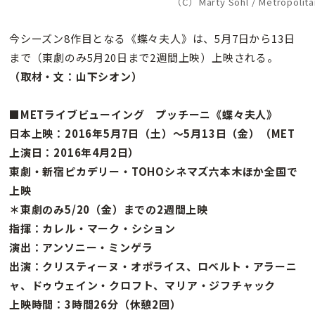
（C）Marty Sohl / Metropolit
今シーズン8作目となる《蝶々夫人》は、5月7日から13日
まで（東劇のみ5月20日まで2週間上映）上映される。
（取材・文：山下シオン）
■METライブビューイング プッチーニ《蝶々夫人》
日本上映：2016年5月7日（土）〜5月13日（金）（MET
上演日：2016年4月2日）
東劇・新宿ピカデリー・TOHOシネマズ六本木ほか全国で
上映
＊東劇のみ5/20（金）までの2週間上映
指揮：カレル・マーク・シション
演出：アンソニー・ミンゲラ
出演：クリスティーヌ・オポライス、ロベルト・アラーニ
ャ、ドゥウェイン・クロフト、マリア・ジフチャック
上映時間：3時間26分（休憩2回）