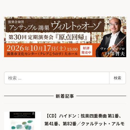
検
検索
索
新着記事
【CD】ハイドン：弦楽四重奏曲 第1番、
第41番、第82番／クァルテット・アルモ