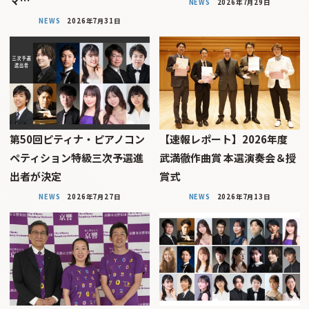
マ…
NEWS
2026年7月29日
NEWS
2026年7月31日
第50回ピティナ・ピアノコン
【速報レポート】2026年度
ペティション特級三次予選進
武満徹作曲賞 本選演奏会＆授
出者が決定
賞式
NEWS
2026年7月27日
NEWS
2026年7月13日