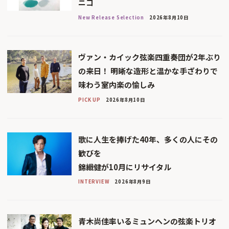
ニコ
New Release Selection
2026年8月10日
ヴァン・カイック弦楽四重奏団が2年ぶり
の来日！ 明晰な造形と温かな手ざわりで
味わう室内楽の愉しみ
PICK UP
2026年8月10日
歌に人生を捧げた40年、多くの人にその
歓びを
錦織健が10月にリサイタル
INTERVIEW
2026年8月9日
青木尚佳率いるミュンヘンの弦楽トリオ