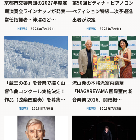
京都市交響楽団の2027年度定
第50回ピティナ・ピアノコン
期演奏会ラインナップが発表――
ペティション特級二次予選進
常任指揮者・沖澤のど…
出者が決定
NEWS
2026年7月10日
NEWS
2026年7月9日
「蔵王の冬」を音楽で描く――山
流山発の本格派室内楽祭
響作曲コンクール実施決定！
「NAGAREYAMA 国際室内楽
作品（弦楽四重奏）を募集…
音楽祭 2026」開催概…
NEWS
2026年7月6日
NEWS
2026年7月3日