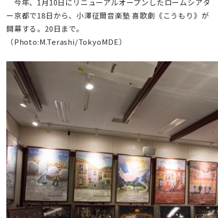
今年、1月10日にリニューアルオープンしたロームシアタ
ー京都で18日から、小澤征爾音楽塾 喜歌劇《こうもり》が
開幕する。20日まで。
（Photo:M.Terashi/TokyoMDE）