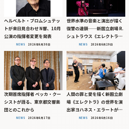
ヘルベルト・ブロムシュテッ
世界水準の音楽と演出が描く
トが来日見合わせ N響、10月
復讐の連鎖──新国立劇場 R.
公演の指揮者変更を発表
シュトラウス《エレクトラ…
NEWS
2026年6月30日
NEWS
2026年6月29日
次期首席指揮者 ペッカ・クー
人間の罪と愛を描く――新国立劇
シストが語る、東京都交響楽
場《エレクトラ》の世界を演
団とのこれから
出家ヨハネス・エラートが…
NEWS
2026年6月17日
NEWS
2026年6月16日