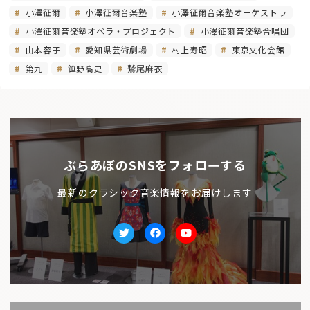
小澤征爾
小澤征爾音楽塾
小澤征爾音楽塾オーケストラ
小澤征爾音楽塾オペラ・プロジェクト
小澤征爾音楽塾合唱団
山本容子
愛知県芸術劇場
村上寿昭
東京文化会館
第九
笹野高史
鷲尾麻衣
ぶらあぼのSNSをフォローする
最新のクラシック音楽情報をお届けします
Twitter
facebook
Youtube