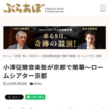
MENU
ホーム
記事一覧
NEWS
小澤征爾音楽塾が京都で開幕〜ロームシアター京都
小澤征爾音楽塾が京都で開幕〜ロー
ムシアター京都
投稿日
カテゴリー
2016年2月18日
NEWS