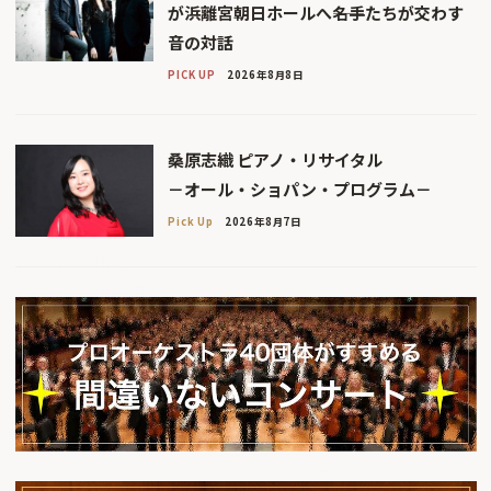
が浜離宮朝日ホールへ――名手たちが交わす
音の対話
PICK UP
2026年8月8日
桑原志織 ピアノ・リサイタル
－オール・ショパン・プログラム－
Pick Up
2026年8月7日