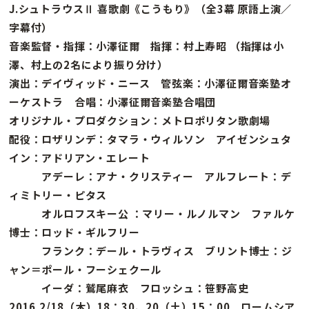
J.シュトラウスⅡ 喜歌劇《こうもり》（全3幕 原語上演／
字幕付）
音楽監督・指揮：小澤征爾 指揮：村上寿昭 （指揮は小
澤、村上の2名により振り分け）
演出：デイヴィッド・ニース 管弦楽：小澤征爾音楽塾オ
ーケストラ 合唱：小澤征爾音楽塾合唱団
オリジナル・プロダクション：メトロポリタン歌劇場
配役：ロザリンデ：タマラ・ウィルソン アイゼンシュタ
イン：アドリアン・エレート
アデーレ：アナ・クリスティー アルフレート：デ
ィミトリー・ピタス
オルロフスキー公 ：マリー・ルノルマン ファルケ
博士：ロッド・ギルフリー
フランク：デール・トラヴィス ブリント博士：ジ
ャン＝ポール・フーシェクール
イーダ：鷲尾麻衣 フロッシュ：笹野高史
2016.2/18（木）18：30、20（土）15：00 ロームシア