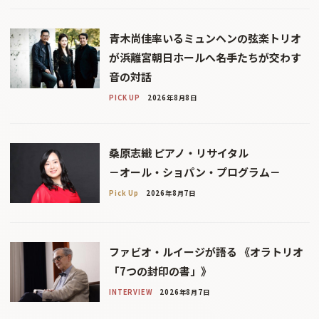
青木尚佳率いるミュンヘンの弦楽トリオ
が浜離宮朝日ホールへ――名手たちが交わす
音の対話
PICK UP
2026年8月8日
桑原志織 ピアノ・リサイタル
－オール・ショパン・プログラム－
Pick Up
2026年8月7日
ファビオ・ルイージが語る 《オラトリオ
「7つの封印の書」》
INTERVIEW
2026年8月7日