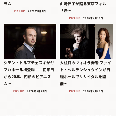
ラム
山崎伸子が贈る東京フィル
「渋…
PICK UP
2026年8月1日
PICK UP
2026年7月30日
シモン・トルプチェスキがヤ
大注目のヴィオラ奏者 ファイ
マハホール初登場──初来日
ト・ヘルテンシュタインが日
から20年、円熟のピアニズ
経ホールでリサイタルを開
ム…
催…
PICK UP
2026年7月28日
PICK UP
2026年7月28日