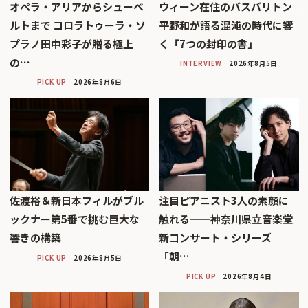
オペラ・アリアからシューベ
ウィーン在住のバスバリトン
ルトまで コロラトゥーラ・ソ
平野和が語る混沌の時代に響
プラノ田中彩子が贈る極上
く「7つの封印の書」
の…
INTERVIEW
2026年8月5日
PICK UP
2026年8月6日
佐渡裕＆新日本フィルがブル
注目ピアニスト3人の素顔に
ックナー第5番で挑む巨大な
触れる──神奈川県立音楽堂
響きの構築
新コンサート・シリーズ
「朝…
PICK UP
2026年8月5日
PICK UP
2026年8月4日