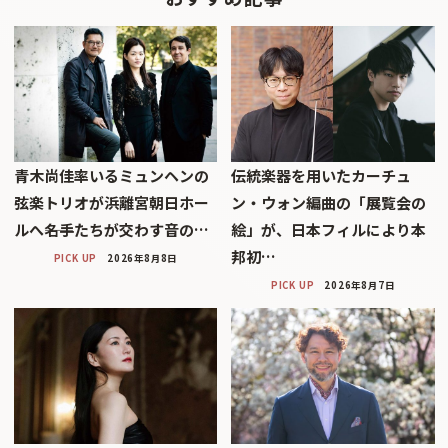
青木尚佳率いるミュンヘンの
伝統楽器を用いたカーチュ
弦楽トリオが浜離宮朝日ホー
ン・ウォン編曲の「展覧会の
ルへ――名手たちが交わす音の…
絵」が、日本フィルにより本
邦初…
PICK UP
2026年8月8日
PICK UP
2026年8月7日