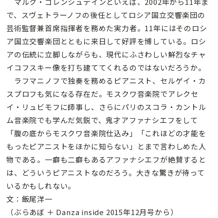
マルク・ゴレンシュテインといえば、2002年から11年ま
で、スヴェトラーノフの後任としてロシア国立交響楽団の
芸術監督兼首席指揮者を務めた実力者。11年にはそのロシ
ア国立交響楽団とともに来日して好評を博している。ロシ
アの伝統に立脚しながらも、現代にふさわしい鮮烈なチャ
イコフスキー像を打ち建ててくれるのではないだろうか。
ラフマニノフで独奏を務めるピアニスト、セルゲイ・カ
スプロフも気になる存在だ。モスクワ音楽院でアレクセ
イ・リュビモフに師事し、さらにパリのスコラ・カントル
ム音楽院でも学んだ気鋭で、鬼才アファナシエフをして
「腹の底からモスクワ音楽院仕込み」「これほどの才能を
もったピアニストをほかに知らない」とまで言わしめた人
物である。一癖も二癖もあるアファナシエフが絶賛すると
は、どういうピアニストなのだろう。大きな驚きが待って
いるかもしれない。
文：飯尾洋一
（ぶらあぼ ＋ Danza inside 2015年12月号から）