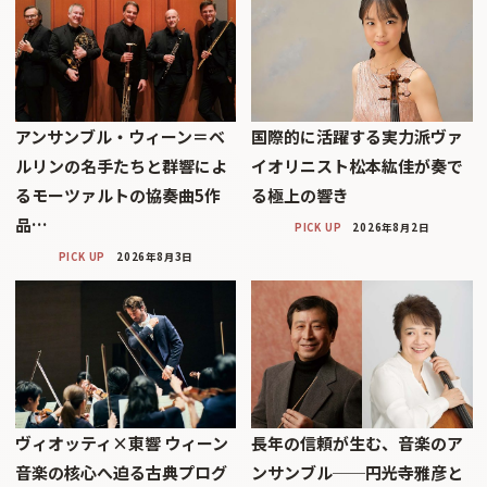
アンサンブル・ウィーン＝ベ
国際的に活躍する実力派ヴァ
ルリンの名手たちと群響によ
イオリニスト松本紘佳が奏で
るモーツァルトの協奏曲5作
る極上の響き
品…
PICK UP
2026年8月2日
PICK UP
2026年8月3日
ヴィオッティ×東響 ウィーン
長年の信頼が生む、音楽のア
音楽の核心へ迫る古典プログ
ンサンブル──円光寺雅彦と