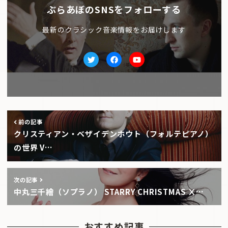
ぶらあぼのSNSをフォローする
最新のクラシック音楽情報をお届けします
Twitter
facebook
Youtube
前の記事
クリスティアン・ベザイデンホウト（フォルテピアノ）
の世界 V…
次の記事
中丸三千繪（ソプラノ） STARRY CHRISTMAS Ⅹ…
おすすめ記事