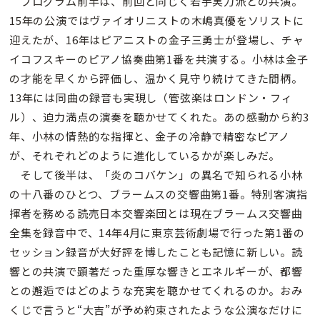
プログラム前半は、前回と同じく若手実力派との共演。
15年の公演ではヴァイオリニストの木嶋真優をソリストに
迎えたが、16年はピアニストの金子三勇士が登場し、チャ
イコフスキーのピアノ協奏曲第1番を共演する。小林は金子
の才能を早くから評価し、温かく見守り続けてきた間柄。
13年には同曲の録音も実現し（管弦楽はロンドン・フィ
ル）、迫力満点の演奏を聴かせてくれた。あの感動から約3
年、小林の情熱的な指揮と、金子の冷静で精密なピアノ
が、それぞれどのように進化しているかが楽しみだ。
そして後半は、「炎のコバケン」の異名で知られる小林
の十八番のひとつ、ブラームスの交響曲第1番。特別客演指
揮者を務める読売日本交響楽団とは現在ブラームス交響曲
全集を録音中で、14年4月に東京芸術劇場で行った第1番の
セッション録音が大好評を博したことも記憶に新しい。読
響との共演で顕著だった重厚な響きとエネルギーが、都響
との邂逅ではどのような充実を聴かせてくれるのか。おみ
くじで言うと“大吉”が予め約束されたような公演なだけに