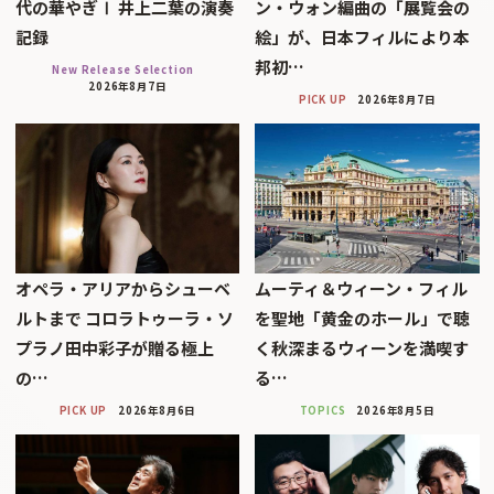
代の華やぎⅠ 井上二葉の演奏
ン・ウォン編曲の「展覧会の
記録
絵」が、日本フィルにより本
邦初…
New Release Selection
2026年8月7日
PICK UP
2026年8月7日
オペラ・アリアからシューベ
ムーティ＆ウィーン・フィル
ルトまで コロラトゥーラ・ソ
を聖地「黄金のホール」で聴
プラノ田中彩子が贈る極上
く秋深まるウィーンを満喫す
の…
る…
PICK UP
2026年8月6日
TOPICS
2026年8月5日