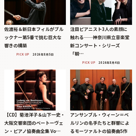
佐渡裕＆新日本フィルがブル
注目ピアニスト3人の素顔に
ックナー第5番で挑む巨大な
触れる──神奈川県立音楽堂
響きの構築
新コンサート・シリーズ
「朝…
PICK UP
2026年8月5日
PICK UP
2026年8月4日
【CD】菊池洋子＆山下一史・
アンサンブル・ウィーン＝ベ
大阪交響楽団のベートーヴェ
ルリンの名手たちと群響によ
ン・ピアノ協奏曲全集 Vo…
るモーツァルトの協奏曲5作