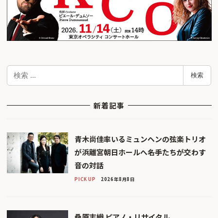
検
検索
索
新着記事
青木尚佳率いるミュンヘンの弦楽トリオ
が浜離宮朝日ホールへ――名手たちが交わす
音の対話
PICK UP
2026年8月8日
桑原志織 ピアノ・リサイタル