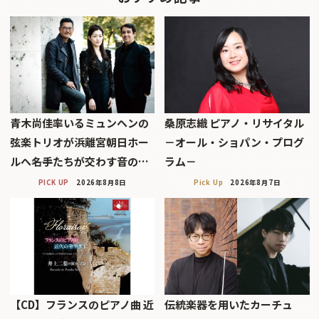
青木尚佳率いるミュンヘンの
桑原志織 ピアノ・リサイタル
弦楽トリオが浜離宮朝日ホー
－オール・ショパン・プログ
ルへ――名手たちが交わす音の…
ラム－
PICK UP
2026年8月8日
Pick Up
2026年8月7日
【CD】フランスのピアノ曲 近
伝統楽器を用いたカーチュ