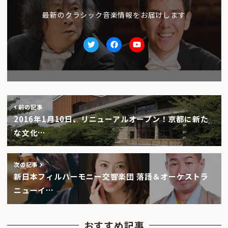
最新のクラシック音楽情報をお届けします
Twitter
facebook
Youtube
前の記事
2016年1月10日、リニューアルオープン！京都に新た
な文化…
次の記事
新日本フィルハーモニー交響楽団 落語＆オーケストラ
ニューイ…
おすすめ記事