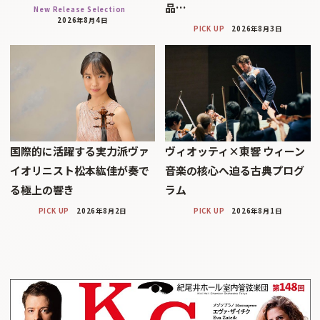
品…
New Release Selection
2026年8月4日
PICK UP
2026年8月3日
国際的に活躍する実力派ヴァ
ヴィオッティ×東響 ウィーン
イオリニスト松本紘佳が奏で
音楽の核心へ迫る古典プログ
る極上の響き
ラム
PICK UP
2026年8月2日
PICK UP
2026年8月1日