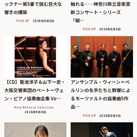
ックナー第5番で挑む巨大な
触れる──神奈川県立音楽堂
響きの構築
新コンサート・シリーズ
「朝…
PICK UP
2026年8月5日
PICK UP
2026年8月4日
【CD】菊池洋子＆山下一史・
アンサンブル・ウィーン＝ベ
大阪交響楽団のベートーヴェ
ルリンの名手たちと群響によ
ン・ピアノ協奏曲全集 Vo…
るモーツァルトの協奏曲5作
品…
New Release Selection
2026年8月4日
PICK UP
2026年8月3日