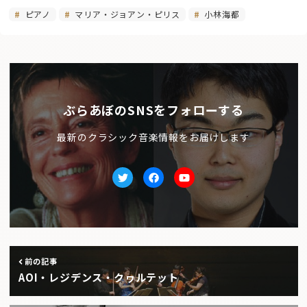
ピアノ
マリア・ジョアン・ピリス
小林海都
ぶらあぼのSNSをフォローする
最新のクラシック音楽情報をお届けします
Twitter
facebook
Youtube
前の記事
AOI・レジデンス・クヮルテット