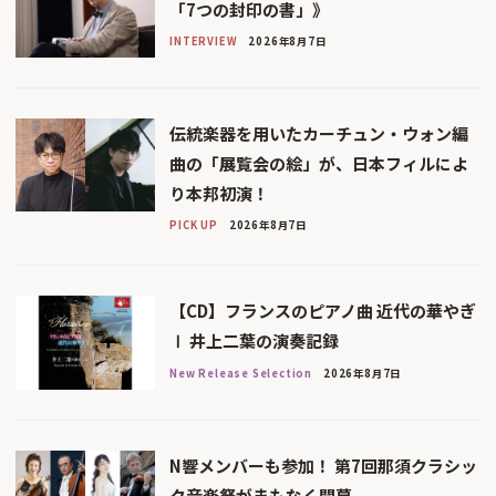
「7つの封印の書」》
INTERVIEW
2026年8月7日
伝統楽器を用いたカーチュン・ウォン編
曲の「展覧会の絵」が、日本フィルによ
り本邦初演！
PICK UP
2026年8月7日
【CD】フランスのピアノ曲 近代の華やぎ
Ⅰ 井上二葉の演奏記録
New Release Selection
2026年8月7日
N響メンバーも参加！ 第7回那須クラシッ
ク音楽祭がまもなく開幕