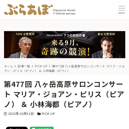
MENU
ホーム
記事一覧
PICK UP
第477回 八ヶ岳高原サロンコンサート マリア・ジョ
アン・ピリス（ピアノ） ＆ 小林海都（ピアノ）
第477回 八ヶ岳高原サロンコンサー
ト マリア・ジョアン・ピリス（ピア
ノ） ＆ 小林海都（ピアノ）
投稿日
カテゴリー
2015年10月31日
PICK UP