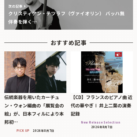
次の記事
クリスティアン・テツラフ（ヴァイオリン） バッハ無
伴奏を弾く…
おすすめ記事
伝統楽器を用いたカーチュ
【CD】フランスのピアノ曲 近
ン・ウォン編曲の「展覧会の
代の華やぎⅠ 井上二葉の演奏
絵」が、日本フィルにより本
記録
邦初…
New Release Selection
2026年8月7日
PICK UP
2026年8月7日