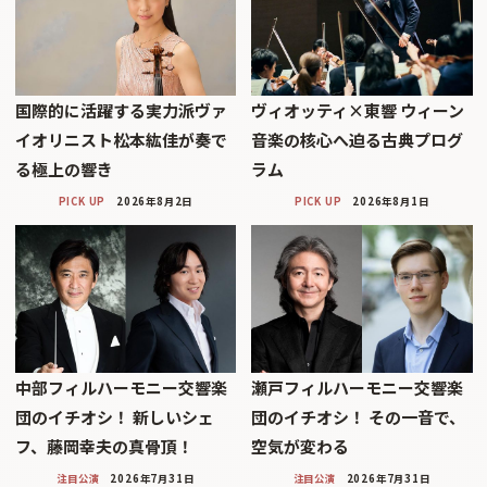
国際的に活躍する実力派ヴァ
ヴィオッティ×東響 ウィーン
イオリニスト松本紘佳が奏で
音楽の核心へ迫る古典プログ
る極上の響き
ラム
PICK UP
2026年8月2日
PICK UP
2026年8月1日
中部フィルハーモニー交響楽
瀬戸フィルハーモニー交響楽
団のイチオシ！ 新しいシェ
団のイチオシ！ その一音で、
フ、藤岡幸夫の真骨頂！
空気が変わる
注目公演
2026年7月31日
注目公演
2026年7月31日