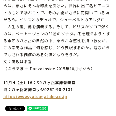
らは、まさにそんな印象を受けた。世界に出て名ピアニス
トのもとで学ぶことで、その才能がさらに花開いている頃
だろう。ピリスとのデュオで、シューベルトのアレグロ
「人生の嵐」他を演奏する。そして、ピリスがソロで弾く
のは、ベートーヴェンの31番のソナタ。冬を迎えようとす
る季節の八ヶ岳の自然の中、柔らかな感性を持つ彼女が、
この崇高な作品に何を感じ、どう表現するのか。遠方から
でも訪れる価値のある公演となりそうだ。
文：高坂はる香
（ぶらあぼ ＋ Danza inside 2015年10月号から）
11/14（土）16：30 八ヶ岳高原音楽堂
問：八ヶ岳高原ロッジ0267-98-2131
http://www.yatsugatake.co.jp