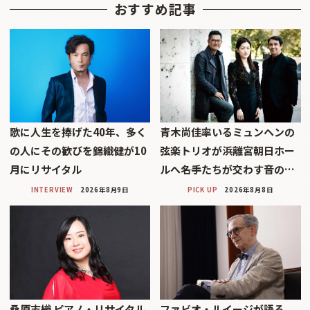
おすすめ記事
歌に人生を捧げた40年、多く
青木尚佳率いるミュンヘンの
の人にその歓びを錦織健が10
弦楽トリオが浜離宮朝日ホー
月にリサイタル
ルへ――名手たちが交わす音の…
INTERVIEW
2026年8月9日
PICK UP
2026年8月8日
桑原志織 ピアノ・リサイタル
ファビオ・ルイージが語る