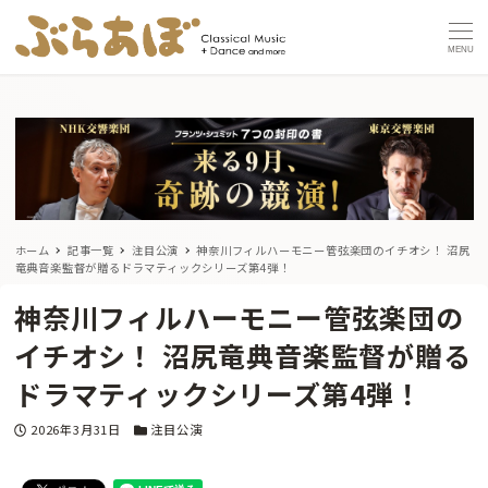
MENU
ホーム
記事一覧
注目公演
神奈川フィルハーモニー管弦楽団のイチオシ！ 沼尻
竜典音楽監督が贈るドラマティックシリーズ第4弾！
神奈川フィルハーモニー管弦楽団の
イチオシ！ 沼尻竜典音楽監督が贈る
ドラマティックシリーズ第4弾！
投稿日
カテゴリー
2026年3月31日
注目公演