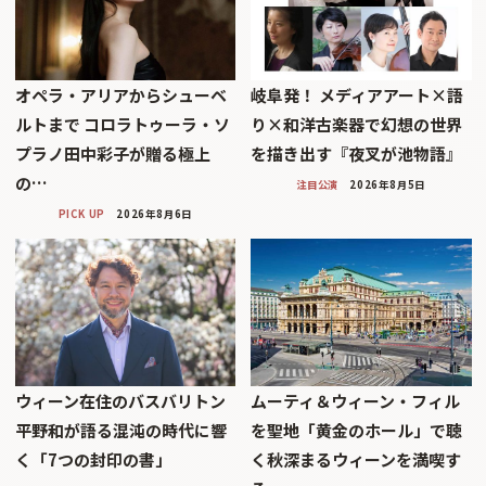
オペラ・アリアからシューベ
岐阜発！ メディアアート×語
ルトまで コロラトゥーラ・ソ
り×和洋古楽器で幻想の世界
プラノ田中彩子が贈る極上
を描き出す『夜叉が池物語』
の…
注目公演
2026年8月5日
PICK UP
2026年8月6日
ウィーン在住のバスバリトン
ムーティ＆ウィーン・フィル
平野和が語る混沌の時代に響
を聖地「黄金のホール」で聴
く「7つの封印の書」
く秋深まるウィーンを満喫す