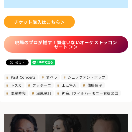
チケット購入はこちら＞
現場のプロが推す！間違いないオーケストラコン
サート ＞＞
Past Concerts
オペラ
シュテファン・ポップ
トスカ
プッチーニ
上江隼人
佐藤康子
妻屋秀和
沼尻竜典
神奈川フィルハーモニー管弦楽団