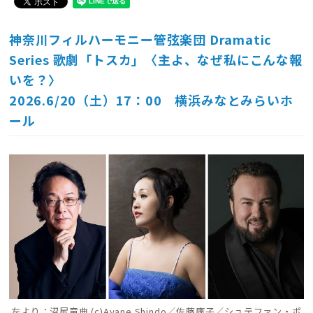
神奈川フィルハーモニー管弦楽団 Dramatic
Series 歌劇「トスカ」〈主よ、なぜ私にこんな報
いを？〉
2026.6/20（土）17：00 横浜みなとみらいホ
ール
左より：沼尻竜典 (c)Ayane Shindo／佐藤康子／シュテファン・ポ