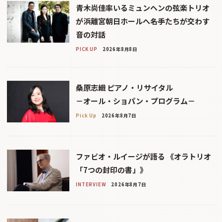
青木尚佳率いるミュンヘンの弦楽トリオ
が浜離宮朝日ホールへ――名手たちが交わす
音の対話
PICK UP
2026年8月8日
桑原志織 ピアノ・リサイタル
－オール・ショパン・プログラム－
Pick Up
2026年8月7日
ファビオ・ルイージが語る 《オラトリオ
「7つの封印の書」》
INTERVIEW
2026年8月7日