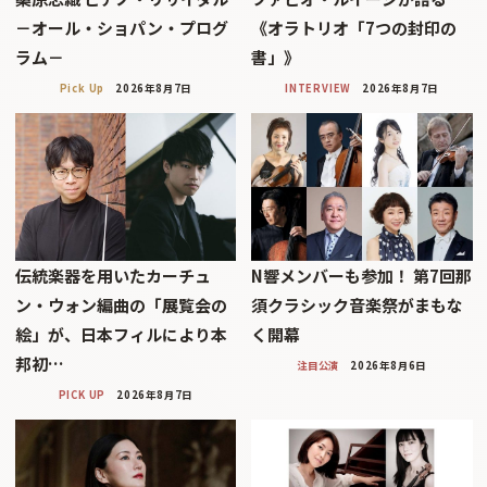
－オール・ショパン・プログ
《オラトリオ「7つの封印の
ラム－
書」》
Pick Up
2026年8月7日
INTERVIEW
2026年8月7日
伝統楽器を用いたカーチュ
N響メンバーも参加！ 第7回那
ン・ウォン編曲の「展覧会の
須クラシック音楽祭がまもな
絵」が、日本フィルにより本
く開幕
邦初…
注目公演
2026年8月6日
PICK UP
2026年8月7日