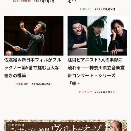
る…
INTERVIEW
2026年8月5日
TOPICS
2026年8月5日
佐渡裕＆新日本フィルがブル
注目ピアニスト3人の素顔に
ックナー第5番で挑む巨大な
触れる──神奈川県立音楽堂
響きの構築
新コンサート・シリーズ
「朝…
PICK UP
2026年8月5日
PICK UP
2026年8月4日