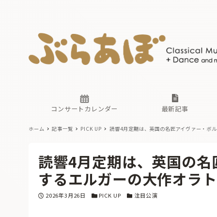
ニュース
ヤマハホ
番組一覧
東京・関
ぶらあぼ
現場のプ
古楽とそ
無料ライ
あ
か
過去の連
コンサートカレンダー
最新記事
ホーム
記事一覧
PICK UP
読響4月定期は、英国の名匠アイヴァー・ボ
ニュース
ヤマハホ
番組一覧
東京・関
ぶらあぼ
読響4月定期は、英国の名
現場のプ
古楽とそ
無料ライ
あ
か
するエルガーの大作オラト
過去の連
投稿日
カテゴリー
カテゴリー
2026年3月26日
PICK UP
注目公演