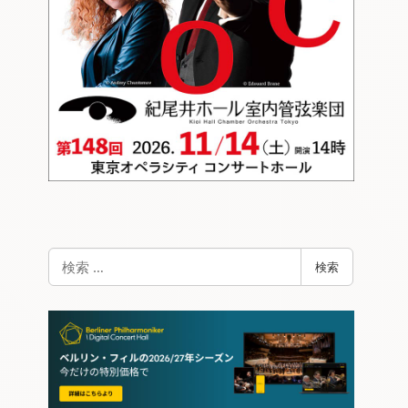
検
検索
索