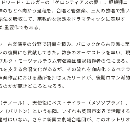
ドワード・エルガーの「ゲロンティアスの夢」。枢機卿ニ
神のもとへ向かう過程を、合唱と管弦楽、三人の独唱で描い
語法を吸収して、宗教的な瞑想をドラマティックに表現す
けた重要作でもある。
ン。古楽演奏の分野で研鑽を積み、バロックから古典派に至
ラの復興にも貢献してきた。数多のオーケストラを率い、現
ブルク・モーツァルテウム管弦楽団桂冠指揮者の任にある。
れを支える合唱文化があるが、その流れを血肉化するベテラ
声楽作品における勘所を押さえたリードが、後期ロマン派的
るのかが聴きどころとなろう。
（テノール）、天使役にベス・テイラー（メゾソプラノ）、
ン（バリトン）という布陣。いずれも英国声楽界で活躍する
適材はいない。さらに新国立劇場合唱団が、このオラトリオ