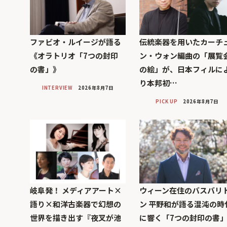
ファビオ・ルイージが語る
伝統楽器を用いたカーチ
《オラトリオ「7つの封印
ン・ウォン編曲の「展覧
の書」》
の絵」が、日本フィルに
り本邦初…
INTERVIEW
2026年8月7日
PICK UP
2026年8月7日
岐阜発！ メディアアート×
ウィーン在住のバスバリ
語り×和洋古楽器で幻想の
ン 平野和が語る混沌の時
世界を描き出す『夜叉が池
に響く「7つの封印の書