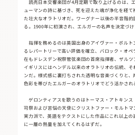
読売日本交響楽団が4月定期で取り上げるのは、エ
ューマンの詩に基づき、死を迎えた魂が浄化を経て
た壮大なオラトリオだ。ワーグナー以後の半音階的
る。1900年に初演され、エルガーの名声を決定づ
指揮を務めるのは英国出身のアイヴァー・ボルト
るレパートリーで高い評価を確立、バロック・オペ
在もドレスデン祝祭管弦楽団の首席指揮者、ザルツ
イギリスにはヘンデル以来のオラトリオの伝統、そ
ンだ。様式感に裏打ちされた透明な音楽づくりと、
色彩を帯びたエルガーのオラトリオでどう活かされ
ゲロンティアスを歌うのはトーマス・アトキンス
司祭および苦悩の天使にクリストファー・モルトマ
実力派で、英語をテクストにした作品にこれ以上の
に一層の熱量を加えてくれるはずだ。