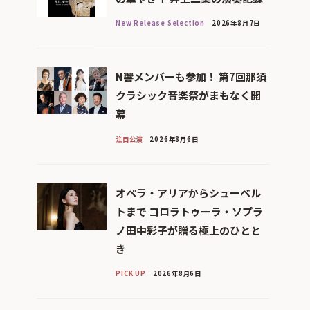
New Release Selection
2026年8月7日
N響メンバーも参加！ 第7回那須
クラシック音楽祭がまもなく開
幕
注目公演
2026年8月6日
オペラ・アリアからシューベル
トまで コロラトゥーラ・ソプラ
ノ田中彩子が贈る極上のひとと
き
PICK UP
2026年8月6日