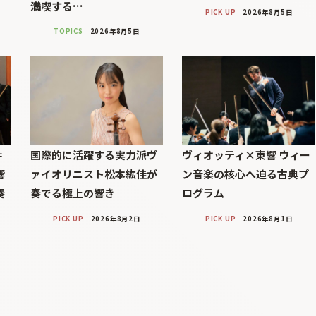
満喫する…
PICK UP
2026年8月5日
TOPICS
2026年8月5日
＝
国際的に活躍する実力派ヴ
ヴィオッティ×東響 ウィー
響
ァイオリニスト松本紘佳が
ン音楽の核心へ迫る古典プ
奏
奏でる極上の響き
ログラム
PICK UP
2026年8月2日
PICK UP
2026年8月1日