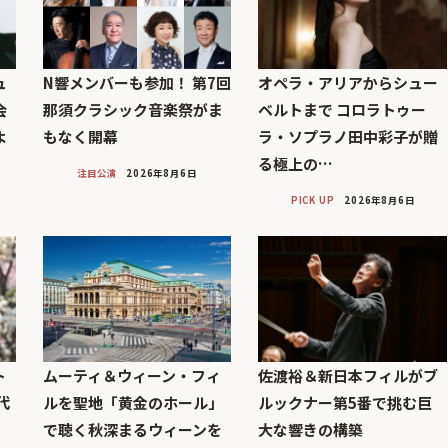
ュ
N響メンバーも参加！ 第7回
オペラ・アリアからシュー
会
那須クラシック音楽祭がま
ベルトまで コロラトゥー
よ
もなく開幕
ラ・ソプラノ田中彩子が贈
る極上の…
注目公演
2026年8月6日
PICK UP
2026年8月6日
ト
ムーティ＆ウィーン・フィ
佐渡裕＆新日本フィルがブ
代
ルを聖地「黄金のホール」
ルックナー第5番で挑む巨
」
で聴く秋深まるウィーンを
大な響きの構築