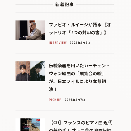
新着記事
ファビオ・ルイージが語る 《オ
ラトリオ「7つの封印の書」》
INTERVIEW
2026年8月7日
伝統楽器を用いたカーチュン・
ウォン編曲の「展覧会の絵」
が、日本フィルにより本邦初
演！
PICK UP
2026年8月7日
【CD】フランスのピアノ曲 近代
の華やぎⅠ 井上二葉の演奏記録