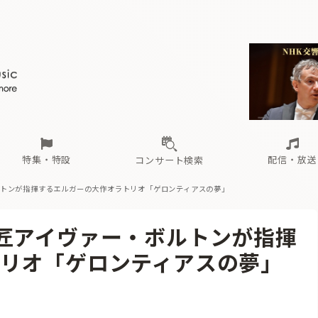
ール
（毎月更新）
東
電子版（無料・月刊）
トピックス
関西
フェスタサマーミューザKAWASAKI 2026
北海道・東北
注目公演
配布場所
インタビュー
中部
定期購読
中国・四国
CD新譜
N響＆東響 《7つ
九州・沖縄
書籍近刊
ロが推す！間違いないオーケストラコンサート
過去の特集
の先と
ブ配信スケジュール
さ
オーケストラの楽屋から
た
な
有料ライブ配信スケジュール
は
ま
や
海の向こうの音楽家
ら
わ
Aからの
載
特集・特設
配信・放送
コンサート検索
ルトンが指揮するエルガーの大作オラトリオ「ゲロンティアスの夢」
ール
（毎月更新）
東
電子版（無料・月刊）
トピックス
関西
フェスタサマーミューザKAWASAKI 2026
北海道・東北
注目公演
配布場所
インタビュー
中部
定期購読
中国・四国
CD新譜
N響＆東響 《7つ
九州・沖縄
書籍近刊
匠アイヴァー・ボルトンが指揮
ロが推す！間違いないオーケストラコンサート
過去の特集
の先と
ブ配信スケジュール
さ
オーケストラの楽屋から
た
な
有料ライブ配信スケジュール
は
ま
や
海の向こうの音楽家
ら
わ
Aからの
リオ「ゲロンティアスの夢」
載