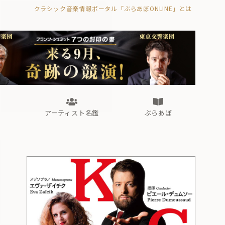
クラシック音楽情報ポータル「ぶらあぼONLINE」とは
の封印の書》
海外公演
FROM編集部
眺望
ぶらあぼブラス！
フォルテピアノ・オデッセイ
アーティスト名鑑
ぶらあぼ
の封印の書》
海外公演
FROM編集部
眺望
ぶらあぼブラス！
フォルテピアノ・オデッセイ