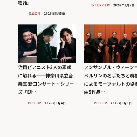
物語』
INTERVIEW
2026年8月5日
注目公演
2026年8月5日
注目ピアニスト3人の素顔
アンサンブル・ウィーン
に触れる──神奈川県立音
ベルリンの名手たちと群
楽堂 新コンサート・シリー
によるモーツァルトの協
ズ「朝…
曲5作品…
PICK UP
2026年8月4日
PICK UP
2026年8月3日