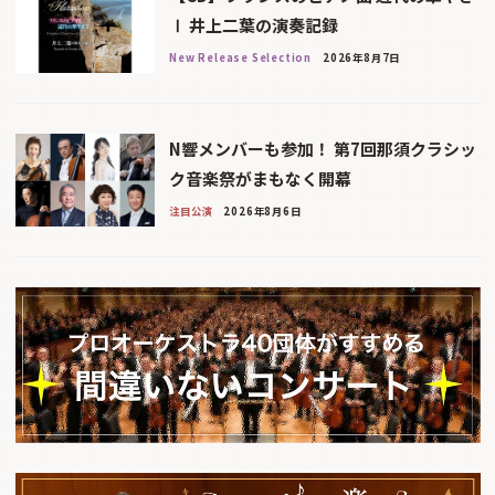
Ⅰ 井上二葉の演奏記録
New Release Selection
2026年8月7日
N響メンバーも参加！ 第7回那須クラシッ
ク音楽祭がまもなく開幕
注目公演
2026年8月6日