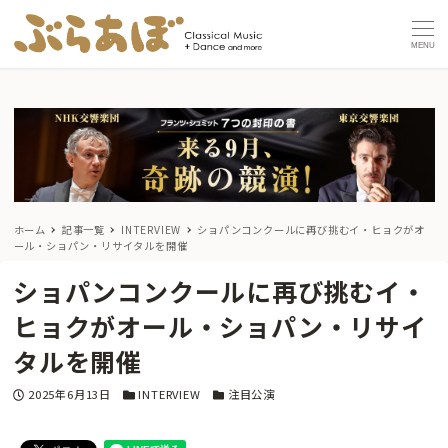
MENU
ホーム
記事一覧
INTERVIEW
ショパンコンクールに再び挑むイ・ヒョクがオ
ール・ショパン・リサイタルを開催
ショパンコンクールに再び挑むイ・
ヒョクがオール・ショパン・リサイ
タルを開催
投稿日
カテゴリー
カテゴリー
2025年6月13日
INTERVIEW
注目公演