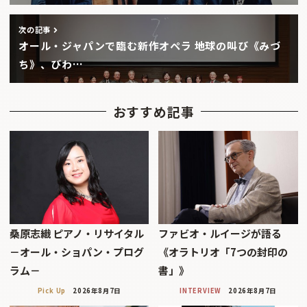
次の記事
オール・ジャパンで臨む新作オペラ 地球の叫び《みづ
ち》、びわ…
おすすめ記事
桑原志織 ピアノ・リサイタル
ファビオ・ルイージが語る
－オール・ショパン・プログ
《オラトリオ「7つの封印の
ラム－
書」》
Pick Up
2026年8月7日
INTERVIEW
2026年8月7日