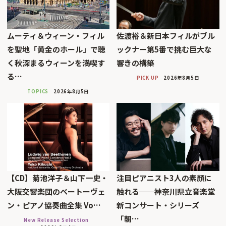
ムーティ＆ウィーン・フィル
佐渡裕＆新日本フィルがブル
を聖地「黄金のホール」で聴
ックナー第5番で挑む巨大な
く秋深まるウィーンを満喫す
響きの構築
る…
PICK UP
2026年8月5日
TOPICS
2026年8月5日
【CD】菊池洋子＆山下一史・
注目ピアニスト3人の素顔に
大阪交響楽団のベートーヴェ
触れる──神奈川県立音楽堂
ン・ピアノ協奏曲全集 Vo…
新コンサート・シリーズ
「朝…
New Release Selection