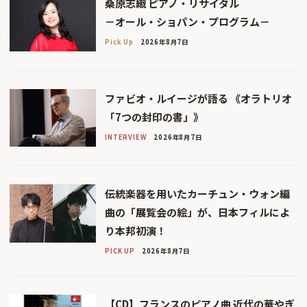
桑原志織 ピアノ・リサイタル
－オール・ショパン・プログラム－
Pick Up
2026年8月7日
ファビオ・ルイージが語る 《オラトリオ
「7つの封印の書」》
INTERVIEW
2026年8月7日
伝統楽器を用いたカーチュン・ウォン編
曲の「展覧会の絵」が、日本フィルによ
り本邦初演！
PICK UP
2026年8月7日
【CD】フランスのピアノ曲 近代の華やぎ