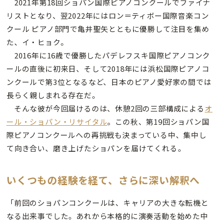
2021年第18回ショパン国際ピアノコンクールでファイナ
リストとなり、翌2022年にはロン＝ティボー国際音楽コン
クール ピアノ部門で亀井聖矢とともに優勝して注目を集め
た、イ・ヒョク。
2016年に16歳で優勝したパデレフスキ国際ピアノコンク
ールの直後に初来日、そして2018年には浜松国際ピアノコ
ンクールで第3位となるなど、日本のピアノ愛好家の間では
長らく親しまれる存在だ。
そんな彼が今回届けるのは、休憩2回の三部構成による
オ
ール・ショパン・リサイタル
。この秋、第19回ショパン国
際ピアノコンクールへの再挑戦も決まっている中、集中し
て向き合い、磨き上げたショパンを届けてくれる。
いくつもの経験を経て、さらに深い解釈へ
「前回のショパンコンクールは、キャリアの大きな転機と
なる出来事でした。あれから本格的に演奏活動を始めた中