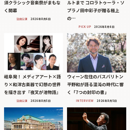
須クラシック音楽祭がまもな
ルトまで コロラトゥーラ・ソ
く開幕
プラノ田中彩子が贈る極上
の…
注目公演
2026年8月6日
PICK UP
2026年8月6日
岐阜発！ メディアアート×語
ウィーン在住のバスバリトン
り×和洋古楽器で幻想の世界
平野和が語る混沌の時代に響
を描き出す『夜叉が池物語』
く「7つの封印の書」
注目公演
2026年8月5日
INTERVIEW
2026年8月5日