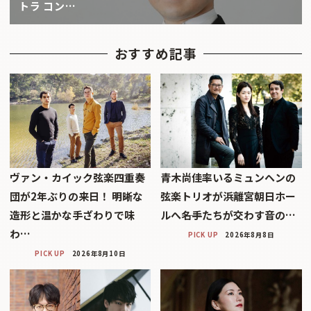
トラ コン…
おすすめ記事
ヴァン・カイック弦楽四重奏
青木尚佳率いるミュンヘンの
団が2年ぶりの来日！ 明晰な
弦楽トリオが浜離宮朝日ホー
造形と温かな手ざわりで味
ルへ――名手たちが交わす音の…
わ…
PICK UP
2026年8月8日
PICK UP
2026年8月10日