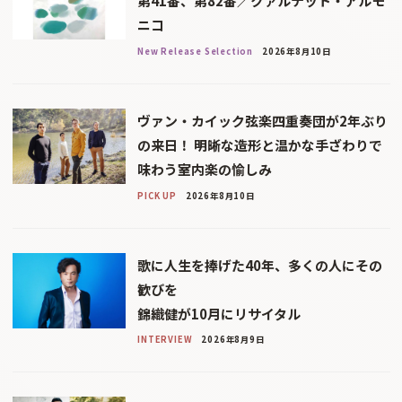
第41番、第82番／クァルテット・アルモ
ニコ
New Release Selection
2026年8月10日
ヴァン・カイック弦楽四重奏団が2年ぶり
の来日！ 明晰な造形と温かな手ざわりで
味わう室内楽の愉しみ
PICK UP
2026年8月10日
歌に人生を捧げた40年、多くの人にその
歓びを
錦織健が10月にリサイタル
INTERVIEW
2026年8月9日