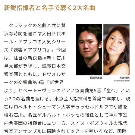
新鋭指揮者と名手で聴く2大名曲
クラシックの名曲と共に贅
沢な時間を過ごす大田区民ホ
ール・アプリコの人気シリー
ズ『読響×アプリコ』。今回
は、注目の新鋭指揮者・石川
星太郎が登場し、読売日本交
響楽団とともに、ドヴォルザ
ークの交響曲第9番「新世界
より」とベートーヴェンのピアノ協奏曲第5番「皇帝」とい
う2つの名曲を届ける。東京芸大指揮科を首席で卒業し、現
在はロベルト・シューマン大学デュッセルドルフで研鑽を
積む石川。名匠ゲルハルト・ボッセの後任として神戸市室
内合奏団の指揮台に立つ一方、スイス・ボズウィルの現代
音楽アンサンブルに招聘されてツアーを率いるなど、国際