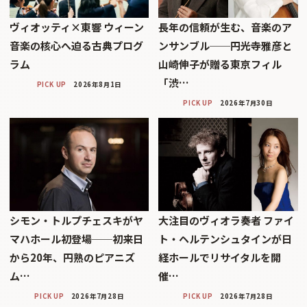
ヴィオッティ×東響 ウィーン
長年の信頼が生む、音楽のア
音楽の核心へ迫る古典プログ
ンサンブル──円光寺雅彦と
ラム
山崎伸子が贈る東京フィル
「渋…
PICK UP
2026年8月1日
PICK UP
2026年7月30日
シモン・トルプチェスキがヤ
大注目のヴィオラ奏者 ファイ
マハホール初登場──初来日
ト・ヘルテンシュタインが日
から20年、円熟のピアニズ
経ホールでリサイタルを開
ム…
催…
PICK UP
2026年7月28日
PICK UP
2026年7月28日