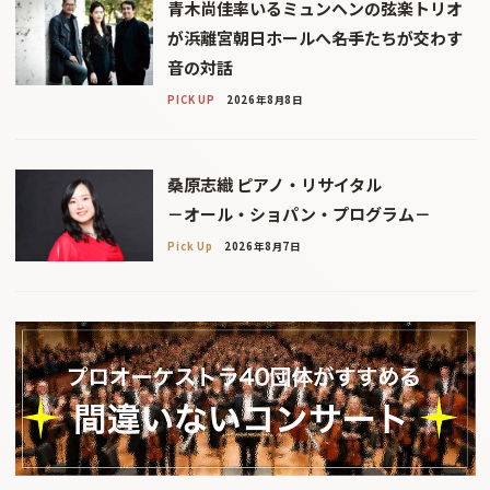
青木尚佳率いるミュンヘンの弦楽トリオ
が浜離宮朝日ホールへ――名手たちが交わす
音の対話
PICK UP
2026年8月8日
桑原志織 ピアノ・リサイタル
－オール・ショパン・プログラム－
Pick Up
2026年8月7日