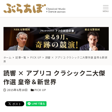
MENU
ホーム
記事一覧
PICK UP
読響 × アプリコ クラシック二大傑作選 皇帝＆新世
界
読響 × アプリコ クラシック二大傑
作選 皇帝＆新世界
投稿日
カテゴリー
2015年6月18日
PICK UP