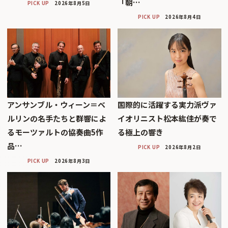
「朝…
PICK UP
2026年8月5日
PICK UP
2026年8月4日
アンサンブル・ウィーン＝ベ
国際的に活躍する実力派ヴァ
ルリンの名手たちと群響によ
イオリニスト松本紘佳が奏で
るモーツァルトの協奏曲5作
る極上の響き
品…
PICK UP
2026年8月2日
PICK UP
2026年8月3日