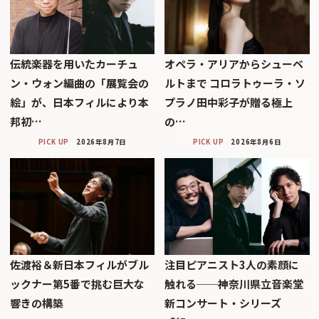
伝統楽器を用いたカーチュ
オペラ・アリアからシューベ
ン・ウォン編曲の「展覧会の
ルトまで コロラトゥーラ・ソ
絵」が、日本フィルにより本
プラノ田中彩子が贈る極上
邦初…
の…
PICK UP
2026年8月7日
PICK UP
2026年8月6日
佐渡裕＆新日本フィルがブル
注目ピアニスト3人の素顔に
ックナー第5番で挑む巨大な
触れる──神奈川県立音楽堂
響きの構築
新コンサート・シリーズ