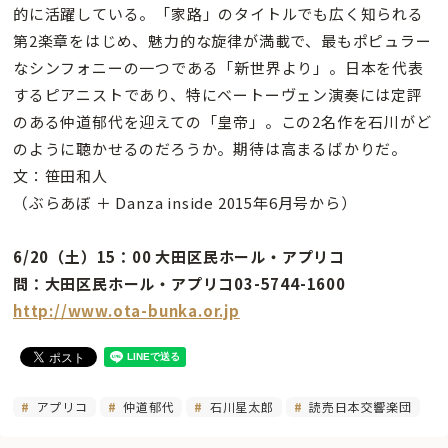
的に活躍している。「家路」のタイトルでも広く知られる
第2楽章をはじめ、魅力的な旋律が満載で、最もポピュラー
なシンフォニーの一つである「新世界より」。日本を代表
するピアニストであり、特にベートーヴェン演奏には定評
のある仲道郁代を迎えての「皇帝」。この2名作を石川がど
のように聴かせるのだろうか。期待は高まるばかりだ。
文：笹田和人
（ぶらあぼ ＋ Danza inside 2015年6月号から）
6/20（土）15：00 大田区民ホール・アプリコ
問：大田区民ホール・アプリコ03-5744-1600
http://www.ota-bunka.or.jp
アプリコ
仲道郁代
石川星太郎
読売日本交響楽団