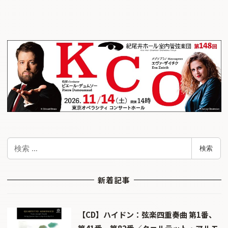
検
検索
索
新着記事
【CD】ハイドン：弦楽四重奏曲 第1番、