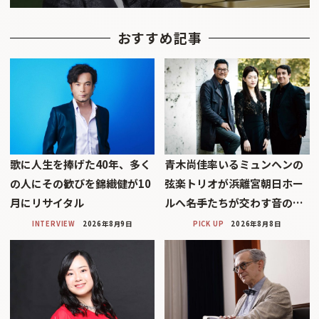
おすすめ記事
歌に人生を捧げた40年、多く
青木尚佳率いるミュンヘンの
の人にその歓びを錦織健が10
弦楽トリオが浜離宮朝日ホー
月にリサイタル
ルへ――名手たちが交わす音の…
INTERVIEW
2026年8月9日
PICK UP
2026年8月8日