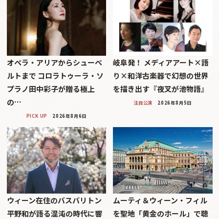
オペラ・アリアからシューベ
岐阜発！ メディアアート×語
ルトまで コロラトゥーラ・ソ
り×和洋古楽器で幻想の世界
プラノ田中彩子が贈る極上
を描き出す『夜叉が池物語』
の…
注目公演
2026年8月5日
PICK UP
2026年8月6日
ウィーン在住のバスバリトン
ムーティ＆ウィーン・フィル
平野和が語る混沌の時代に響
を聖地「黄金のホール」で聴