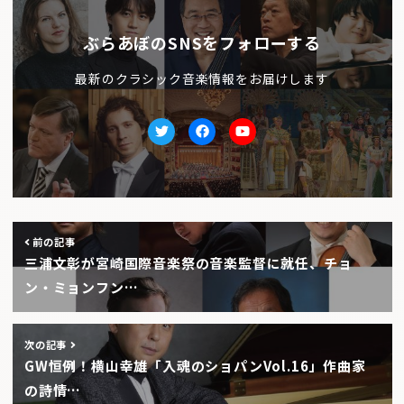
ぶらあぼのSNSをフォローする
最新のクラシック音楽情報をお届けします
Twitter
facebook
Youtube
前の記事
三浦文彰が宮崎国際音楽祭の音楽監督に就任、チョ
ン・ミョンフン…
次の記事
GW恒例！横山幸雄「入魂のショパンVol.16」作曲家
の詩情…