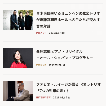
青木尚佳率いるミュンヘンの弦楽トリオ
が浜離宮朝日ホールへ――名手たちが交わす
音の対話
PICK UP
2026年8月8日
桑原志織 ピアノ・リサイタル
－オール・ショパン・プログラム－
Pick Up
2026年8月7日
ファビオ・ルイージが語る 《オラトリオ
「7つの封印の書」》
INTERVIEW
2026年8月7日