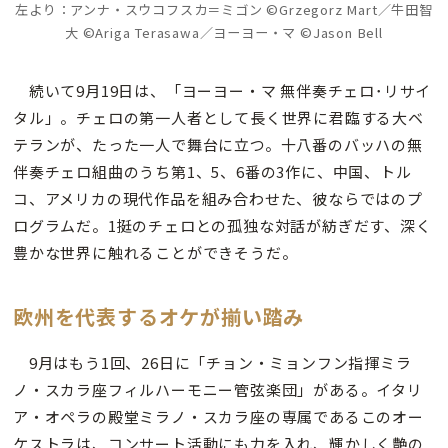
左より：アンナ・スウコフスカ＝ミゴン ©Grzegorz Mart／牛田智
大 ©Ariga Terasawa／ヨーヨー・マ ©Jason Bell
続いて9月19日は、「ヨーヨー・マ 無伴奏チェロ･リサイ
タル」。チェロの第一人者として長く世界に君臨する大ベ
テランが、たった一人で舞台に立つ。十八番のバッハの無
伴奏チェロ組曲のうち第1、5、6番の3作に、中国、トル
コ、アメリカの現代作品を組み合わせた、彼ならではのプ
ログラムだ。1挺のチェロとの孤独な対話が紡ぎだす、深く
豊かな世界に触れることができそうだ。
欧州を代表するオケが揃い踏み
9月はもう1回、26日に「チョン・ミョンフン指揮ミラ
ノ・スカラ座フィルハーモニー管弦楽団」がある。イタリ
ア・オペラの殿堂ミラノ・スカラ座の専属であるこのオー
ケストラは、コンサート活動にも力を入れ、輝かしく艶の