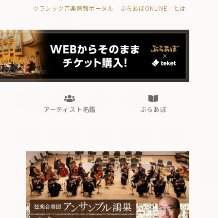
クラシック音楽情報ポータル「ぶらあぼONLINE」とは
の封印の書》
海外公演
FROM編集部
眺望
ぶらあぼブラス！
フォルテピアノ・オデッセイ
アーティスト名鑑
ぶらあぼ
の封印の書》
海外公演
FROM編集部
眺望
ぶらあぼブラス！
フォルテピアノ・オデッセイ