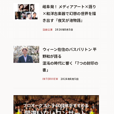
岐阜発！ メディアアート×語り
×和洋古楽器で幻想の世界を描
き出す『夜叉が池物語』
注目公演
2026年8月5日
ウィーン在住のバスバリトン 平
野和が語る
混沌の時代に響く「7つの封印の
書」
INTERVIEW
2026年8月5日