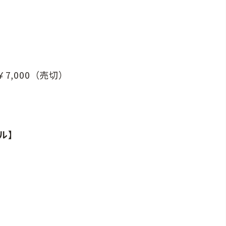
席￥7,000（売切）
ル】