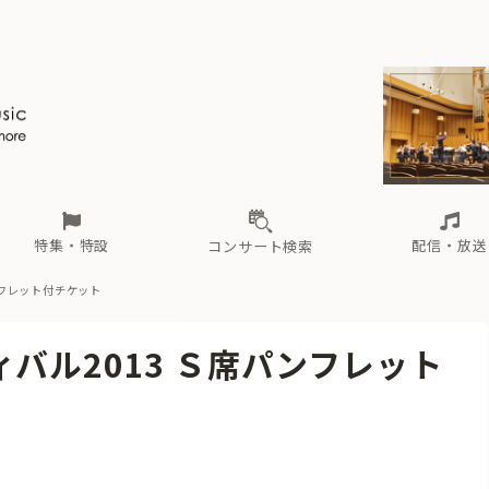
ール
（毎月更新）
東
電子版（無料・月刊）
トピックス
関西
フェスタサマーミューザKAWASAKI 2026
北海道・東北
注目公演
配布場所
インタビュー
中部
定期購読
中国・四国
CD新譜
N響＆東響 《7つ
九州・沖縄
書籍近刊
ロが推す！間違いないオーケストラコンサート
過去の特集
の先と
ブ配信スケジュール
さ
オーケストラの楽屋から
た
な
有料ライブ配信スケジュール
は
ま
や
海の向こうの音楽家
ら
わ
Aからの
載
特集・特設
配信・放送
コンサート検索
ンフレット付チケット
ール
（毎月更新）
東
電子版（無料・月刊）
トピックス
関西
フェスタサマーミューザKAWASAKI 2026
北海道・東北
注目公演
配布場所
インタビュー
中部
定期購読
中国・四国
CD新譜
N響＆東響 《7つ
九州・沖縄
書籍近刊
バル2013 Ｓ席パンフレット
ロが推す！間違いないオーケストラコンサート
過去の特集
の先と
ブ配信スケジュール
さ
オーケストラの楽屋から
た
な
有料ライブ配信スケジュール
は
ま
や
海の向こうの音楽家
ら
わ
Aからの
載