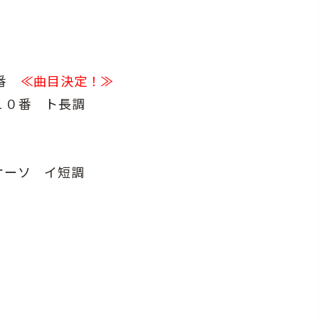
2番
≪曲目決定！≫
１０番 ト長調
オーソ イ短調