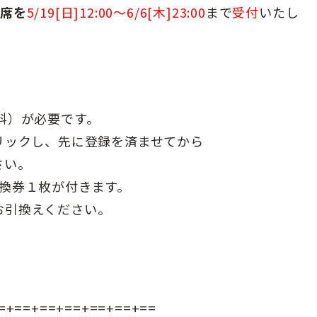
S席を
5/19[日]12:00〜6/6[木]23:00
まで
受付
いたし
料）が必要です。
リックし、先に登録を済ませてから
さい。
換券１枚が付きます。
お引換えください。
=+==+==+==+==+==+==