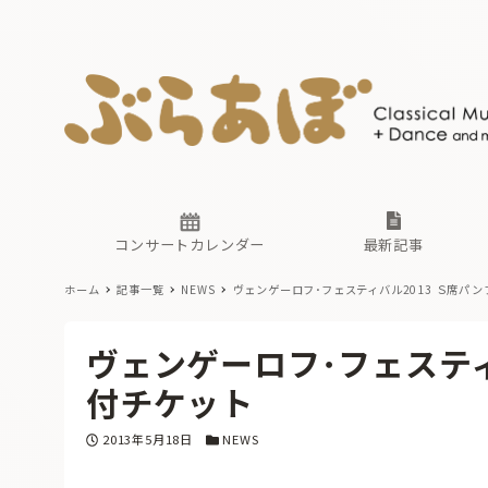
ニュース
ヤマハホ
番組一覧
東京・関
ぶらあぼ
現場のプ
古楽とそ
無料ライ
あ
か
過去の連
コンサートカレンダー
最新記事
ホーム
記事一覧
NEWS
ヴェンゲーロフ･フェスティバル2013 Ｓ席パ
ニュース
ヤマハホ
番組一覧
東京・関
ぶらあぼ
ヴェンゲーロフ･フェスティ
現場のプ
古楽とそ
無料ライ
あ
か
付チケット
過去の連
投稿日
カテゴリー
2013年5月18日
NEWS