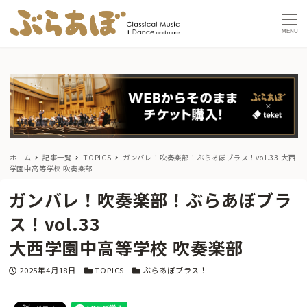
MENU
ホーム
記事一覧
TOPICS
ガンバレ！吹奏楽部！ぶらあぼブラス！vol.33
大西
学園中高等学校 吹奏楽部
ガンバレ！吹奏楽部！ぶらあぼブラ
ス！vol.33
大西学園中高等学校 吹奏楽部
投稿日
カテゴリー
カテゴリー
2025年4月18日
TOPICS
ぶらあぼブラス！