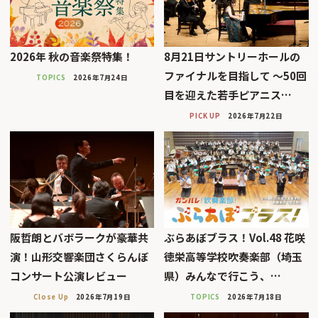
2026年 秋の音楽祭特集！
8月21日サントリーホールの
ファイナルを目指して 〜50回
TOPICS
2026年7月24日
目を迎えた若手ピアニス…
PICK UP
2026年7月22日
阪哲朗とバボラークが豪華共
ぶらあぼブラス！Vol.48 花咲
演！山形交響楽団さくらんぼ
徳栄高等学校吹奏楽部（埼玉
コンサート公演レビュー
県）みんなで行こう、…
Close Up
2026年7月19日
TOPICS
2026年7月18日