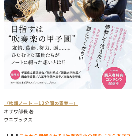
『吹部ノート —12分間の青春—』
オザワ部長 著
ワニブックス
⬇️⬇️⬇️
これから開催される“吹奏楽”の公演を「ぶらあぼコ