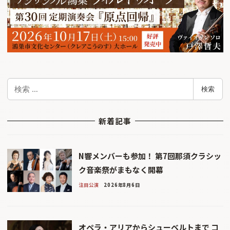
検
検索
索
新着記事
N響メンバーも参加！ 第7回那須クラシッ
ク音楽祭がまもなく開幕
注目公演
2026年8月6日
オペラ・アリアからシューベルトまで コ