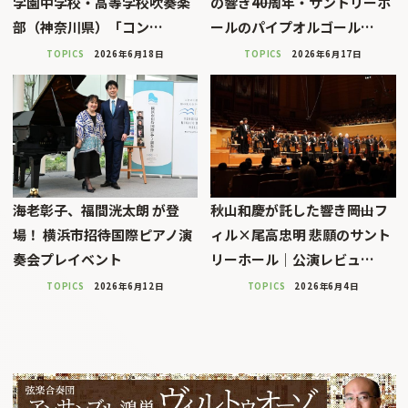
学園中学校・高等学校吹奏楽
の響き――40周年・サントリーホ
部（神奈川県）「コン…
ールのパイプオルゴール…
TOPICS
2026年6月18日
TOPICS
2026年6月17日
海老彰子、福間洸太朗 が登
秋山和慶が託した響き――岡山フ
場！ 横浜市招待国際ピアノ演
ィル×尾高忠明 悲願のサント
奏会プレイベント
リーホール｜公演レビュ…
TOPICS
2026年6月12日
TOPICS
2026年6月4日