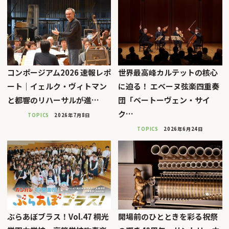
コンポージアム2026 速報レポ
世界最高峰カルテットの核心
ート｜イェルク・ヴィトマン
に迫る！ エベーヌ弦楽四重奏
と都響のリハーサルが進…
団「ベートーヴェン・サイ
ク…
TOPICS
2026年7月8日
TOPICS
2026年6月24日
ぶらあぼブラス！Vol.47 桐光
開場前のひとときを彩る祝祭