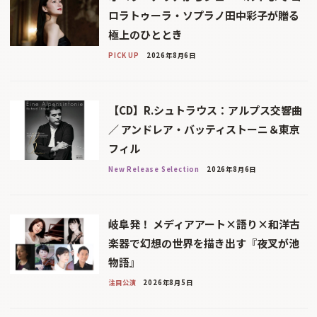
ロラトゥーラ・ソプラノ田中彩子が贈る
極上のひととき
PICK UP
2026年8月6日
【CD】R.シュトラウス：アルプス交響曲
／ アンドレア・バッティストーニ＆東京
フィル
New Release Selection
2026年8月6日
岐阜発！ メディアアート×語り×和洋古
楽器で幻想の世界を描き出す『夜叉が池
物語』
注目公演
2026年8月5日