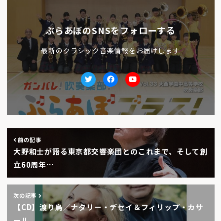
ぶらあぼのSNSをフォローする
最新のクラシック音楽情報をお届けします
Twitter
facebook
Youtube
前の記事
大野和士が語る東京都交響楽団とのこれまで、そして創
立60周年…
次の記事
【CD】渡り鳥／ナタリー・デセイ＆フィリップ・カサ
ール