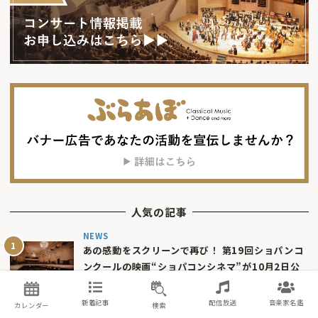
人気の記事
NEWS
あの感動をスクリーンで再び！ 第19回ショパンコ
ンクールの映画“ショパコンシネマ”が10月2日公
開決定
2026年7月31日
新着記事
配信放送
音楽家名鑑
カレンダー
検索