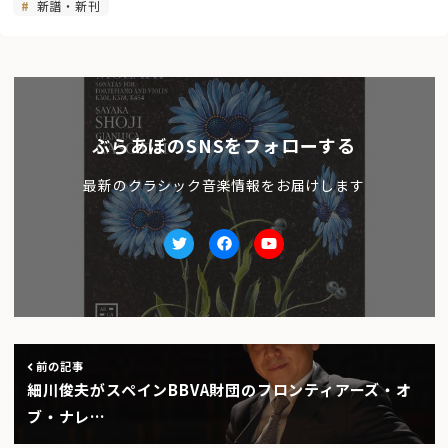
新譜・新刊
ぶらあぼのSNSをフォローする
最新のクラシック音楽情報をお届けします
Twitter
facebook
Youtube
前の記事
細川俊夫がスペインBBVA財団のフロンティアーズ・オ
ブ・ナレ…