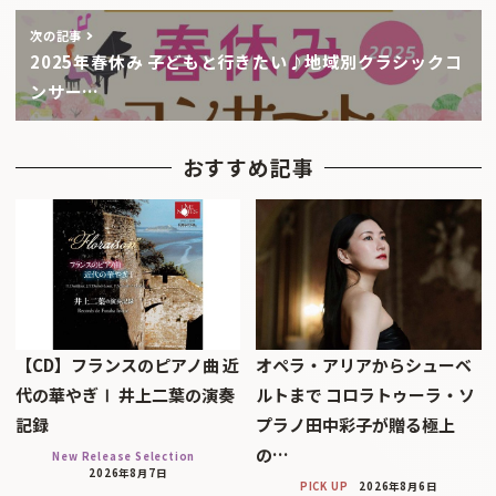
次の記事
2025年春休み 子どもと行きたい♪地域別クラシックコ
ンサー…
おすすめ記事
【CD】フランスのピアノ曲 近
オペラ・アリアからシューベ
代の華やぎⅠ 井上二葉の演奏
ルトまで コロラトゥーラ・ソ
記録
プラノ田中彩子が贈る極上
の…
New Release Selection
2026年8月7日
PICK UP
2026年8月6日