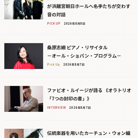
が浜離宮朝日ホールへ――名手たちが交わす
音の対話
PICK UP
2026年8月8日
桑原志織 ピアノ・リサイタル
－オール・ショパン・プログラム－
Pick Up
2026年8月7日
ファビオ・ルイージが語る 《オラトリオ
「7つの封印の書」》
INTERVIEW
2026年8月7日
伝統楽器を用いたカーチュン・ウォン編