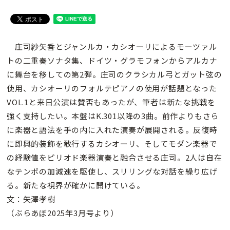
庄司紗矢香とジャンルカ・カシオーリによるモーツァル
トの二重奏ソナタ集、ドイツ・グラモフォンからアルカナ
に舞台を移しての第2弾。庄司のクラシカル弓とガット弦の
使用、カシオーリのフォルテピアノの使用が話題となった
VOL.1と来日公演は賛否もあったが、筆者は新たな挑戦を
強く支持したい。本盤はK.301以降の3曲。前作よりもさら
に楽器と語法を手の内に入れた演奏が展開される。反復時
に即興的装飾を敢行するカシオーリ、そしてモダン楽器で
の経験値をピリオド楽器演奏と融合させる庄司。2人は自在
なテンポの加減速を駆使し、スリリングな対話を繰り広げ
る。新たな視界が確かに開けている。
文：矢澤孝樹
（ぶらあぼ2025年3月号より）