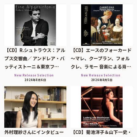
【CD】R.シュトラウス：アル
【CD】エースのフォーカード
プス交響曲／ アンドレア・バ
～マレ、クープラン、フォル
ッティストーニ＆東京フ…
クレ、ラモー 音楽による肖…
New Release Selection
New Release Selection
2026年8月6日
2026年8月5日
外村理紗さんにインタビュー
【CD】菊池洋子＆山下一史・