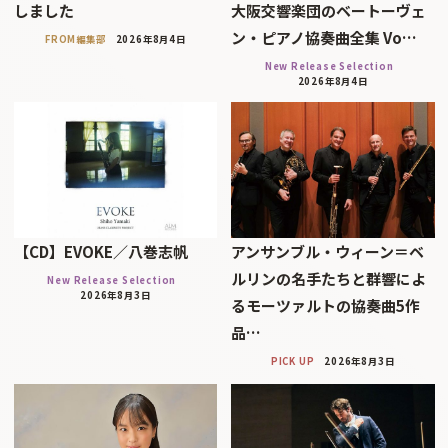
しました
大阪交響楽団のベートーヴェ
ン・ピアノ協奏曲全集 Vo…
FROM編集部
2026年8月4日
New Release Selection
2026年8月4日
【CD】EVOKE／八巻志帆
アンサンブル・ウィーン＝ベ
ルリンの名手たちと群響によ
New Release Selection
2026年8月3日
るモーツァルトの協奏曲5作
品…
PICK UP
2026年8月3日