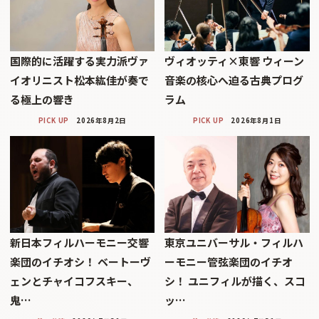
国際的に活躍する実力派ヴァ
ヴィオッティ×東響 ウィーン
イオリニスト松本紘佳が奏で
音楽の核心へ迫る古典プログ
る極上の響き
ラム
PICK UP
2026年8月2日
PICK UP
2026年8月1日
新日本フィルハーモニー交響
東京ユニバーサル・フィルハ
楽団のイチオシ！ ベートーヴ
ーモニー管弦楽団のイチオ
ェンとチャイコフスキー、
シ！ ユニフィルが描く、スコ
鬼…
ッ…