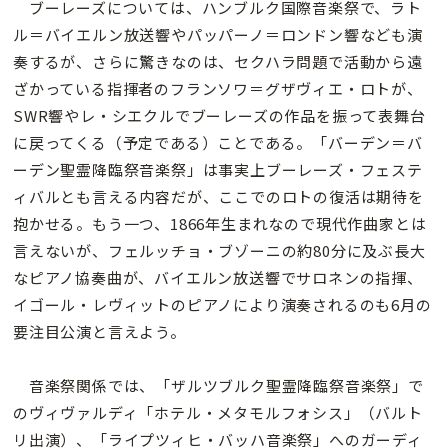
ブーレーズについては、ハンブルク国際音楽祭で、ラト
ル＝バイエルン放送響やパッパーノ＝ロンドン響なども演
奏するが、さらに驚きなのは、セクハラ問題で活動から遠
ざかっている指揮者のフランソワ＝グザヴィエ・ロトが、
SWR響やレ・シエクルでブーレーズの作品を振って表舞台
に戻ってくる（予定である）ことである。「バーデン＝バ
ーデン聖霊降臨祭音楽祭」は事実上ブーレーズ・フェステ
ィバルとも言える内容だが、ここでのロトの復活は期待を
抱かせる。もう一つ、1866年生まれなので現代作曲家とは
言えないが、フェルッチョ・ブゾーニの約80分に及ぶ長大
なピアノ協奏曲が、バイエルン放送響でサロネンの指揮、
イゴール・レヴィットのピアノにより演奏されるのも6月の
要注目公演と言えよう。
音楽祭関係では、「ザルツブルク聖霊降臨祭音楽祭」で
のヴィヴァルディ「ホテル・メタモルフォシス」（バルト
リ出演）、「ライプツィヒ・バッハ音楽祭」へのガーディ