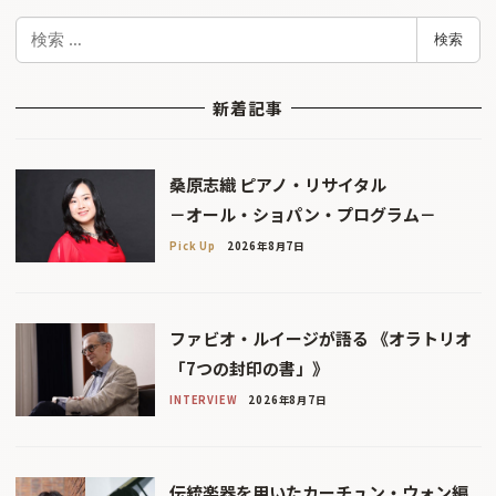
検
検索
索
新着記事
桑原志織 ピアノ・リサイタル
－オール・ショパン・プログラム－
Pick Up
2026年8月7日
ファビオ・ルイージが語る 《オラトリオ
「7つの封印の書」》
INTERVIEW
2026年8月7日
伝統楽器を用いたカーチュン・ウォン編