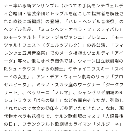
ナー率いる新アンサンブル（かつての手兵モンテヴェルデ
ィ合唱団・管弦楽団とトラブルを起こして指揮者を解任さ
れた直後に新編成）の登場、「ハレ・ヘンデル音楽祭」の
ヘンデル作品、「ミュンヘン・オペラ・フェスティバル」
のモーツァルト「ドン・ジョヴァンニ」プレミエ、「モー
ツァルトフェスト（ヴュルツブルク）」の各公演、「フィ
レンツェ五月音楽祭」でのメータ指揮のヴェルディ「アイ
ーダ」等々。他にオペラ関係では、ウィーン国立歌劇場の
R.シュトラウス「ばらの騎士」やチャイコフスキー「スペ
ードの女王」、アン・デア・ウィーン劇場のリュリ「プロ
セルピーヌ」、ミラノ・スカラ座のワーグナー「ジークフ
リート」、ベッリーニ「ノルマ」、シャンゼリゼ劇場のR.
シュトラウス「ばらの騎士」なども面白そうだが、列挙し
きれないので本文の◎印をご参照いただきたい。なお、現
代物オペラも花盛りで、ケルン歌劇場のマヌリ「人類最後
の日」、フランクフルト歌劇場のライマン「メルジーネ」