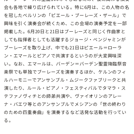
会も各地で繰り広げられている。特に6月は、この人物の名
を冠したベルリンの「ピエール・ブーレーズ・ザール」で
興味を引く演奏会が続くため、この会場の演奏予定を一部
掲載した。6月20日と21日はブーレーズと同じく作曲家と
しても指揮者としても活躍するジョージ・ベンジャミンが
ブーレーズを取り上げ、中でも21日はピエール＝ローラ
ン・エマールとピアノで共演するというのが大変興味深
い。なお、エマールは、バーデン＝バーデン聖霊降臨祭音
楽祭でも単独でブーレーズを演奏するほか、ケルンのフィ
ルハーモニーでアンサンブル・ムジークファブリークと共
演したり、ルール・ピアノ・フェスティバルでタマラ・ス
テファノヴィチとの師弟共演や、ヴァイオリンのアレー
ナ・バエワ等とのアンサンブルでメシアンの「世の終わり
のための四重奏曲」を演奏するなど活発な活動を行ってい
る。