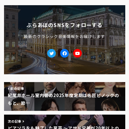
ぶらあぼのSNSをフォローする
最新のクラシック音楽情報をお届けします
Twitter
facebook
Youtube
前の記事
紀尾井ホール室内管の2025年度定期は名匠ピノックの
もと、節…
次の記事
ピアソラをも魅了した至芸 〜アサド兄弟が20年以上の