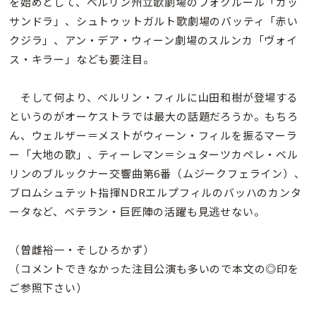
を始めとして、ベルリン州立歌劇場のフォクルール「カッ
サンドラ」、シュトゥットガルト歌劇場のバッティ「赤い
クジラ」、アン・デア・ウィーン劇場のスルンカ「ヴォイ
ス・キラー」なども要注目。
そして何より、ベルリン・フィルに山田和樹が登場する
というのがオーケストラでは最大の話題だろうか。もちろ
ん、ウェルザー＝メストがウィーン・フィルを振るマーラ
ー「大地の歌」、ティーレマン＝シュターツカペレ・ベル
リンのブルックナー交響曲第6番（ムジークフェライン）、
ブロムシュテット指揮NDRエルプフィルのバッハのカンタ
ータなど、ベテラン・巨匠陣の活躍も見逃せない。
（曽雌裕一・そしひろかず）
（コメントできなかった注目公演も多いので本文の◎印を
ご参照下さい）