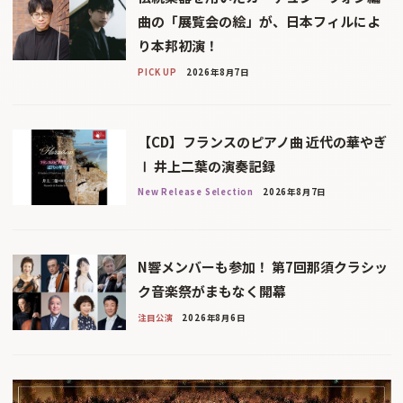
曲の「展覧会の絵」が、日本フィルによ
り本邦初演！
PICK UP
2026年8月7日
【CD】フランスのピアノ曲 近代の華やぎ
Ⅰ 井上二葉の演奏記録
New Release Selection
2026年8月7日
N響メンバーも参加！ 第7回那須クラシッ
ク音楽祭がまもなく開幕
注目公演
2026年8月6日