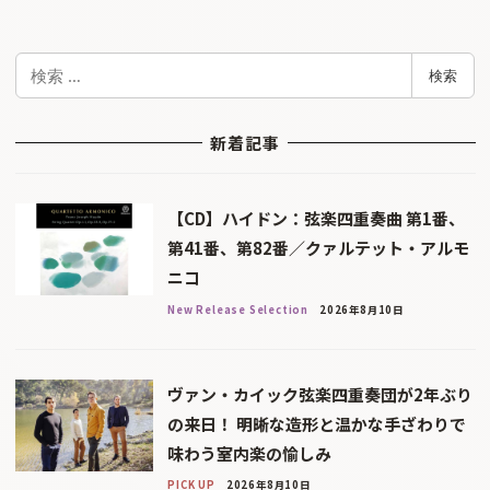
検
検索
索
新着記事
【CD】ハイドン：弦楽四重奏曲 第1番、
第41番、第82番／クァルテット・アルモ
ニコ
New Release Selection
2026年8月10日
ヴァン・カイック弦楽四重奏団が2年ぶり
の来日！ 明晰な造形と温かな手ざわりで
味わう室内楽の愉しみ
PICK UP
2026年8月10日