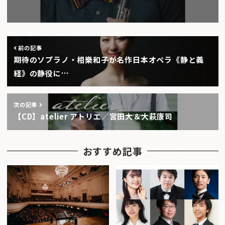
前の記事
期待のソプラノ・相樂和子が名作日本オペラ《静と義
経》の静役に…
次の記事
【CD】atelier アトリエ／宮田大＆大萩康司
おすすめ記事