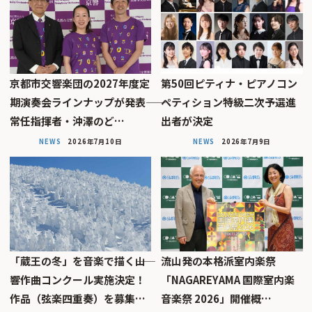
京都市交響楽団の2027年度定
第50回ピティナ・ピアノコン
期演奏会ラインナップが発表――
ペティション特級二次予選進
常任指揮者・沖澤のど…
出者が決定
NEWS
2026年7月10日
NEWS
2026年7月9日
「蔵王の冬」を音楽で描く――山
流山発の本格派室内楽祭
響作曲コンクール実施決定！
「NAGAREYAMA 国際室内楽
作品（弦楽四重奏）を募集…
音楽祭 2026」開催概…