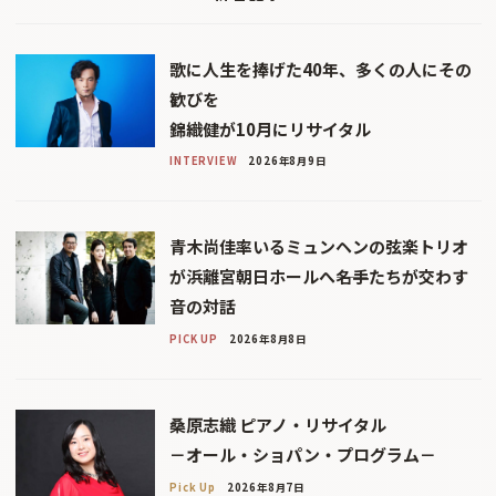
歌に人生を捧げた40年、多くの人にその
歓びを
錦織健が10月にリサイタル
INTERVIEW
2026年8月9日
青木尚佳率いるミュンヘンの弦楽トリオ
が浜離宮朝日ホールへ――名手たちが交わす
音の対話
PICK UP
2026年8月8日
桑原志織 ピアノ・リサイタル
－オール・ショパン・プログラム－
Pick Up
2026年8月7日