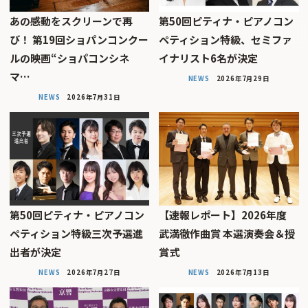
あの感動をスクリーンで再
第50回ピティナ・ピアノコン
び！ 第19回ショパンコンクー
ペティション特級、セミファ
ルの映画“ショパコンシネ
イナリスト6名が決定
マ…
NEWS
2026年7月29日
NEWS
2026年7月31日
第50回ピティナ・ピアノコン
【速報レポート】2026年度
ペティション特級三次予選進
武満徹作曲賞 本選演奏会＆授
出者が決定
賞式
NEWS
2026年7月27日
NEWS
2026年7月13日