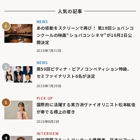
人気の記事
NEWS
あの感動をスクリーンで再び！ 第19回ショパンコ
ンクールの映画“ショパコンシネマ”が10月2日公
開決定
2026年7月31日
NEWS
第50回ピティナ・ピアノコンペティション特級、
セミファイナリスト6名が決定
2026年7月29日
PICK UP
国際的に活躍する実力派ヴァイオリニスト松本紘佳
が奏でる極上の響き
2026年8月2日
INTERVIEW
神戸国際フルートコンクール優勝者、日本ツアーへ