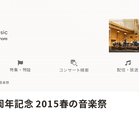
ール
（毎月更新）
東
電子版（無料・月刊）
トピックス
関西
フェスタサマーミューザKAWASAKI 2026
北海道・東北
注目公演
配布場所
インタビュー
中部
定期購読
中国・四国
CD新譜
N響＆東響 《7つ
九州・沖縄
書籍近刊
ロが推す！間違いないオーケストラコンサート
過去の特集
の先と
ブ配信スケジュール
さ
オーケストラの楽屋から
た
な
有料ライブ配信スケジュール
は
ま
や
海の向こうの音楽家
ら
わ
Aからの
載
特集・特設
配信・放送
コンサート検索
の音楽祭
ール
（毎月更新）
東
電子版（無料・月刊）
トピックス
関西
フェスタサマーミューザKAWASAKI 2026
北海道・東北
注目公演
配布場所
インタビュー
中部
定期購読
中国・四国
CD新譜
N響＆東響 《7つ
九州・沖縄
書籍近刊
周年記念 2015春の音楽祭
ロが推す！間違いないオーケストラコンサート
過去の特集
の先と
ブ配信スケジュール
さ
オーケストラの楽屋から
た
な
有料ライブ配信スケジュール
は
ま
や
海の向こうの音楽家
ら
わ
Aからの
載