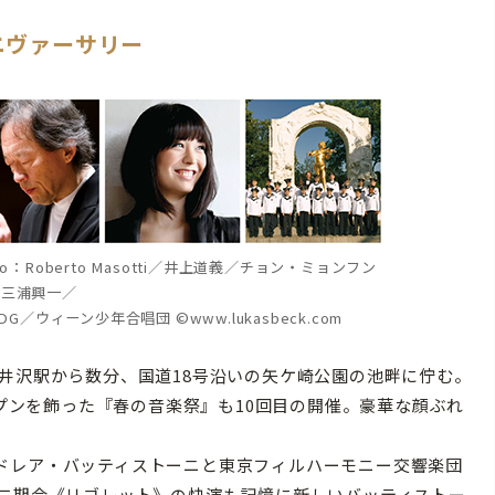
ニヴァーサリー
：Roberto Masotti／井上道義／チョン・ミョンフン
©三浦興一／
/DG／ウィーン少年合唱団 ©www.lukasbeck.com
井沢駅から数分、国道18号沿いの矢ケ崎公園の池畔に佇む。
ープンを飾った『春の音楽祭』も10回目の開催。豪華な顔ぶれ
ドレア・バッティストーニと東京フィルハーモニー交響楽団
京二期会《リゴレット》の快演も記憶に新しいバッティストー