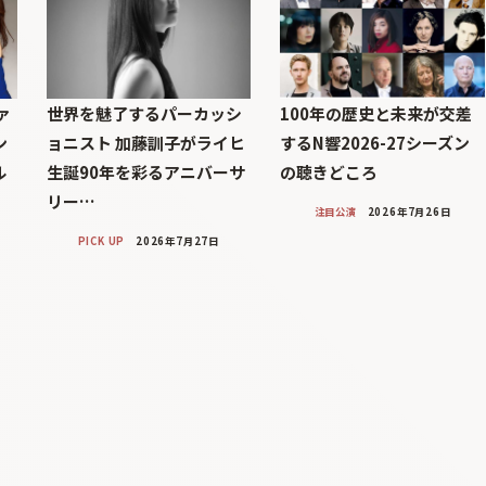
ァ
世界を魅了するパーカッシ
100年の歴史と未来が交差
ン
ョニスト 加藤訓子がライヒ
するN響2026-27シーズン
ル
生誕90年を彩るアニバーサ
の聴きどころ
リー…
注目公演
2026年7月26日
PICK UP
2026年7月27日