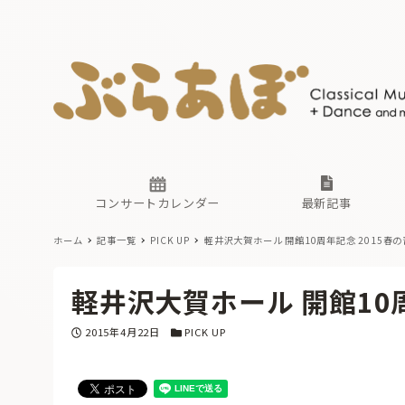
ニュース
ヤマハホ
番組一覧
東京・関
ぶらあぼ
現場のプ
古楽とそ
無料ライ
あ
か
過去の連
コンサートカレンダー
最新記事
ホーム
記事一覧
PICK UP
軽井沢大賀ホール 開館10周年記念 2015春
ニュース
ヤマハホ
番組一覧
東京・関
ぶらあぼ
軽井沢大賀ホール 開館10
現場のプ
古楽とそ
無料ライ
あ
か
投稿日
カテゴリー
2015年4月22日
PICK UP
過去の連