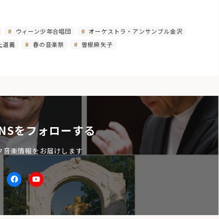
ウィーン少年合唱団
オーケストラ・アンサンブル金沢
上道義
春の音楽祭
曽根麻矢子
NSをフォローする
ク音楽情報をお届けします
itter
facebook
Youtube