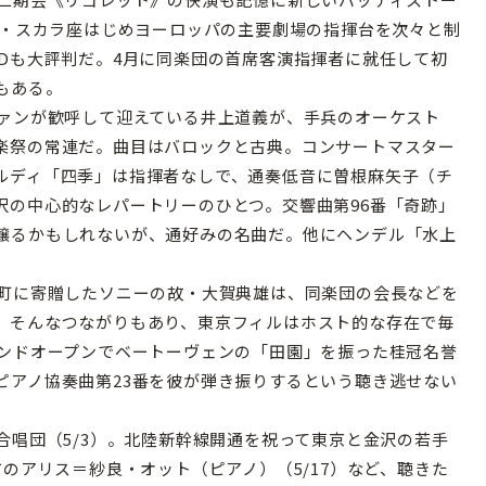
ノ・スカラ座はじめヨーロッパの主要劇場の指揮台を次々と制
Dも大評判だ。4月に同楽団の首席客演指揮者に就任して初
もある。
ァンが歓呼して迎えている井上道義が、手兵のオーケスト
楽祭の常連だ。曲目はバロックと古典。コンサートマスター
ルディ「四季」は指揮者なしで、通奏低音に曽根麻矢子（チ
沢の中心的なレパートリーのひとつ。交響曲第96番「奇跡」
譲るかもしれないが、通好みの名曲だ。他にヘンデル「水上
町に寄贈したソニーの故・大賀典雄は、同楽団の会長などを
。そんなつながりもあり、東京フィルはホスト的な存在で毎
ランドオープンでベートーヴェンの「田園」を振った桂冠名誉
ピアノ協奏曲第23番を彼が弾き振りするという聴き逃せない
唱団（5/3）。北陸新幹線開通を祝って東京と金沢の若手
方のアリス＝紗良・オット（ピアノ）（5/17）など、聴きた