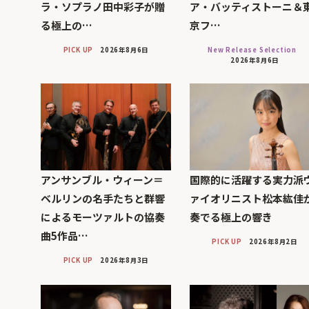
ラ・ソプラノ田中彩子が贈
ア・バッティストーニ＆
る極上の…
京フ…
PICK UP
2026年8月6日
New Release Selection
2026年8月6日
アンサンブル・ウィーン＝
国際的に活躍する実力派
ベルリンの名手たちと群響
ァイオリニスト松本紘佳
によるモーツァルトの協奏
奏でる極上の響き
曲5作品…
PICK UP
2026年8月2日
PICK UP
2026年8月3日