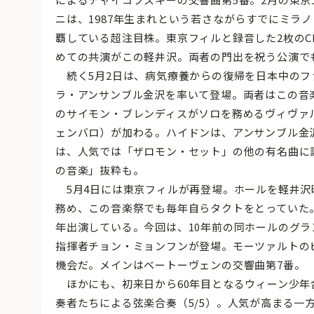
ニは、1987年生まれという若さながらすでにミラ
覇している超注目株。東京フィルと録音した2枚のC
めての共演がこの軽井沢。両者の門出を祝う公演で
続く5月2日は、病気療養からの復帰を日本中のフ
ラ・アンサンブル金沢を率いて登場。両者はこの音
のサイモン・ブレンディスがソロを務めるヴィヴァ
ェンバロ）が加わる。ハイドンは、アンサンブル金
は、人気では「ザロモン・セット」の他の有名曲に
の音楽」抜粋も。
5月4日には東京フィルが再登場。ホールを軽井沢
務め、この音楽祭でも毎年自らタクトをとっていた
年出演している。今回は、10年前の同ホールのグ
指揮者チョン・ミョンフンが登場。モーツァルトの
機会だ。メインはベートーヴェンの交響曲第7番。
ほかにも、初来日から60年目となるウィーン少年合
奏者たちによる弦楽合奏（5/5）。人気が高まる一