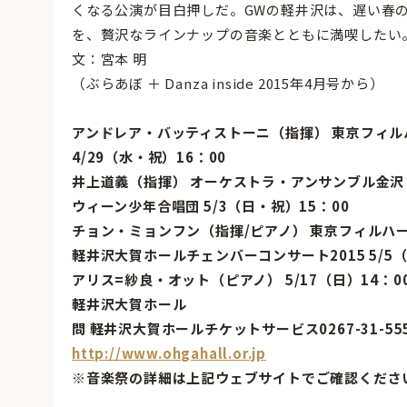
くなる公演が目白押しだ。GWの軽井沢は、遅い春
を、贅沢なラインナップの音楽とともに満喫したい
文：宮本 明
（ぶらあぼ ＋ Danza inside 2015年4月号から）
アンドレア・バッティストーニ（指揮） 東京フィ
4/29（水・祝）16：00
井上道義（指揮） オーケストラ・アンサンブル金沢 5
ウィーン少年合唱団 5/3（日・祝）15：00
チョン・ミョンフン（指揮/ピアノ） 東京フィルハーモ
軽井沢大賀ホールチェンバーコンサート2015 5/5（
アリス=紗良・オット（ピアノ） 5/17（日）14：0
軽井沢大賀ホール
問 軽井沢大賀ホールチケットサービス0267-31-55
http://www.ohgahall.or.jp
※音楽祭の詳細は上記ウェブサイトでご確認くださ