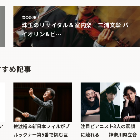
次の記事
珠玉のリサイタル＆室内楽 三浦文彰 バ
イオリン&ビ…
すすめ記事
ア
佐渡裕＆新日本フィルがブ
注目ピアニスト3人の素顔
ルックナー第5番で挑む巨
に触れる──神奈川県立音