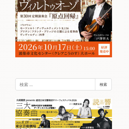
検
検索
索