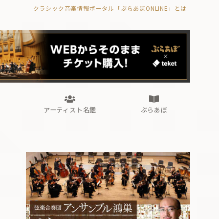
クラシック音楽情報ポータル「ぶらあぼONLINE」とは
の封印の書》
海外公演
FROM編集部
眺望
ぶらあぼブラス！
フォルテピアノ・オデッセイ
アーティスト名鑑
ぶらあぼ
の封印の書》
海外公演
FROM編集部
眺望
ぶらあぼブラス！
フォルテピアノ・オデッセイ