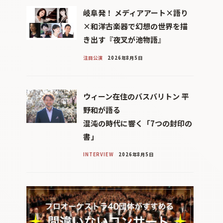
岐阜発！ メディアアート×語り
×和洋古楽器で幻想の世界を描
き出す『夜叉が池物語』
注目公演
2026年8月5日
ウィーン在住のバスバリトン 平
野和が語る
混沌の時代に響く「7つの封印の
書」
INTERVIEW
2026年8月5日