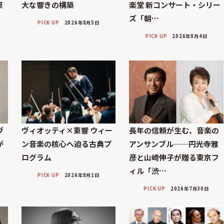
東
大な響きの構築
楽堂 新コンサート・シリー
ズ「朝…
PICK UP
2026年8月5日
PICK UP
2026年8月4日
ヴ
ヴィオッティ×東響 ウィー
長年の信頼が生む、音楽の
が
ン音楽の核心へ迫る古典プ
アンサンブル──円光寺雅
ログラム
彦と山崎伸子が贈る東京フ
ィル「渋…
PICK UP
2026年8月1日
PICK UP
2026年7月30日