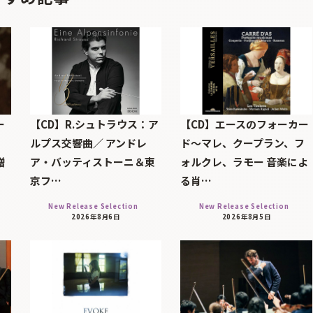
ー
【CD】R.シュトラウス：ア
【CD】エースのフォーカー
ルプス交響曲／ アンドレ
ド～マレ、クープラン、フ
贈
ア・バッティストーニ＆東
ォルクレ、ラモー 音楽によ
京フ…
る肖…
New Release Selection
New Release Selection
2026年8月6日
2026年8月5日