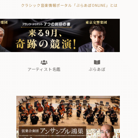
クラシック音楽情報ポータル「ぶらあぼONLINE」とは
の封印の書》
海外公演
FROM編集部
眺望
ぶらあぼブラス！
フォルテピアノ・オデッセイ
アーティスト名鑑
ぶらあぼ
の封印の書》
海外公演
FROM編集部
眺望
ぶらあぼブラス！
フォルテピアノ・オデッセイ