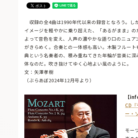
収録の全4曲は1990年代以来の録音となろう。
イメージを軽やかに乗り超えた、「あるがまま」の
よって音色を変え、人声の濃やかな語り口のニュア
がきらめく。合奏との一体感も高い。木製フルート
典という名奏者の、積み重ねてきた年輪が音楽に深
体なのだ。吹き抜けてゆく心地よい風のように。
文：矢澤孝樹
（ぶらあぼ2024年12月号より）
【inf
CD
ー・
モー