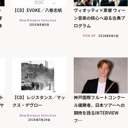
＝
【CD】EVOKE／八巻志帆
ヴィオッティ×東響 ウィー
響
ン音楽の核心へ迫る古典プ
New Release Selection
奏
ログラム
2026年8月3日
PICK UP
2026年8月1日
ト
【CD】レジスタンス／マッ
神戸国際フルートコンクー
・ヤ
クス・デヴロー
ル優勝者、日本ツアーへの
期待を語るINTERVIEW
New Release Selection
フ…
2026年7月29日