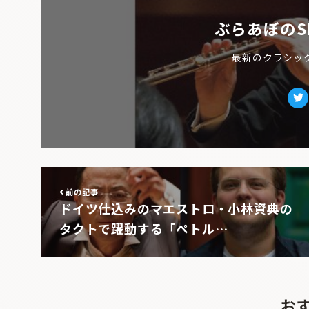
ぶらあぼのS
最新のクラシッ
Tw
前の記事
ドイツ仕込みのマエストロ・小林資典の
タクトで躍動する「ペトル…
お