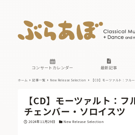
ニュース
ヤマハホ
番組一覧
東京・関
ぶらあぼ
現場のプ
古楽とそ
無料ライ
あ
か
過去の連
コンサートカレンダー
最新記事
ホーム
記事一覧
New Release Selection
【CD】モーツァルト：フル
ニュース
ヤマハホ
番組一覧
東京・関
ぶらあぼ
【CD】モーツァルト：フ
現場のプ
古楽とそ
無料ライ
あ
か
チェンバー・ソロイスツ
過去の連
投稿日
カテゴリー
2024年11月29日
New Release Selection