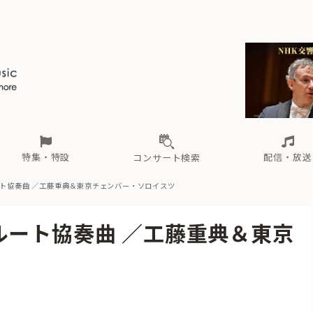
ール
（毎月更新）
東
電子版（無料・月刊）
トピックス
関西
フェスタサマーミューザKAWASAKI 2026
北海道・東北
注目公演
配布場所
インタビュー
中部
定期購読
中国・四国
CD新譜
N響＆東響 《7つ
九州・沖縄
書籍近刊
ロが推す！間違いないオーケストラコンサート
過去の特集
の先と
ブ配信スケジュール
さ
オーケストラの楽屋から
た
な
有料ライブ配信スケジュール
は
ま
や
海の向こうの音楽家
ら
わ
Aからの
載
特集・特設
配信・放送
コンサート検索
ート協奏曲 ／工藤重典＆東京チェンバー・ソロイスツ
ール
（毎月更新）
東
電子版（無料・月刊）
トピックス
関西
フェスタサマーミューザKAWASAKI 2026
北海道・東北
注目公演
配布場所
インタビュー
中部
定期購読
中国・四国
CD新譜
N響＆東響 《7つ
九州・沖縄
書籍近刊
ルート協奏曲 ／工藤重典＆東京
ロが推す！間違いないオーケストラコンサート
過去の特集
の先と
ブ配信スケジュール
さ
オーケストラの楽屋から
た
な
有料ライブ配信スケジュール
は
ま
や
海の向こうの音楽家
ら
わ
Aからの
載