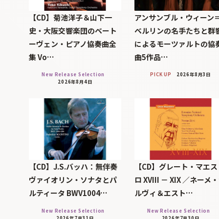
【CD】菊池洋子＆山下一
アンサンブル・ウィーン
史・大阪交響楽団のベート
ベルリンの名手たちと群
ーヴェン・ピアノ協奏曲全
によるモーツァルトの協
集 Vo…
曲5作品…
New Release Selection
PICK UP
2026年8月3日
2026年8月4日
【CD】J.S.バッハ：無伴奏
【CD】グレート・マエス
ヴァイオリン・ソナタとパ
ロ XVIII － XIX ／ネーメ
ルティータ BWV1004…
ルヴィ＆エスト…
New Release Selection
New Release Selection
2026年7月31日
2026年7月30日