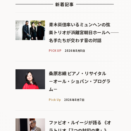
新着記事
青木尚佳率いるミュンヘンの弦
楽トリオが浜離宮朝日ホールへ――
名手たちが交わす音の対話
PICK UP
2026年8月8日
桑原志織 ピアノ・リサイタル
－オール・ショパン・プログラ
ム－
Pick Up
2026年8月7日
ファビオ・ルイージが語る 《オ
ラトリオ「7つの封印の書」》