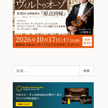
検
検索
索