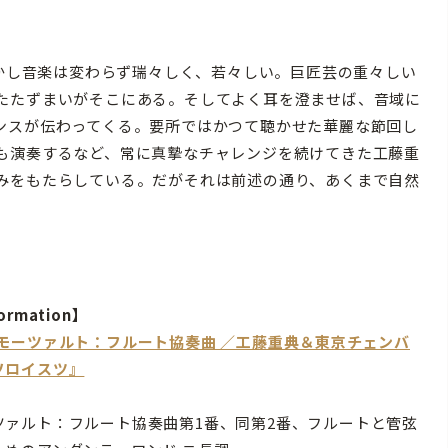
しかし音楽は変わらず瑞々しく、若々しい。巨匠芸の重々しい
たたずまいがそこにある。そしてよく耳を澄ませば、音域に
ンスが伝わってくる。要所ではかつて聴かせた華麗な節回し
も演奏するなど、常に真摯なチャレンジを続けてきた工藤重
みをもたらしている。だがそれは前述の通り、あくまで自然
ormation】
『モーツァルト：フルート協奏曲 ／工藤重典＆東京チェンバ
ソロイスツ』
ツァルト：フルート協奏曲第1番、同第2番、フルートと管弦