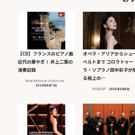
【CD】フランスのピアノ曲
オペラ・アリアからシュ
近代の華やぎⅠ 井上二葉の
ベルトまで コロラトゥー
演奏記録
ラ・ソプラノ田中彩子が
る極上の…
New Release Selection
2026年8月7日
PICK UP
2026年8月6日