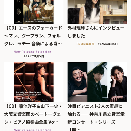
【CD】エースのフォーカード
外村理紗さんにインタビュー
～マレ、クープラン、フォル
しました
クレ、ラモー 音楽による肖…
FROM編集部
2026年8月4日
New Release Selection
2026年8月5日
【CD】菊池洋子＆山下一史・
注目ピアニスト3人の素顔に
大阪交響楽団のベートーヴェ
触れる──神奈川県立音楽堂
ン・ピアノ協奏曲全集 Vo…
新コンサート・シリーズ
「朝…
New Release Selection