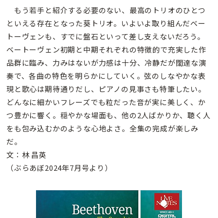
もう若手と紹介する必要のない、最高のトリオのひとつ
といえる存在となった葵トリオ。いよいよ取り組んだベー
トーヴェンも、すでに盤石といって差し支えないだろう。
ベートーヴェン初期と中期それぞれの特徴的で充実した作
品群に臨み、力みはないが力感は十分、冷静だが闊達な演
奏で、各曲の特色を明らかにしていく。弦のしなやかな表
現と歌心は期待通りだし、ピアノの見事さも特筆したい。
どんなに細かいフレーズでも粒だった音が実に美しく、か
つ豊かに響く。穏やかな場面も、他の2人ばかりか、聴く人
をも包み込むかのような心地よさ。全集の完成が楽しみ
だ。
文：林 昌英
（ぶらあぼ2024年7月号より）