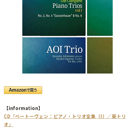
【information】
CD『ベートーヴェン：ピアノ・トリオ全集（I）／葵トリ
オ』