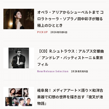
オペラ・アリアからシューベルトまで コ
ロラトゥーラ・ソプラノ田中彩子が贈る
極上のひととき
PICK UP
2026年8月6日
【CD】R.シュトラウス：アルプス交響曲
／ アンドレア・バッティストーニ＆東京
フィル
New Release Selection
2026年8月6日
岐阜発！ メディアアート×語り×和洋古
楽器で幻想の世界を描き出す『夜叉が池
物語』