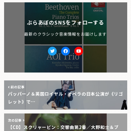
ぶらあぼのSNSをフォローする
最新のクラシック音楽情報をお届けします
Twitter
facebook
Youtube
前の記事
パッパーノ＆英国ロイヤル・オペラの日本公演が《リゴ
レット》で…
次の記事
【CD】スクリャービン：交響曲第2番／大野和士＆ブ