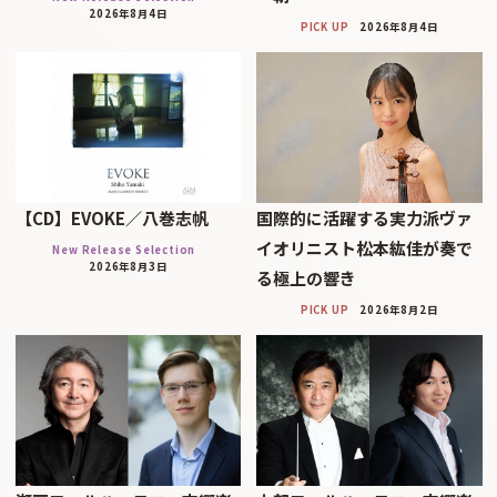
2026年8月4日
PICK UP
2026年8月4日
【CD】EVOKE／八巻志帆
国際的に活躍する実力派ヴァ
イオリニスト松本紘佳が奏で
New Release Selection
2026年8月3日
る極上の響き
PICK UP
2026年8月2日