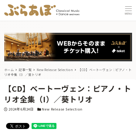
MENU
ホーム
記事一覧
New Release Selection
【CD】ベートーヴェン：ピアノ・ト
リオ全集（I）／葵トリオ
【CD】ベートーヴェン：ピアノ・ト
リオ全集（I）／葵トリオ
投稿日
カテゴリー
2024年6月24日
New Release Selection