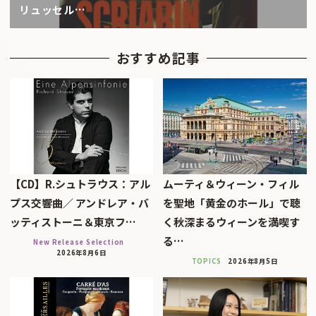
リュッセル…
おすすめ記事
【CD】R.シュトラウス：アル
ムーティ＆ウィーン・フィル
プス交響曲／ アンドレア・バ
を聖地「黄金のホール」で聴
ッティストーニ＆東京フ…
く秋深まるウィーンを満喫す
る…
New Release Selection
2026年8月6日
TOPICS
2026年8月5日