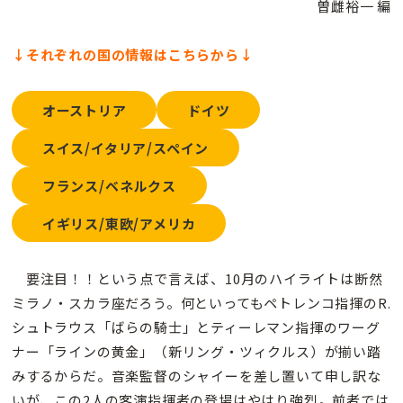
曽雌裕一 編
↓それぞれの国の情報はこちらから↓
オーストリア
ドイツ
スイス/イタリア/スペイン
フランス/ベネルクス
イギリス/東欧/アメリカ
要注目！！という点で言えば、10月のハイライトは断然
ミラノ・スカラ座だろう。何といってもペトレンコ指揮のR.
シュトラウス「ばらの騎士」とティーレマン指揮のワーグ
ナー「ラインの黄金」（新リング・ツィクルス）が揃い踏
みするからだ。音楽監督のシャイーを差し置いて申し訳な
いが、この2人の客演指揮者の登場はやはり強烈。前者では