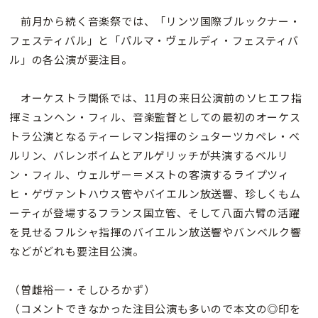
前月から続く音楽祭では、「リンツ国際ブルックナー・
フェスティバル」と「パルマ・ヴェルディ・フェスティバ
ル」の各公演が要注目。
オーケストラ関係では、11月の来日公演前のソヒエフ指
揮ミュンヘン・フィル、音楽監督としての最初のオーケス
トラ公演となるティーレマン指揮のシュターツカペレ・ベ
ルリン、バレンボイムとアルゲリッチが共演するベルリ
ン・フィル、ウェルザー＝メストの客演するライプツィ
ヒ・ゲヴァントハウス管やバイエルン放送響、珍しくもム
ーティが登場するフランス国立管、そして八面六臂の活躍
を見せるフルシャ指揮のバイエルン放送響やバンベルク響
などがどれも要注目公演。
（曽雌裕一・そしひろかず）
（コメントできなかった注目公演も多いので本文の◎印を