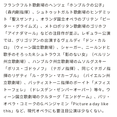
フランクフルト歌劇場のヘンツェ「ホンブルクの公子」
（森内剛指揮）、シュトゥットガルト歌劇場のヒンデミッ
ト「聖スザンナ」、オランダ国立オペラのブリテン「ピー
ター・グライムズ」、メトロポリタン歌劇場のゴリホフ
「アイナダマール」などの注目作が並ぶ。レギュラー公演
では、グリゴリアンの出演するヴェルディ「ドン・カル
ロ」（ウィーン国立歌劇場）、シャーガー、ニールンドと
歌手のそろったR.シュトラウス「影のない女」（ベルリン
州立歌劇場）、ハンブルク州立歌劇場のムソルグスキー
「ボリス・ゴドゥノフ」（ナガノ指揮）、同じくナガノ指
揮のリゲティ「ル・グラン・マカーブル」（バイエルン州
立歌劇場）、バッティストーニ指揮のボーイト「メフィス
トーフェレ」（ドレスデン・ゼンパーオーパー）等々。ウ
ィーン国立歌劇場のクルターグ「エンドゲーム」、パリ・
オペラ・コミークのG.ベンジャミン「Picture a day like
this」など、現代オペラにも要注目公演は少なくない。