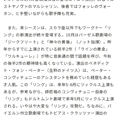
ストヤノヴァのマルシャリン、後者ではフォッレのヴォー
タン、と手堅いながらも歌手陣も充実。
また、来シーズンは、スカラ座以外でもワーグナー「リ
ング」の新演出が続々登場する。10月はバーゼル歌劇場の
「ジークフリート」と「神々の黄昏」（ノット指揮）。昨
年からすでに上演されている前半2作（「ラインの黄金」
「ワルキューレ」）が特に音楽通の間で話題を呼び、今秋
の後半2作の期待値も高くなっている。演出のベネディク
ト・フォン・ペーター（生粋のドイツ人）は、ペーター・
コンヴィチュニーのアシスタントを務めていた経歴もある
才人肌。この「リング」は、来年5-6月にツィクルス上演も
あるが、参考ながら、師匠格のコンヴィチュニー自身の
「リング」もドルトムント劇場で来年5月にツィクルス上演
される。いやはや大変な「リング」攻勢だ。ちなみに、バ
イエルン州立歌劇場でもトビアス・クラッツァー演出の