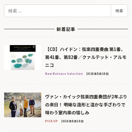
検
検索
索
新着記事
【CD】ハイドン：弦楽四重奏曲 第1番、
第41番、第82番／クァルテット・アルモ
ニコ
New Release Selection
2026年8月10日
ヴァン・カイック弦楽四重奏団が2年ぶり
の来日！ 明晰な造形と温かな手ざわりで
味わう室内楽の愉しみ
PICK UP
2026年8月10日