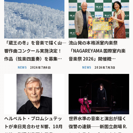
「蔵王の冬」を音楽で描く――山
流山発の本格派室内楽祭
響作曲コンクール実施決定！
「NAGAREYAMA 国際室内楽
作品（弦楽四重奏）を募集…
音楽祭 2026」開催概…
NEWS
2026年7月6日
NEWS
2026年7月3日
ヘルベルト・ブロムシュテッ
世界水準の音楽と演出が描く
トが来日見合わせ N響、10月
復讐の連鎖──新国立劇場 R.