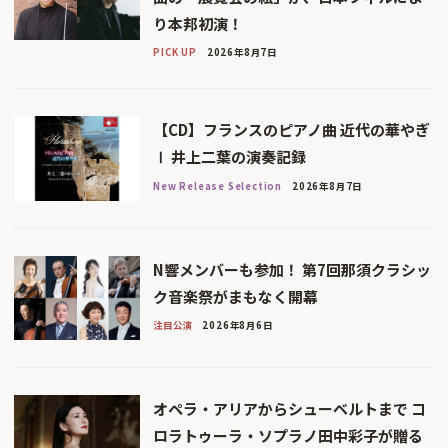
り本邦初演！
PICK UP
2026年8月7日
【CD】フランスのピアノ曲 近代の華やぎ
Ⅰ 井上二葉の演奏記録
New Release Selection
2026年8月7日
N響メンバーも参加！ 第7回那須クラシッ
ク音楽祭がまもなく開幕
注目公演
2026年8月6日
オペラ・アリアからシューベルトまで コ
ロラトゥーラ・ソプラノ田中彩子が贈る