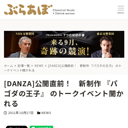
MENU
ホーム
記事一覧
NEWS
[DANZA]公開直前！ 新制作 『パゴダの王子』 のト
ークイベント開かれる
[DANZA]公開直前！ 新制作 『パ
ゴダの王子』 のトークイベント開か
れる
投稿日
カテゴリー
2011年10月17日
NEWS