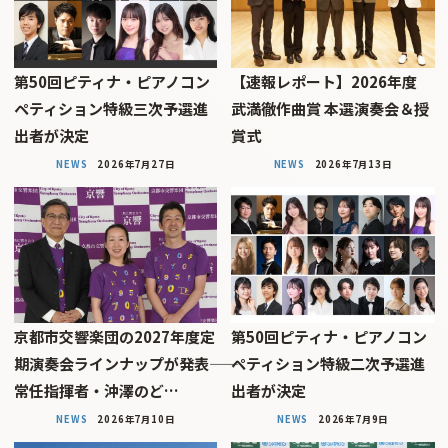
第50回ピティナ・ピアノコン
【速報レポート】2026年度
ペティション特級三次予選進
武満徹作曲賞 本選演奏会＆授
出者が決定
賞式
NEWS
2026年7月27日
NEWS
2026年7月13日
京都市交響楽団の2027年度定
第50回ピティナ・ピアノコン
期演奏会ラインナップが発表――
ペティション特級二次予選進
常任指揮者・沖澤のど…
出者が決定
NEWS
2026年7月10日
NEWS
2026年7月9日