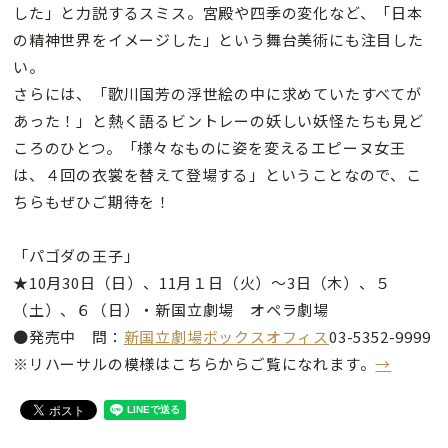
した」と力説するスミス。宮殿や四季の変化など、「日本
の精神世界をイメージした」という舞台美術にも注目した
い。
さらには、「歌川国芳の浮世絵の中に求めていたすべてが
あった！」と熱く語るビントレーの妖しい妖怪たちも見ど
ころのひとつ。「様々なものに姿を変えるエピーヌ女王
は、４回の衣裳を替えて登場する」ということなので、こ
ちらもぜひご期待を！
「パゴダの王子」
★10月30日（日）、11月１日（火）〜3日（木）、５
（土）、６（日）・新国立劇場 オペラ劇場
●発売中 問：
新国立劇場ボックスオフィス
03-5352-9999
※リハーサルの模様はこちらからご覧になれます。
→