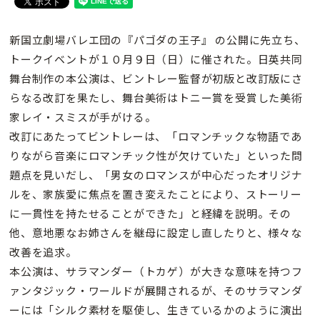
新国立劇場バレエ団の『パゴダの王子』 の公開に先立ち、
トークイベントが１０月９日（日）に催された。日英共同
舞台制作の本公演は、ビントレー監督が初版と改訂版にさ
らなる改訂を果たし、舞台美術はトニー賞を受賞した美術
家レイ・スミスが手がける。
改訂にあたってビントレーは、「ロマンチックな物語であ
りながら音楽にロマンチック性が欠けていた」といった問
題点を見いだし、「男女のロマンスが中心だったオリジナ
ルを、家族愛に焦点を置き変えたことにより、ストーリー
に一貫性を持たせることができた」と経緯を説明。その
他、意地悪なお姉さんを継母に設定し直したりと、様々な
改善を追求。
本公演は、サラマンダー（トカゲ）が大きな意味を持つフ
ァンタジック・ワールドが展開されるが、そのサラマンダ
ーには「シルク素材を駆使し、生きているかのように演出