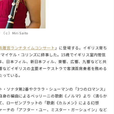
（ｃ）Miri Saito
浜離宮ランチタイムコンサート
」に登場する。イギリス育ち
でマイケル・コリンズに師事した。15歳でイギリス室内管弦
は、日本フィル、新日本フィル、東響、広響、九響などと共
C響などイギリスの主要オーケストラで客演首席奏者を務める
たっている。
・ソナタ第2番やクララ・シューマンの「3つのロマンス」
自身の編曲によるベッリーニの歌劇《ノルマ》より〈清らか
て、ローゼンブラットの「歌劇《カルメン》による幻想
ァーチの「アフター・ユー、ミスター・ガーシュイン」など