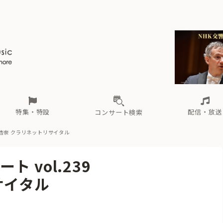
ール
（毎月更新）
東
電子版（無料・月刊）
トピックス
関西
フェスタサマーミューザKAWASAKI 2026
北海道・東北
注目公演
配布場所
インタビュー
中部
定期購読
中国・四国
CD新譜
N響＆東響 《7つ
九州・沖縄
書籍近刊
ロが推す！間違いないオーケストラコンサート
過去の特集
の先と
ブ配信スケジュール
さ
オーケストラの楽屋から
た
な
有料ライブ配信スケジュール
は
ま
や
海の向こうの音楽家
ら
わ
Aからの
載
特集・特設
配信・放送
コンサート検索
杏奈 クラリネットリサイタル
ール
（毎月更新）
東
電子版（無料・月刊）
トピックス
関西
フェスタサマーミューザKAWASAKI 2026
北海道・東北
注目公演
配布場所
インタビュー
中部
定期購読
中国・四国
CD新譜
N響＆東響 《7つ
九州・沖縄
書籍近刊
 vol.239
ロが推す！間違いないオーケストラコンサート
過去の特集
の先と
ブ配信スケジュール
さ
オーケストラの楽屋から
た
な
有料ライブ配信スケジュール
は
ま
や
海の向こうの音楽家
ら
わ
Aからの
サイタル
載