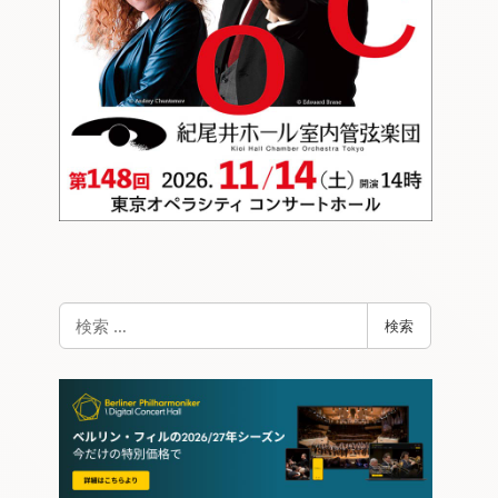
検
検索
索