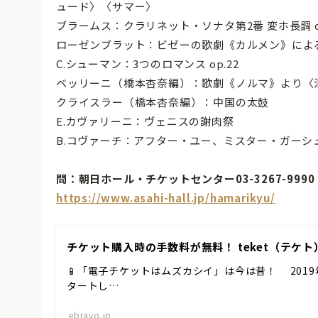
ュード〉〈サマー〉
ブラームス：クラリネット・ソナタ第2番 変ホ長調 op.
ローゼンブラット：ビゼーの歌劇《カルメン》によ
C.シューマン：3つのロマンス op.22
ベッリーニ（橋本杏奈編）：歌劇《ノルマ》より〈
クライスラー（橋本杏奈編）：中国の太鼓
E.カヴァリーニ：ヴェニスの謝肉祭
B.コヴァーチ：アフター・ユー、ミスター・ガーシ
問：朝日ホール・チケットセンター03-3267-9990
https://www.asahi-hall.jp/hamarikyu/
チケット購入時の手数料が無料！ teket（テケト
📱「電子チケットはムズカシイ」は今は昔！ 201
タートし…
ebravo.jp