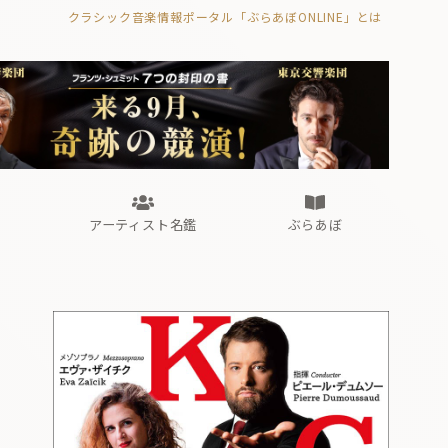
クラシック音楽情報ポータル「ぶらあぼONLINE」とは
の封印の書》
海外公演
FROM編集部
眺望
ぶらあぼブラス！
フォルテピアノ・オデッセイ
アーティスト名鑑
ぶらあぼ
の封印の書》
海外公演
FROM編集部
眺望
ぶらあぼブラス！
フォルテピアノ・オデッセイ