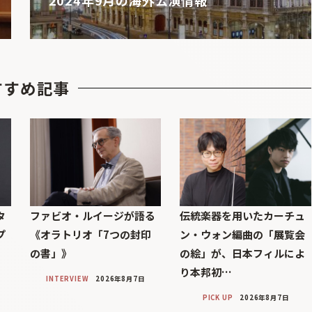
すすめ記事
タ
ファビオ・ルイージが語る
伝統楽器を用いたカーチュ
プ
《オラトリオ「7つの封印
ン・ウォン編曲の「展覧会
の書」》
の絵」が、日本フィルによ
り本邦初…
INTERVIEW
2026年8月7日
PICK UP
2026年8月7日