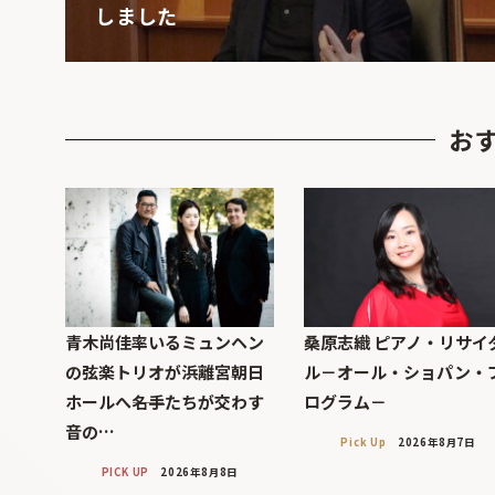
しました
お
青木尚佳率いるミュンヘン
桑原志織 ピアノ・リサイ
の弦楽トリオが浜離宮朝日
ル－オール・ショパン・
ホールへ――名手たちが交わす
ログラム－
音の…
Pick Up
2026年8月7日
PICK UP
2026年8月8日