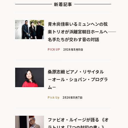
新着記事
青木尚佳率いるミュンヘンの弦
楽トリオが浜離宮朝日ホールへ――
名手たちが交わす音の対話
PICK UP
2026年8月8日
桑原志織 ピアノ・リサイタル
－オール・ショパン・プログラ
ム－
Pick Up
2026年8月7日
ファビオ・ルイージが語る 《オ
ラトリオ「7つの封印の書」》