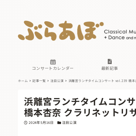
ニュース
ヤマハホ
番組一覧
東京・関
ぶらあぼ
現場のプ
古楽とそ
無料ライ
あ
か
過去の連
コンサートカレンダー
最新記事
ホーム
記事一覧
注目公演
浜離宮ランチタイムコンサート vol.239
橋本
ニュース
ヤマハホ
番組一覧
東京・関
ぶらあぼ
浜離宮ランチタイムコンサート
現場のプ
古楽とそ
無料ライ
あ
か
橋本杏奈 クラリネットリ
過去の連
投稿日
カテゴリー
2024年5月16日
注目公演