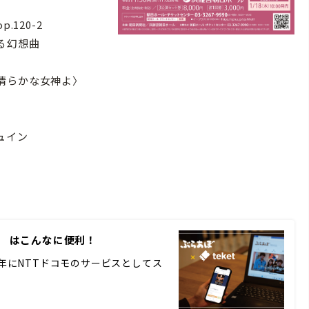
120-2
る幻想曲
清らかな女神よ〉
ュイン
） はこんなに便利！
9年にNTTドコモのサービスとしてス