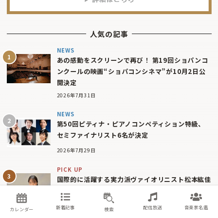
人気の記事
NEWS
あの感動をスクリーンで再び！ 第19回ショパンコ
ンクールの映画“ショパコンシネマ”が10月2日公
開決定
2026年7月31日
NEWS
第50回ピティナ・ピアノコンペティション特級、
セミファイナリスト6名が決定
2026年7月29日
PICK UP
国際的に活躍する実力派ヴァイオリニスト松本紘佳
が奏でる極上の響き
2026年8月2日
新着記事
配信放送
音楽家名鑑
カレンダー
検索