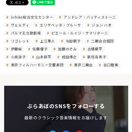
iichiko総合文化センター
アンドレア・バッティストーニ
ヴェルディ
エリザベッタ・ブルーサ
ジョン ハオ
パルマ王立歌劇場
ピエール・ルイジ・サマリターニ
リゴレット
上江隼人
与田朝子
二期会合唱団
伊藤純
佐藤優子
加藤のぞみ
古橋郷平
小泉詠子
山本耕平
成田博之
新垣有希子
東京フィルハーモニー交響楽団
東京二期会
谷口睦美
ぶらあぼのSNSをフォローする
最新のクラシック音楽情報をお届けします