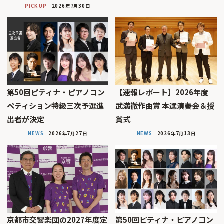
PICK UP
2026年7月30日
第50回ピティナ・ピアノコン
【速報レポート】2026年度
ペティション特級三次予選進
武満徹作曲賞 本選演奏会＆授
出者が決定
賞式
NEWS
2026年7月27日
NEWS
2026年7月13日
京都市交響楽団の2027年度定
第50回ピティナ・ピアノコン