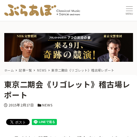
MENU
ホーム
記事一覧
NEWS
東京二期会《リゴレット》稽古場レポート
東京二期会《リゴレット》稽古場レ
ポート
投稿日
カテゴリー
2015年2月17日
NEWS