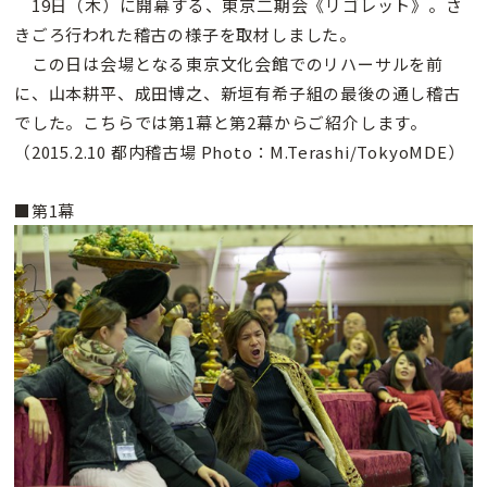
19日（木）に開幕する、東京二期会《リゴレット》。さ
きごろ行われた稽古の様子を取材しました。
この日は会場となる東京文化会館でのリハーサルを前
に、山本耕平、成田博之、新垣有希子組の最後の通し稽古
でした。こちらでは第1幕と第2幕からご紹介します。
（2015.2.10 都内稽古場 Photo：M.Terashi/TokyoMDE）
■第1幕