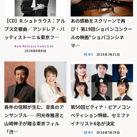
【CD】R.シュトラウス：アル
あの感動をスクリーンで再
プス交響曲／ アンドレア・バ
び！ 第19回ショパンコンクー
ッティストーニ＆東京フ…
ルの映画“ショパコンシネ
マ…
New Release Selection
2026年8月6日
NEWS
2026年7月31日
長年の信頼が生む、音楽のア
第50回ピティナ・ピアノコン
ンサンブル──円光寺雅彦と
ペティション特級、セミファ
山崎伸子が贈る東京フィル
イナリスト6名が決定
「渋…
NEWS
2026年7月29日