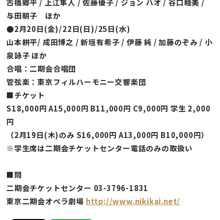
古橋郷平 / 上江隼人 / 佐藤優子 / ジョン ハオ / 谷口睦美 /
与田朝子 ほか
●2月20日(金)/22日(日)/25日(水)
山本耕平/ 成田博之 / 新垣有希子 / 伊藤 純 / 加藤のぞみ / 小
泉詠子 ほか
合唱：二期会合唱団
管弦楽：東京フィルハーモニー交響楽団
■チケット
S18,000円 A15,000円 B11,000円 C9,000円 学生 2,000
円
（2月19日(木)のみ S16,000円 A13,000円 B10,000円）
※学生席は二期会チケットセンター電話のみの取扱い
■問
二期会チケットセンター 03-3796-1831
東京二期会オペラ劇場
http://www.nikikai.net/