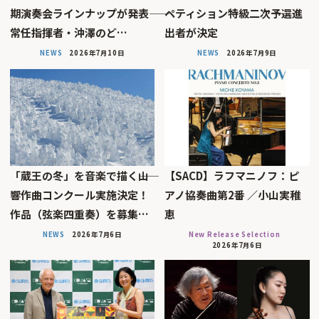
期演奏会ラインナップが発表――
ペティション特級二次予選進
常任指揮者・沖澤のど…
出者が決定
NEWS
2026年7月10日
NEWS
2026年7月9日
「蔵王の冬」を音楽で描く――山
【SACD】ラフマニノフ：ピ
響作曲コンクール実施決定！
アノ協奏曲第2番 ／小山実稚
作品（弦楽四重奏）を募集…
恵
NEWS
2026年7月6日
New Release Selection
2026年7月6日