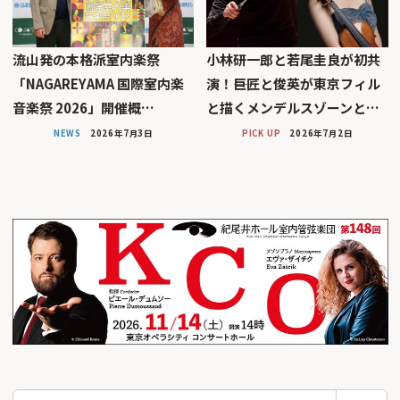
流山発の本格派室内楽祭
小林研一郎と若尾圭良が初共
「NAGAREYAMA 国際室内楽
演！――巨匠と俊英が東京フィル
音楽祭 2026」開催概…
と描くメンデルスゾーンと…
NEWS
2026年7月3日
PICK UP
2026年7月2日
検