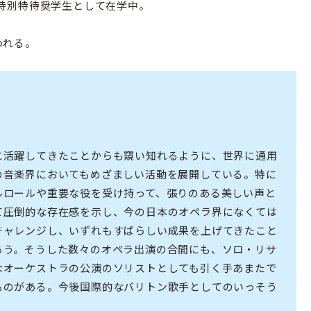
特別特待奨学生として在学中。
われる。
に活躍してきたことからも窺い知れるように、世界に通用
の音楽界においてもめざましい活動を展開している。特に
ルロールや重要な役を受け持って、張りのある美しい声と
て圧倒的な存在感を示し、今の日本のオペラ界になくては
チャレンジし、いずれもすばらしい成果を上げてきたこと
ろう。そうした数々のオペラ出演の合間にも、ソロ・リサ
なオーケストラの公演のソリストとしても引く手あまたで
ものがある。今後国際的なバリトン歌手としてのいっそう