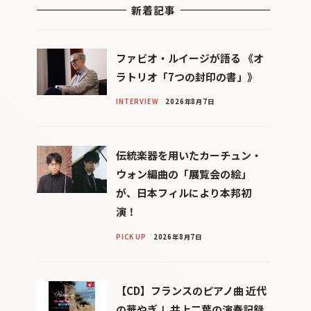
新着記事
ファビオ・ルイージが語る 《オ
ラトリオ「7つの封印の書」》
INTERVIEW
2026年8月7日
伝統楽器を用いたカーチュン・
ウォン編曲の「展覧会の絵」
が、日本フィルにより本邦初
演！
PICK UP
2026年8月7日
【CD】フランスのピアノ曲 近代
の華やぎⅠ 井上二葉の演奏記録