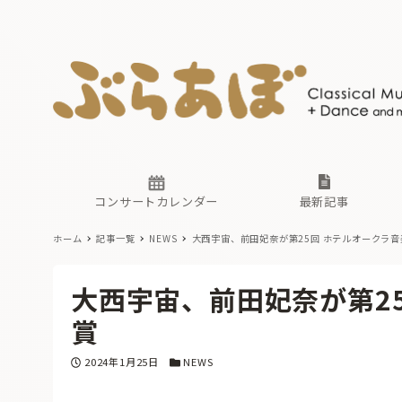
ニュース
ヤマハホ
番組一覧
東京・関
ぶらあぼ
現場のプ
古楽とそ
無料ライ
あ
か
過去の連
コンサートカレンダー
最新記事
ホーム
記事一覧
NEWS
大西宇宙、前田妃奈が第25回 ホテルオークラ
ニュース
ヤマハホ
番組一覧
東京・関
ぶらあぼ
大西宇宙、前田妃奈が第2
現場のプ
古楽とそ
無料ライ
あ
か
賞
過去の連
投稿日
カテゴリー
2024年1月25日
NEWS