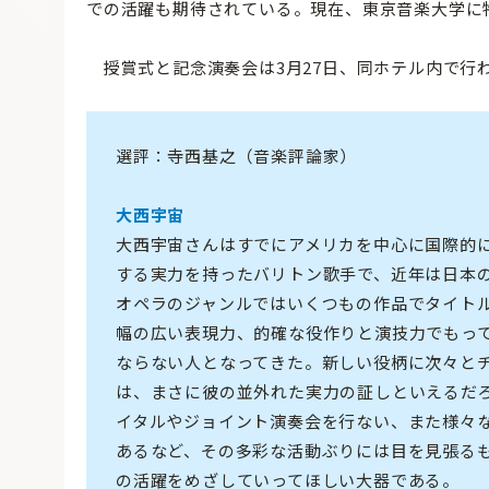
での活躍も期待されている。現在、東京音楽大学に
授賞式と記念演奏会は3月27日、同ホテル内で行
選評：寺西基之（音楽評論家）
大西宇宙
大西宇宙さんはすでにアメリカを中心に国際的
する実力を持ったバリトン歌手で、近年は日本
オペラのジャンルではいくつもの作品でタイト
幅の広い表現力、的確な役作りと演技力でもっ
ならない人となってきた。新しい役柄に次々と
は、まさに彼の並外れた実力の証しといえるだ
イタルやジョイント演奏会を行ない、また様々
あるなど、その多彩な活動ぶりには目を見張る
の活躍をめざしていってほしい大器である。