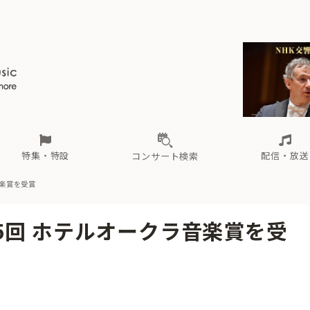
ール
（毎月更新）
東
電子版（無料・月刊）
トピックス
関西
フェスタサマーミューザKAWASAKI 2026
北海道・東北
注目公演
配布場所
インタビュー
中部
定期購読
中国・四国
CD新譜
N響＆東響 《7つ
九州・沖縄
書籍近刊
ロが推す！間違いないオーケストラコンサート
過去の特集
の先と
ブ配信スケジュール
さ
オーケストラの楽屋から
た
な
有料ライブ配信スケジュール
は
ま
や
海の向こうの音楽家
ら
わ
Aからの
載
特集・特設
配信・放送
コンサート検索
音楽賞を受賞
ール
（毎月更新）
東
電子版（無料・月刊）
トピックス
関西
フェスタサマーミューザKAWASAKI 2026
北海道・東北
注目公演
配布場所
インタビュー
中部
定期購読
中国・四国
CD新譜
N響＆東響 《7つ
九州・沖縄
書籍近刊
5回 ホテルオークラ音楽賞を受
ロが推す！間違いないオーケストラコンサート
過去の特集
の先と
ブ配信スケジュール
さ
オーケストラの楽屋から
た
な
有料ライブ配信スケジュール
は
ま
や
海の向こうの音楽家
ら
わ
Aからの
載