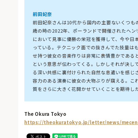
前田妃奈
前田妃奈さんは10代から国内の主要ないくつも
歳の時の2022年、ポーランドで開催されたヘ
において見事に優勝の栄冠を獲得して、今や日
っている。テクニック面での抜きんでた技量は
せ持つ彼女の音楽作りは非常に表情豊かである
という意思が伝わってくる。しかしそれが決し
る深い共感に裏付けられた自然な息遣いを感じ
容力のある演奏に彼女の大物ぶりが窺える。こ
質をさらに大きく花開かせていくことを期待し
The Okura Tokyo
https://theokuratokyo.jp/letter/news/mecen