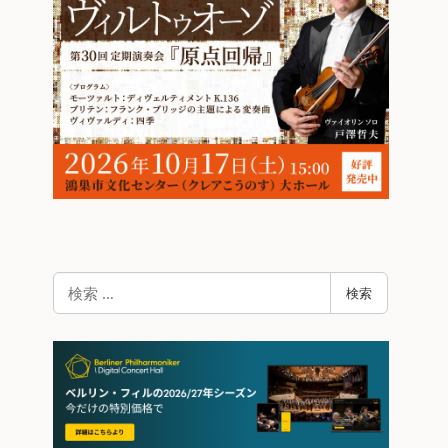
検
検索
索