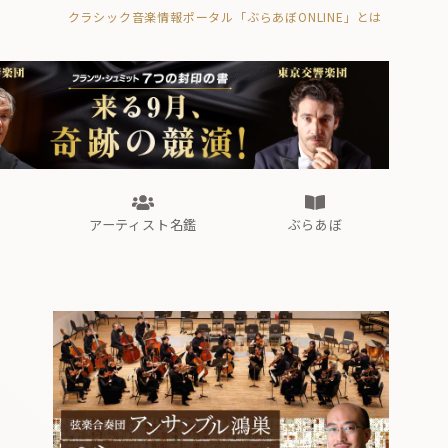
クラシック音楽情報ポータル「ぶらあぼONLINE」とは
の封印の書》
海外公演
FROM編集部
眺望
ぶらあぼブラス！
フォルテピアノ・オデッセイ
アーティスト名鑑
ぶらあぼ
の封印の書》
海外公演
FROM編集部
眺望
ぶらあぼブラス！
フォルテピアノ・オデッセイ