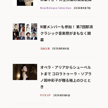
New Release Selection
2026年8月7日
N響メンバーも参加！ 第7回那須
クラシック音楽祭がまもなく開
幕
注目公演
2026年8月6日
オペラ・アリアからシューベル
トまで コロラトゥーラ・ソプラ
ノ田中彩子が贈る極上のひとと
き
PICK UP
2026年8月6日