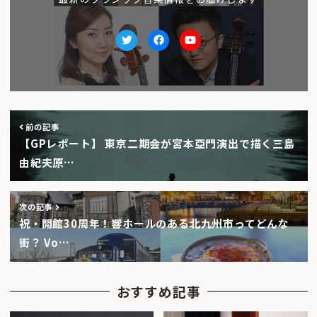
Twitter
facebook
Youtube
前の記事
【GPレポート】 東京二期会が宮本亞門演出で描く三島
由紀夫原…
次の記事
祝・開館30周年！響ホールのある北九州市ってどんな
街？ Vo…
おすすめ記事