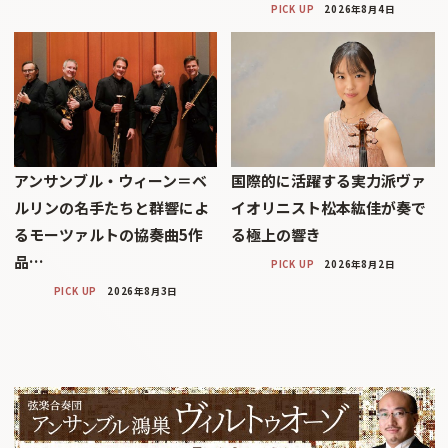
PICK UP
2026年8月4日
アンサンブル・ウィーン＝ベ
国際的に活躍する実力派ヴァ
ルリンの名手たちと群響によ
イオリニスト松本紘佳が奏で
るモーツァルトの協奏曲5作
る極上の響き
品…
PICK UP
2026年8月2日
PICK UP
2026年8月3日