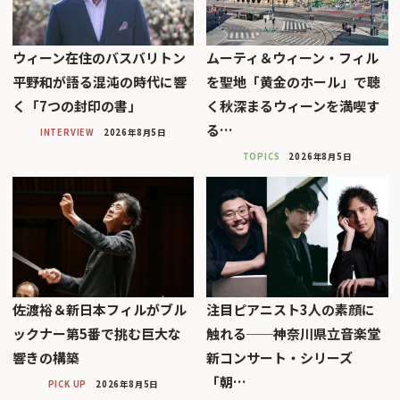
ウィーン在住のバスバリトン
ムーティ＆ウィーン・フィル
平野和が語る混沌の時代に響
を聖地「黄金のホール」で聴
く「7つの封印の書」
く秋深まるウィーンを満喫す
る…
INTERVIEW
2026年8月5日
TOPICS
2026年8月5日
佐渡裕＆新日本フィルがブル
注目ピアニスト3人の素顔に
ックナー第5番で挑む巨大な
触れる──神奈川県立音楽堂
響きの構築
新コンサート・シリーズ
「朝…
PICK UP
2026年8月5日