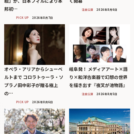
絵」が、日本フィルにより本
く開幕
邦初…
注目公演
2026年8月6日
PICK UP
2026年8月7日
オペラ・アリアからシューベ
岐阜発！ メディアアート×語
ルトまで コロラトゥーラ・ソ
り×和洋古楽器で幻想の世界
プラノ田中彩子が贈る極上
を描き出す『夜叉が池物語』
の…
注目公演
2026年8月5日
PICK UP
2026年8月6日