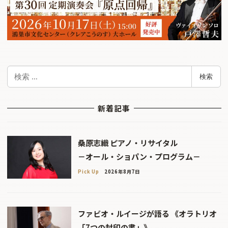
検
検索
索
新着記事
桑原志織 ピアノ・リサイタル
－オール・ショパン・プログラム－
Pick Up
2026年8月7日
ファビオ・ルイージが語る 《オラトリオ
「7つの封印の書」》