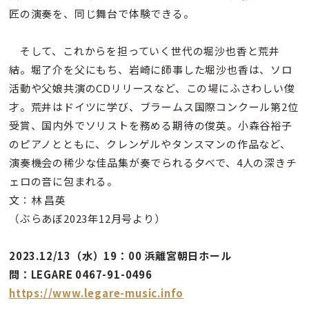
匠の演奏を、同じ舞台で体験できる。
そして、これからを担っていく世代の堀沙也香と荒井
結。堀了介を父にもち、岩崎に師事した堀沙也香は、ソロ
活動や父娘共演のCDリリースなど、この場にふさわしい俊
才。荒井はドイツに学び、ブラームス国際コンクール第2位
受賞、国内外でソリストを務める期待の俊英。小森谷裕子
のピアノとともに、クレンゲルやタンスマンの作品など、
演奏機会の稀少な佳品集が奏でられる夕べで、4人の深きチ
ェロの音に包まれる。
文：林 昌英
（ぶらあぼ2023年12月号より）
2023.12/13（水）19：00 浜離宮朝日ホール
問：LEGARE 0467-91-0496
https://www.legare-music.info