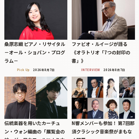
桑原志織 ピアノ・リサイタル
ファビオ・ルイージが語る
－オール・ショパン・プログ
《オラトリオ「7つの封印の
ラム－
書」》
Pick Up
2026年8月7日
INTERVIEW
2026年8月7日
伝統楽器を用いたカーチュ
N響メンバーも参加！ 第7回那
ン・ウォン編曲の「展覧会の
須クラシック音楽祭がまもな