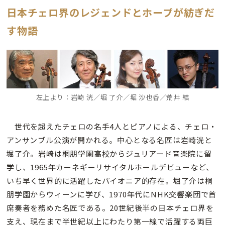
日本チェロ界のレジェンドとホープが紡ぎだ
す物語
左上より：岩崎 洸／堀 了介／堀 沙也香／荒井 結
世代を超えたチェロの名手4人とピアノによる、チェロ・
アンサンブル公演が開かれる。中心となる名匠は岩崎洸と
堀了介。岩崎は桐朋学園高校からジュリアード音楽院に留
学し、1965年カーネギーリサイタルホールデビューなど、
いち早く世界的に活躍したパイオニア的存在。堀了介は桐
朋学園からウィーンに学び、1970年代にNHK交響楽団で首
席奏者を務めた名匠である。20世紀後半の日本チェロ界を
支え、現在まで半世紀以上にわたり第一線で活躍する両巨