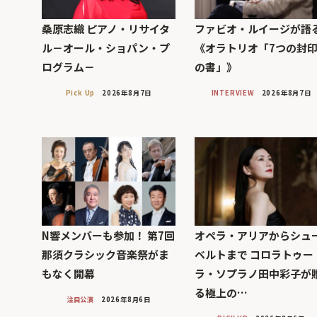
桑原志織 ピアノ・リサイタ
ファビオ・ルイージが語
ル－オール・ショパン・プ
《オラトリオ「7つの封
ログラム－
の書」》
Pick Up
2026年8月7日
INTERVIEW
2026年8月7日
N響メンバーも参加！ 第7回
オペラ・アリアからシュ
那須クラシック音楽祭がま
ベルトまで コロラトゥー
もなく開幕
ラ・ソプラノ田中彩子が
る極上の…
注目公演
2026年8月6日