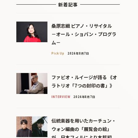
新着記事
桑原志織 ピアノ・リサイタル
－オール・ショパン・プログラ
ム－
Pick Up
2026年8月7日
ファビオ・ルイージが語る 《オ
ラトリオ「7つの封印の書」》
INTERVIEW
2026年8月7日
伝統楽器を用いたカーチュン・
ウォン編曲の「展覧会の絵」
が、日本フィルにより本邦初