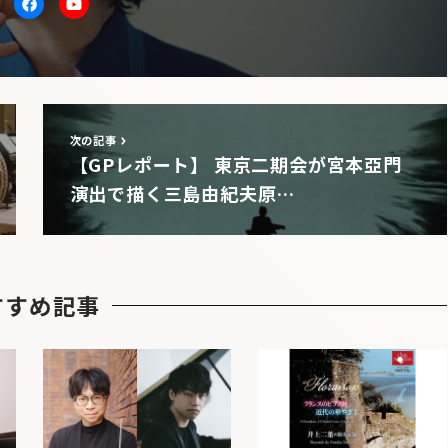
itter
facebook
Youtube
次の記事
【GPレポート】 東京二期会が宮本亞門
演出で描く三島由紀夫原…
すすめ記事