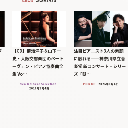
注目公演
2026年8月5日
ブ
【CD】菊池洋子＆山下一
注目ピアニスト3人の素顔
巨
史・大阪交響楽団のベート
に触れる──神奈川県立音
ーヴェン・ピアノ協奏曲全
楽堂 新コンサート・シリー
集 Vo…
ズ「朝…
New Release Selection
PICK UP
2026年8月4日
2026年8月4日