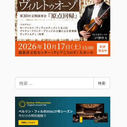
検
検索
索