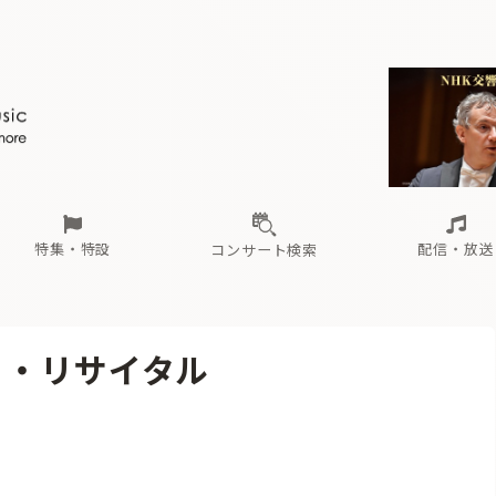
ール
（毎月更新）
東
電子版（無料・月刊）
トピックス
関西
フェスタサマーミューザKAWASAKI 2026
北海道・東北
注目公演
配布場所
インタビュー
中部
定期購読
中国・四国
CD新譜
N響＆東響 《7つ
九州・沖縄
書籍近刊
ロが推す！間違いないオーケストラコンサート
過去の特集
の先と
ブ配信スケジュール
さ
オーケストラの楽屋から
た
な
有料ライブ配信スケジュール
は
ま
や
海の向こうの音楽家
ら
わ
Aからの
載
特集・特設
配信・放送
コンサート検索
ール
（毎月更新）
東
電子版（無料・月刊）
トピックス
関西
フェスタサマーミューザKAWASAKI 2026
北海道・東北
注目公演
配布場所
インタビュー
中部
定期購読
中国・四国
CD新譜
N響＆東響 《7つ
九州・沖縄
書籍近刊
ノ・リサイタル
ロが推す！間違いないオーケストラコンサート
過去の特集
の先と
ブ配信スケジュール
さ
オーケストラの楽屋から
た
な
有料ライブ配信スケジュール
は
ま
や
海の向こうの音楽家
ら
わ
Aからの
載