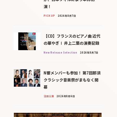
演！
PICK UP
2026年8月7日
【CD】フランスのピアノ曲 近代
の華やぎⅠ 井上二葉の演奏記録
New Release Selection
2026年8月7日
N響メンバーも参加！ 第7回那須
クラシック音楽祭がまもなく開
幕
注目公演
2026年8月6日