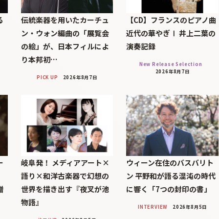
る
伝統楽器を用いたカーチュ
【CD】フランスのピアノ曲
印
ン・ウォン編曲の「展覧会
近代の華やぎⅠ 井上二葉の
の絵」が、日本フィルによ
演奏記録
り本邦初…
New Release Selection
2026年8月7日
PICK UP
2026年8月7日
ー
岐阜発！ メディアアート×
ウィーン在住のバスバリト
語り×和洋古楽器で幻想の
ン 平野和が語る混沌の時代
贈
世界を描き出す『夜叉が池
に響く「7つの封印の書」
物語』
INTERVIEW
2026年8月5日