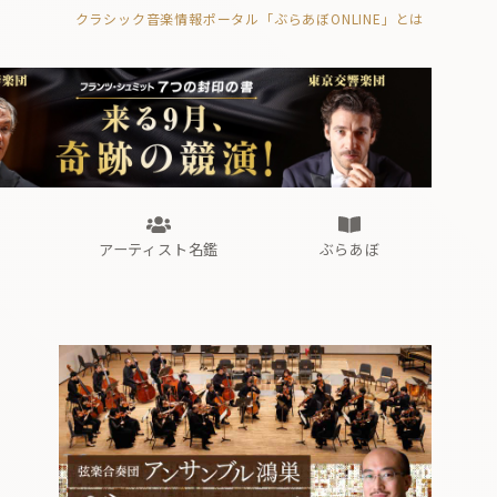
クラシック音楽情報ポータル「ぶらあぼONLINE」とは
の封印の書》
海外公演
FROM編集部
眺望
ぶらあぼブラス！
フォルテピアノ・オデッセイ
アーティスト名鑑
ぶらあぼ
の封印の書》
海外公演
FROM編集部
眺望
ぶらあぼブラス！
フォルテピアノ・オデッセイ