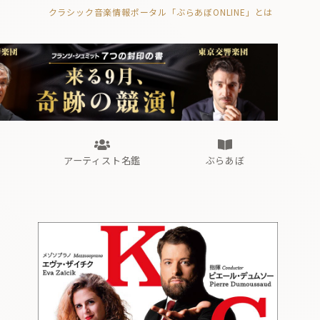
クラシック音楽情報ポータル「ぶらあぼONLINE」とは
の封印の書》
海外公演
FROM編集部
眺望
ぶらあぼブラス！
フォルテピアノ・オデッセイ
アーティスト名鑑
ぶらあぼ
の封印の書》
海外公演
FROM編集部
眺望
ぶらあぼブラス！
フォルテピアノ・オデッセイ