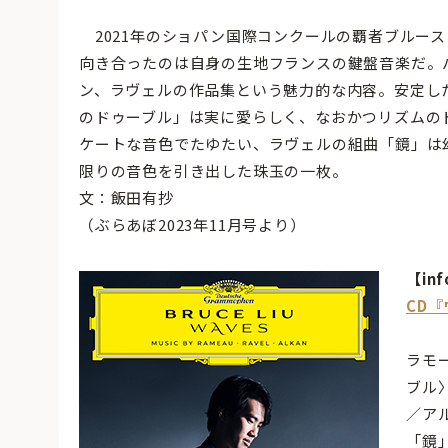
2021年のショパン国際コンクールの覇者ブルー
向き合ったのは自身の生地フランスの鍵盤音楽だ。
ン、ラヴェルの作品集という魅力的な内容。安定し
のドゥーブル」は実に愛らしく、なおかつリズムの
ケートな音色でたゆたい、ラヴェルの組曲「鏡」は
限りの音色を引き出した珠玉の一枚。
文：飯田有抄
（ぶらあぼ2023年11月号より）
【inf
CD
ラモ
ブル
／ア
「鏡」