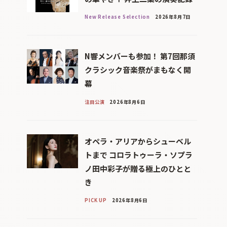
New Release Selection
2026年8月7日
N響メンバーも参加！ 第7回那須
クラシック音楽祭がまもなく開
幕
注目公演
2026年8月6日
オペラ・アリアからシューベル
トまで コロラトゥーラ・ソプラ
ノ田中彩子が贈る極上のひとと
き
PICK UP
2026年8月6日