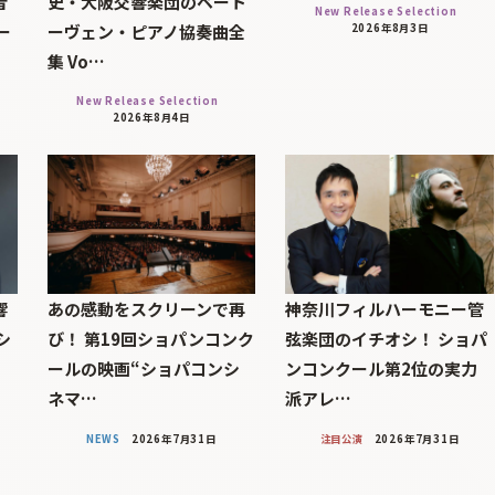
音
史・大阪交響楽団のベート
New Release Selection
ー
ーヴェン・ピアノ協奏曲全
2026年8月3日
集 Vo…
New Release Selection
2026年8月4日
響
あの感動をスクリーンで再
神奈川フィルハーモニー管
シ
び！ 第19回ショパンコンク
弦楽団のイチオシ！ ショパ
！
ールの映画“ショパコンシ
ンコンクール第2位の実力
ネマ…
派アレ…
NEWS
2026年7月31日
注目公演
2026年7月31日