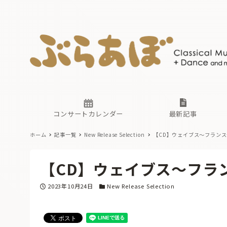
ニュース
ヤマハホ
番組一覧
東京・関
ぶらあぼ
現場のプ
古楽とそ
無料ライ
あ
か
過去の連
コンサートカレンダー
最新記事
ホーム
記事一覧
New Release Selection
【CD】ウェイブス〜フラン
ニュース
ヤマハホ
番組一覧
東京・関
ぶらあぼ
【CD】ウェイブス〜フラ
現場のプ
古楽とそ
無料ライ
あ
か
投稿日
カテゴリー
2023年10月24日
New Release Selection
過去の連