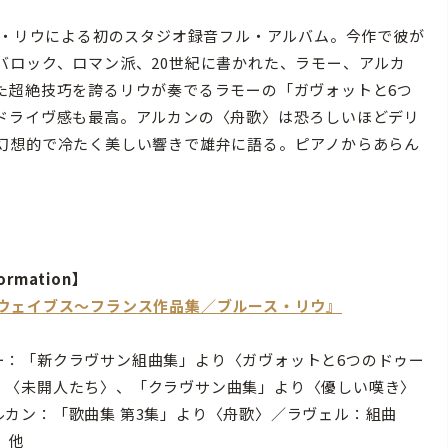
ス・リウによる初のスタジオ録音フル・アルバム。今作で彼が
バロック、ロマン派、20世紀に書かれた、ラモー、アルカ
た超絶技巧を誇るリウが奏でるラモーの「ガヴォットと6つ
ドライヴ感も最高。アルカンの〈舟歌〉は恐ろしいほどデリ
幻想的で冷たく美しい響きで雄弁に語る。ピアノからあらん
ormation】
『ウェイブス〜フランス作品集／ブルース・リウ』
ー：「新クラヴサン組曲集」より〈ガヴォットと6つのドゥー
〉〈未開人たち〉、「クラヴサン曲集」より〈優しい嘆き〉
ルカン：「歌曲集 第3集」より〈舟歌〉／ラヴェル：組曲
 他