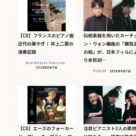
【CD】フランスのピアノ曲
伝統楽器を用いたカーチ
近代の華やぎⅠ 井上二葉の
ン・ウォン編曲の「展覧
演奏記録
の絵」が、日本フィルに
り本邦初…
New Release Selection
2026年8月7日
PICK UP
2026年8月7日
【CD】エースのフォーカー
注目ピアニスト3人の素