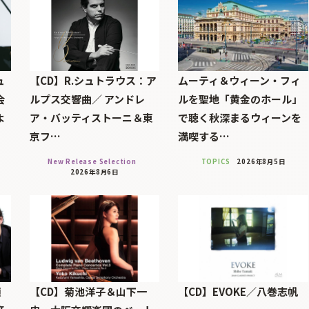
ュ
【CD】R.シュトラウス：ア
ムーティ＆ウィーン・フィ
会
ルプス交響曲／ アンドレ
ルを聖地「黄金のホール」
よ
ア・バッティストーニ＆東
で聴く秋深まるウィーンを
京フ…
満喫する…
New Release Selection
TOPICS
2026年8月5日
2026年8月6日
顔
【CD】菊池洋子＆山下一
【CD】EVOKE／八巻志帆