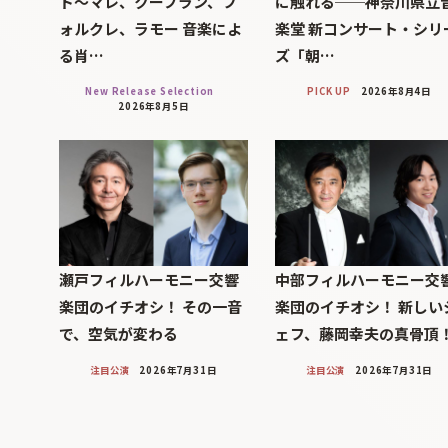
ド～マレ、クープラン、フ
に触れる──神奈川県立
ォルクレ、ラモー 音楽によ
楽堂 新コンサート・シリ
る肖…
ズ「朝…
New Release Selection
PICK UP
2026年8月4日
2026年8月5日
瀬戸フィルハーモニー交響
中部フィルハーモニー交
楽団のイチオシ！ その一音
楽団のイチオシ！ 新しい
で、空気が変わる
ェフ、藤岡幸夫の真骨頂
注目公演
2026年7月31日
注目公演
2026年7月31日