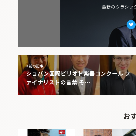
最新のクラシッ
Tw
前の記事
ショパン国際ピリオド楽器コンクール フ
ァイナリストの言葉 そ…
お