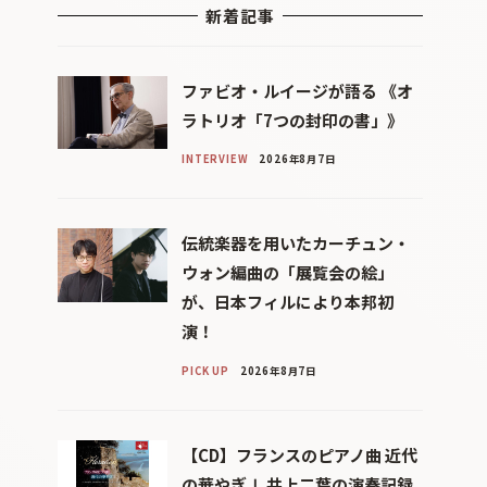
新着記事
ファビオ・ルイージが語る 《オ
ラトリオ「7つの封印の書」》
INTERVIEW
2026年8月7日
伝統楽器を用いたカーチュン・
ウォン編曲の「展覧会の絵」
が、日本フィルにより本邦初
演！
PICK UP
2026年8月7日
【CD】フランスのピアノ曲 近代
の華やぎⅠ 井上二葉の演奏記録