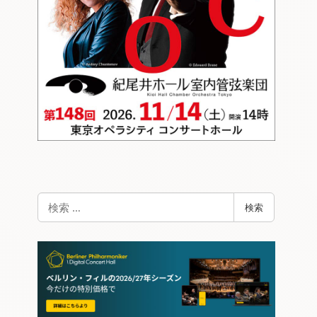
検
検索
索