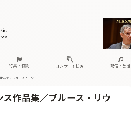
ール
（毎月更新）
東
電子版（無料・月刊）
トピックス
関西
フェスタサマーミューザKAWASAKI 2026
北海道・東北
注目公演
配布場所
インタビュー
中部
定期購読
中国・四国
CD新譜
N響＆東響 《7つ
九州・沖縄
書籍近刊
ロが推す！間違いないオーケストラコンサート
過去の特集
の先と
ブ配信スケジュール
さ
オーケストラの楽屋から
た
な
有料ライブ配信スケジュール
は
ま
や
海の向こうの音楽家
ら
わ
Aからの
載
特集・特設
配信・放送
コンサート検索
ス作品集／ブルース・リウ
ール
（毎月更新）
東
電子版（無料・月刊）
トピックス
関西
フェスタサマーミューザKAWASAKI 2026
北海道・東北
注目公演
配布場所
インタビュー
中部
定期購読
中国・四国
CD新譜
N響＆東響 《7つ
九州・沖縄
書籍近刊
ンス作品集／ブルース・リウ
ロが推す！間違いないオーケストラコンサート
過去の特集
の先と
ブ配信スケジュール
さ
オーケストラの楽屋から
た
な
有料ライブ配信スケジュール
は
ま
や
海の向こうの音楽家
ら
わ
Aからの
載