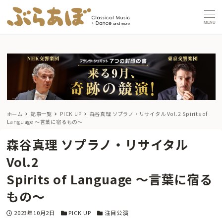
MENU
ホーム
記事一覧
PICK UP
森谷真理 ソプラノ・リサイタル Vol.2
Spirits of
Language ～言葉に宿るもの～
森谷真理 ソプラノ・リサイタル
Vol.2
Spirits of Language ～言葉に宿る
もの～
投稿日
カテゴリー
カテゴリー
2023年10月2日
PICK UP
注目公演