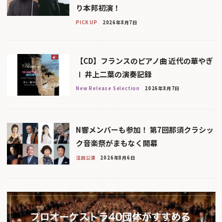
り本邦初演！
PICK UP
2026年8月7日
【CD】フランスのピアノ曲 近代の華やぎ
Ⅰ 井上二葉の演奏記録
New Release Selection
2026年8月7日
N響メンバーも参加！ 第7回那須クラシッ
ク音楽祭がまもなく開幕
注目公演
2026年8月6日