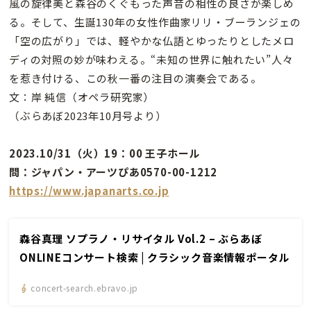
風の旋律美と森谷のくぐもった声音の相性の良さが楽しめ
る。そして、生誕130年の女性作曲家リリ・ブーランジェの
「空の広がり」では、軽やかな仏語とゆったりとしたメロ
ディの対照の妙が味わえる。“未知の世界に触れたい”人々
を惹き付ける、この秋一番の注目の演奏会である。
文：岸 純信（オペラ研究家）
（ぶらあぼ2023年10月号より）
2023.10/31（火）19：00 王子ホール
問：ジャパン・アーツぴあ0570-00-1212
https://www.japanarts.co.jp
森谷真理 ソプラノ・リサイタル Vol.2 – ぶらあぼ
ONLINEコンサート検索 | クラシック音楽情報ポータル
concert-search.ebravo.jp