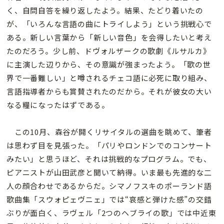
く、自問自答を繰り返したよう。結果、たどり着いたの
が、「いろんな言語の曲にトライしよう」という挑戦心で
ある。新しい言葉から「新しい音色」を会得したいと考え
たのだろう。少し前、ドヴォルザークの歌劇《ルサルカ》
に主演した辺りから、その意識が強まったよう。「歌の世
界で一番難しい」と噂されるチェコ語に必死に取り組み、
言語指導者からも賞賛されたのだから。それが彼女の大い
なる糧になったはずである。
この10月、森谷が開くリサイタルの選曲を眺めて、筆者
は思わず目を見張った。「パリやロンドンでのコンサート
みたい」と思うほど、それは挑戦的なプログラム。でも、
ピアニストが山田武彦と聞いて納得。いま最も先進的な二
人の顔合わせであるからだ。シマノフスキのポーランド語
歌曲集「スウォピェヴニェ」では“哀感と弾けた感”の交錯
ぶりが面白く、ラヴェル「2つのヘブライの歌」では中近東