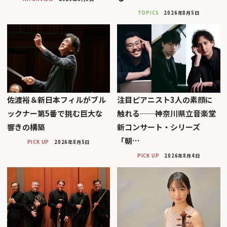
TOPICS
2026年8月5日
佐渡裕＆新日本フィルがブル
注目ピアニスト3人の素顔に
ックナー第5番で挑む巨大な
触れる──神奈川県立音楽堂
響きの構築
新コンサート・シリーズ
「朝…
PICK UP
2026年8月5日
PICK UP
2026年8月4日