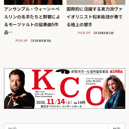
アンサンブル・ウィーン＝ベ
国際的に活躍する実力派ヴァ
ルリンの名手たちと群響によ
イオリニスト松本紘佳が奏で
るモーツァルトの協奏曲5作
る極上の響き
品…
PICK UP
2026年8月2日
PICK UP
2026年8月3日
検