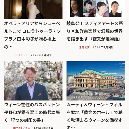
オペラ・アリアからシューベ
岐阜発！ メディアアート×語
ルトまで コロラトゥーラ・ソ
り×和洋古楽器で幻想の世界
プラノ田中彩子が贈る極上
を描き出す『夜叉が池物語』
の…
注目公演
2026年8月5日
PICK UP
2026年8月6日
ウィーン在住のバスバリトン
ムーティ＆ウィーン・フィル
平野和が語る混沌の時代に響
を聖地「黄金のホール」で聴
く「7つの封印の書」
く秋深まるウィーンを満喫す
る…
INTERVIEW
2026年8月5日