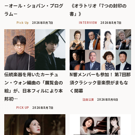
－オール・ショパン・プログ
《オラトリオ「7つの封印の
ラム－
書」》
Pick Up
2026年8月7日
INTERVIEW
2026年8月7日
伝統楽器を用いたカーチュ
N響メンバーも参加！ 第7回那
ン・ウォン編曲の「展覧会の
須クラシック音楽祭がまもな
絵」が、日本フィルにより本
く開幕
邦初…
注目公演
2026年8月6日
PICK UP
2026年8月7日