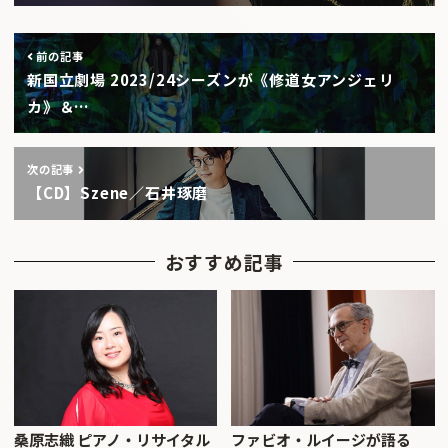
前の記事
新国立劇場 2023/24シーズンが《修道女アンジェリ
カ》＆…
次の記事
【CD】Szene／石井琢磨
おすすめ記事
桑原志織 ピアノ・リサイタル
ファビオ・ルイージが語る