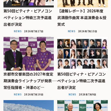
第50回ピティナ・ピアノコン
【速報レポート】2026年度
ペティション特級三次予選進
武満徹作曲賞 本選演奏会＆授
出者が決定
賞式
NEWS
2026年7月27日
NEWS
2026年7月13日
京都市交響楽団の2027年度定
第50回ピティナ・ピアノコン
期演奏会ラインナップが発表――
ペティション特級二次予選進
常任指揮者・沖澤のど…
出者が決定
NEWS
2026年7月10日
NEWS
2026年7月9日