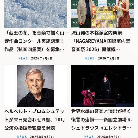
「蔵王の冬」を音楽で描く――山
流山発の本格派室内楽祭
響作曲コンクール実施決定！
「NAGAREYAMA 国際室内楽
作品（弦楽四重奏）を募集…
音楽祭 2026」開催概…
NEWS
2026年7月6日
NEWS
2026年7月3日
ヘルベルト・ブロムシュテッ
世界水準の音楽と演出が描く
トが来日見合わせ N響、10月
復讐の連鎖──新国立劇場 R.
公演の指揮者変更を発表
シュトラウス《エレクトラ…
NEWS
2026年6月30日
NEWS
2026年6月29日