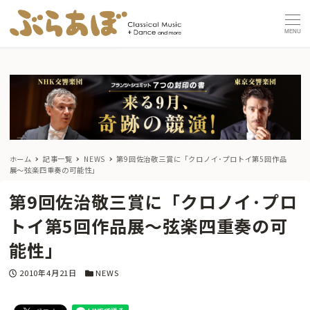
MENU
ホーム
記事一覧
NEWS
第9回佐治敬三賞に「クロノイ･プロトイ第5回作品
展〜弦楽四重奏の可能性」
第9回佐治敬三賞に「クロノイ･プロ
トイ第5回作品展〜弦楽四重奏の可
能性」
投稿日
カテゴリー
2010年4月21日
NEWS