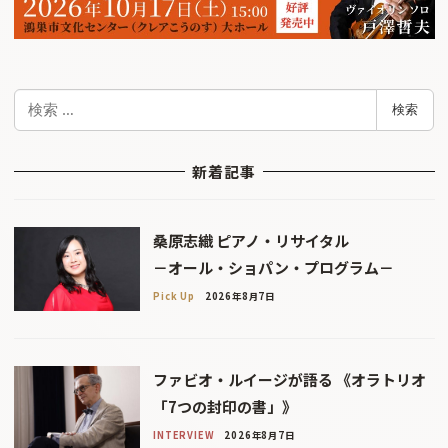
検
検索
索
新着記事
桑原志織 ピアノ・リサイタル
－オール・ショパン・プログラム－
Pick Up
2026年8月7日
ファビオ・ルイージが語る 《オラトリオ
「7つの封印の書」》
INTERVIEW
2026年8月7日