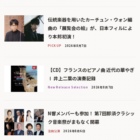
伝統楽器を用いたカーチュン・ウォン編
曲の「展覧会の絵」が、日本フィルによ
り本邦初演！
PICK UP
2026年8月7日
【CD】フランスのピアノ曲 近代の華やぎ
Ⅰ 井上二葉の演奏記録
New Release Selection
2026年8月7日
N響メンバーも参加！ 第7回那須クラシッ
ク音楽祭がまもなく開幕
注目公演
2026年8月6日