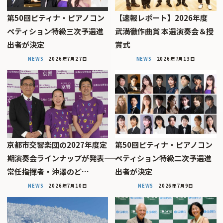
第50回ピティナ・ピアノコン
【速報レポート】2026年度
ペティション特級三次予選進
武満徹作曲賞 本選演奏会＆授
出者が決定
賞式
NEWS
2026年7月27日
NEWS
2026年7月13日
京都市交響楽団の2027年度定
第50回ピティナ・ピアノコン
期演奏会ラインナップが発表――
ペティション特級二次予選進
常任指揮者・沖澤のど…
出者が決定
NEWS
2026年7月10日
NEWS
2026年7月9日