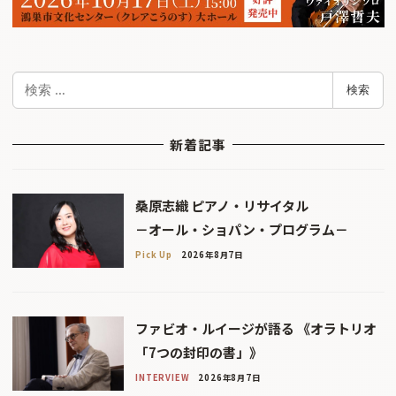
検
検索
索
新着記事
桑原志織 ピアノ・リサイタル
－オール・ショパン・プログラム－
Pick Up
2026年8月7日
ファビオ・ルイージが語る 《オラトリオ
「7つの封印の書」》
INTERVIEW
2026年8月7日