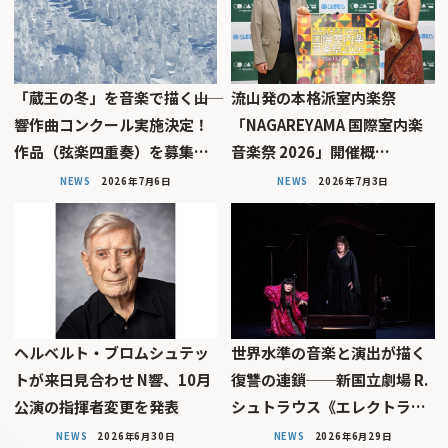
「蔵王の冬」を音楽で描く――山
流山発の本格派室内楽祭
響作曲コンクール実施決定！
「NAGAREYAMA 国際室内楽
作品（弦楽四重奏）を募集…
音楽祭 2026」開催概…
NEWS
2026年7月6日
NEWS
2026年7月3日
ヘルベルト・ブロムシュテッ
世界水準の音楽と演出が描く
トが来日見合わせ N響、10月
復讐の連鎖──新国立劇場 R.
公演の指揮者変更を発表
シュトラウス《エレクトラ…
NEWS
2026年6月30日
NEWS
2026年6月29日