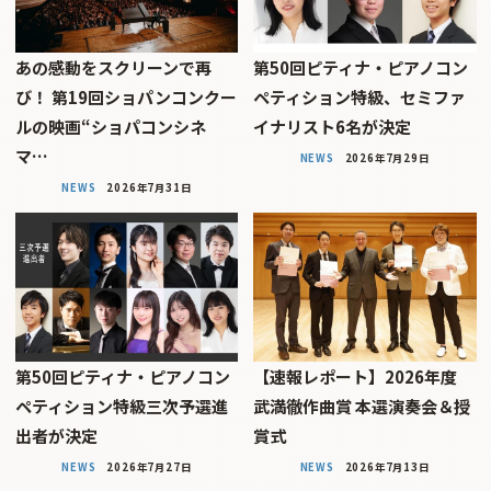
あの感動をスクリーンで再
第50回ピティナ・ピアノコン
び！ 第19回ショパンコンクー
ペティション特級、セミファ
ルの映画“ショパコンシネ
イナリスト6名が決定
マ…
NEWS
2026年7月29日
NEWS
2026年7月31日
第50回ピティナ・ピアノコン
【速報レポート】2026年度
ペティション特級三次予選進
武満徹作曲賞 本選演奏会＆授
出者が決定
賞式
NEWS
2026年7月27日
NEWS
2026年7月13日