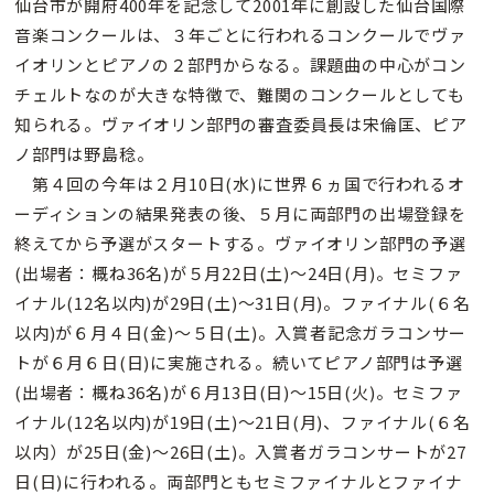
仙台市が開府400年を記念して2001年に創設した仙台国際
音楽コンクールは、３年ごとに行われるコンクールでヴァ
イオリンとピアノの２部門からなる。課題曲の中心がコン
チェルトなのが大きな特徴で、難関のコンクールとしても
知られる。ヴァイオリン部門の審査委員長は宋倫匡、ピア
ノ部門は野島稔。
第４回の今年は２月10日(水)に世界６ヵ国で行われるオ
ーディションの結果発表の後、５月に両部門の出場登録を
終えてから予選がスタートする。ヴァイオリン部門の予選
(出場者：概ね36名)が５月22日(土)〜24日(月)。セミファ
イナル(12名以内)が29日(土)〜31日(月)。ファイナル(６名
以内)が６月４日(金)〜５日(土)。入賞者記念ガラコンサー
トが６月６日(日)に実施される。続いてピアノ部門は予選
(出場者：概ね36名)が６月13日(日)〜15日(火)。セミファ
イナル(12名以内)が19日(土)〜21日(月)、ファイナル(６名
以内）が25日(金)〜26日(土)。入賞者ガラコンサートが27
日(日)に行われる。両部門ともセミファイナルとファイナ