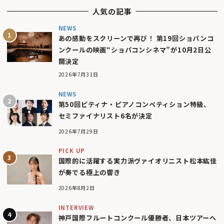
人気の記事
NEWS
あの感動をスクリーンで再び！ 第19回ショパンコ
ンクールの映画“ショパコンシネマ”が10月2日公
開決定
2026年7月31日
NEWS
第50回ピティナ・ピアノコンペティション特級、
セミファイナリスト6名が決定
2026年7月29日
PICK UP
国際的に活躍する実力派ヴァイオリニスト松本紘佳
が奏でる極上の響き
2026年8月2日
INTERVIEW
神戸国際フルートコンクール優勝者、日本ツアーへ