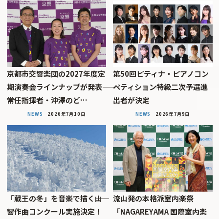
京都市交響楽団の2027年度定
第50回ピティナ・ピアノコン
期演奏会ラインナップが発表――
ペティション特級二次予選進
常任指揮者・沖澤のど…
出者が決定
NEWS
2026年7月10日
NEWS
2026年7月9日
「蔵王の冬」を音楽で描く――山
流山発の本格派室内楽祭
響作曲コンクール実施決定！
「NAGAREYAMA 国際室内楽