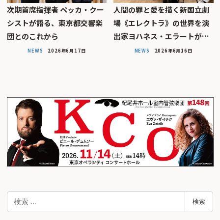
次期首席指揮者 ペッカ・クー
人間の罪と愛を描く――新国立劇
シストが語る、東京都交響楽
場《エレクトラ》の世界を演
団とのこれから
出家ヨハネス・エラートが…
NEWS
2026年6月17日
NEWS
2026年6月16日
検
検索
索