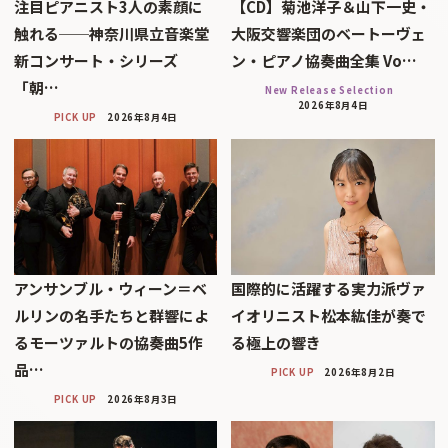
注目ピアニスト3人の素顔に
【CD】菊池洋子＆山下一史・
触れる──神奈川県立音楽堂
大阪交響楽団のベートーヴェ
新コンサート・シリーズ
ン・ピアノ協奏曲全集 Vo…
「朝…
New Release Selection
2026年8月4日
PICK UP
2026年8月4日
アンサンブル・ウィーン＝ベ
国際的に活躍する実力派ヴァ
ルリンの名手たちと群響によ
イオリニスト松本紘佳が奏で
るモーツァルトの協奏曲5作
る極上の響き
品…
PICK UP
2026年8月2日
PICK UP
2026年8月3日