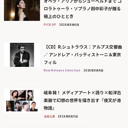
オペラ・アリアからシューベルトまで コ
ロラトゥーラ・ソプラノ田中彩子が贈る
極上のひととき
PICK UP
2026年8月6日
【CD】R.シュトラウス：アルプス交響曲
／ アンドレア・バッティストーニ＆東京
フィル
New Release Selection
2026年8月6日
岐阜発！ メディアアート×語り×和洋古
楽器で幻想の世界を描き出す『夜叉が池
物語』
注目公演
2026年8月5日