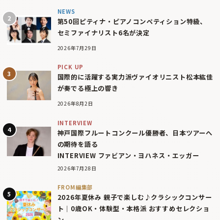
NEWS
第50回ピティナ・ピアノコンペティション特級、
セミファイナリスト6名が決定
2026年7月29日
PICK UP
国際的に活躍する実力派ヴァイオリニスト松本紘佳
が奏でる極上の響き
2026年8月2日
INTERVIEW
神戸国際フルートコンクール優勝者、日本ツアーへ
の期待を語る
INTERVIEW ファビアン・ヨハネス・エッガー
2026年7月28日
FROM編集部
2026年夏休み 親子で楽しむ♪クラシックコンサー
ト｜0歳OK・体験型・本格派 おすすめセレクショ
ン