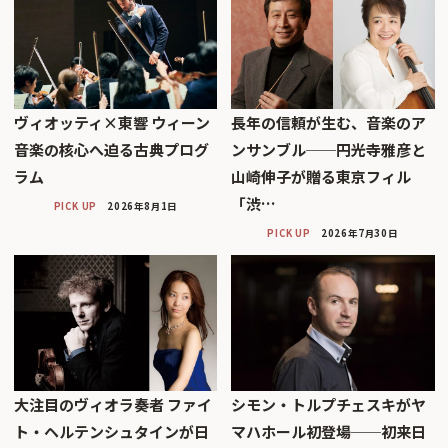
ヴィオッティ×東響 ウィーン
長年の信頼が生む、音楽のア
音楽の核心へ迫る古典プログ
ンサンブル──円光寺雅彦と
ラム
山崎伸子が贈る東京フィル
「渋…
PICK UP
2026年8月1日
PICK UP
2026年7月30日
大注目のヴィオラ奏者 ファイ
シモン・トルプチェスキがヤ
ト・ヘルテンシュタインが日
マハホール初登場──初来日