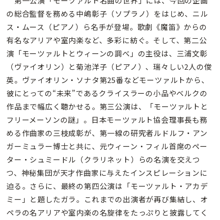
第一公演「モーツァルト名曲の世界」には、今回の企画
の総合監督を務める中嶋彰子（ソプラノ）をはじめ、ニル
ス・ムース（ピアノ）ら名手が登場。歌劇《魔笛》からの
有名なアリアや室内楽など、多彩に紡ぐ。そして、第二公
演「モーツァルトとウィーンの調べ」の主役は、三浦文彰
（ヴァイオリン）と菊池洋子（ピアノ）、瑞々しい2人の俊
英。ヴァイオリン・ソナタ第25番などモーツァルトから、
彼にとっての“未来”であるクライスラーの小品やベルクの
作品まで幅広く聴かせる。第三公演は、「モーツァルトと
フリーメーソンの謎」。日本モーツァルト協会理事長も務
める作曲家の三枝成彰が、第一線の研究者ルドルフ・アン
ガーミュラー博士と共に、元ウィーン・フィル首席のペー
ター・シュミードル（クラリネット）らの名演を交えつ
つ、神秘集団が天才作曲家に与えたインスピレーションに
迫る。さらに、最終の第四公演は「モーツァルト・アカデ
ミー」と題したガラ。これまでの出演者が再び集結し、オ
ペラの名アリアや室内楽の名旋律をたっぷりと披露してく