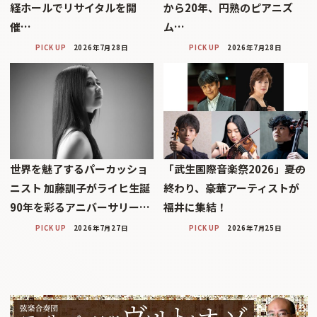
経ホールでリサイタルを開
から20年、円熟のピアニズ
催…
ム…
PICK UP
2026年7月28日
PICK UP
2026年7月28日
世界を魅了するパーカッショ
「武生国際音楽祭2026」――夏の
ニスト 加藤訓子がライヒ生誕
終わり、豪華アーティストが
90年を彩るアニバーサリー…
福井に集結！
PICK UP
2026年7月27日
PICK UP
2026年7月25日