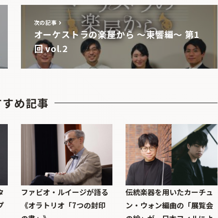
次の記事
オーケストラの楽屋から 〜東響編〜 第1
回 vol.2
すすめ記事
タ
ファビオ・ルイージが語る
伝統楽器を用いたカーチュ
プ
《オラトリオ「7つの封印
ン・ウォン編曲の「展覧会