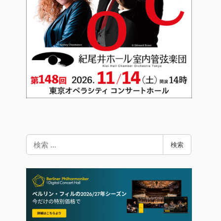
検
検索
索