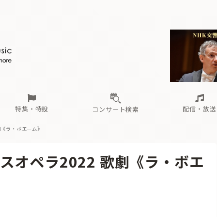
ール
（毎月更新）
東
電子版（無料・月刊）
トピックス
関西
フェスタサマーミューザKAWASAKI 2026
北海道・東北
注目公演
配布場所
インタビュー
中部
定期購読
中国・四国
CD新譜
N響＆東響 《7つ
九州・沖縄
書籍近刊
ロが推す！間違いないオーケストラコンサート
過去の特集
の先と
ブ配信スケジュール
さ
オーケストラの楽屋から
た
な
有料ライブ配信スケジュール
は
ま
や
海の向こうの音楽家
ら
わ
Aからの
載
特集・特設
配信・放送
コンサート検索
劇《ラ・ボエーム》
ール
（毎月更新）
東
電子版（無料・月刊）
トピックス
関西
フェスタサマーミューザKAWASAKI 2026
北海道・東北
注目公演
配布場所
インタビュー
中部
定期購読
中国・四国
CD新譜
N響＆東響 《7つ
九州・沖縄
書籍近刊
オペラ2022 歌劇《ラ・ボエ
ロが推す！間違いないオーケストラコンサート
過去の特集
の先と
ブ配信スケジュール
さ
オーケストラの楽屋から
た
な
有料ライブ配信スケジュール
は
ま
や
海の向こうの音楽家
ら
わ
Aからの
載