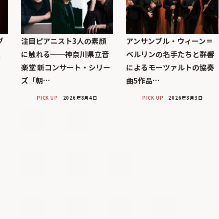
ブ
注目ピアニスト3人の素顔
アンサンブル・ウィーン＝
巨
に触れる──神奈川県立音
ベルリンの名手たちと群響
楽堂 新コンサート・シリー
によるモーツァルトの協奏
ズ「朝…
曲5作品…
PICK UP
2026年8月4日
PICK UP
2026年8月3日