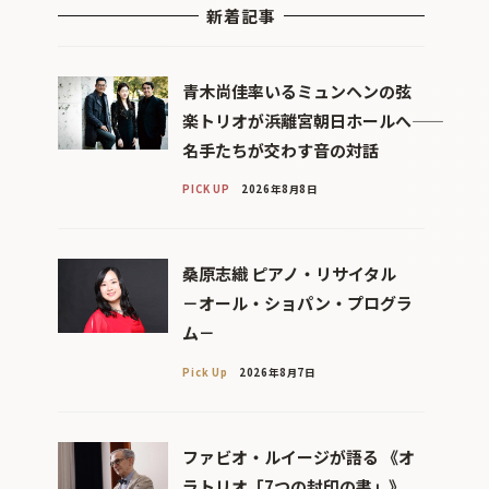
新着記事
青木尚佳率いるミュンヘンの弦
楽トリオが浜離宮朝日ホールへ――
名手たちが交わす音の対話
PICK UP
2026年8月8日
桑原志織 ピアノ・リサイタル
－オール・ショパン・プログラ
ム－
Pick Up
2026年8月7日
ファビオ・ルイージが語る 《オ
ラトリオ「7つの封印の書」》