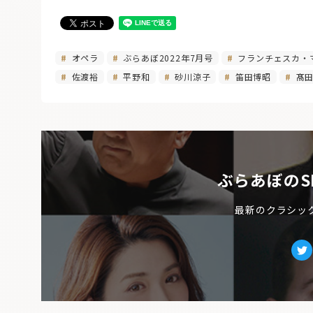
オペラ
ぶらあぼ2022年7月号
フランチェスカ・
佐渡裕
平野和
砂川涼子
笛田博昭
髙田
ぶらあぼのS
最新のクラシッ
Tw