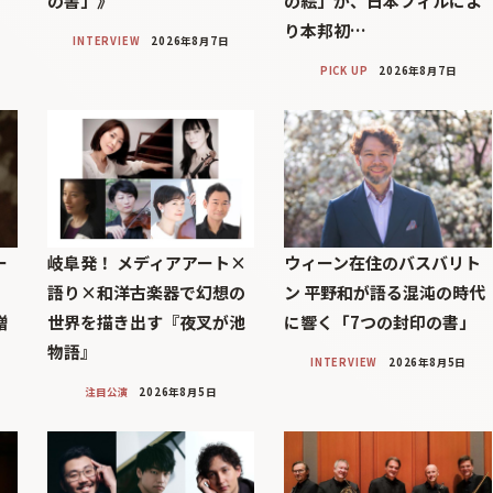
の書」》
の絵」が、日本フィルによ
り本邦初…
INTERVIEW
2026年8月7日
PICK UP
2026年8月7日
ー
岐阜発！ メディアアート×
ウィーン在住のバスバリト
語り×和洋古楽器で幻想の
ン 平野和が語る混沌の時代
贈
世界を描き出す『夜叉が池
に響く「7つの封印の書」
物語』
INTERVIEW
2026年8月5日
注目公演
2026年8月5日