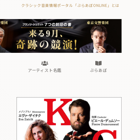
クラシック音楽情報ポータル「ぶらあぼONLINE」とは
の封印の書》
海外公演
FROM編集部
眺望
ぶらあぼブラス！
フォルテピアノ・オデッセイ
アーティスト名鑑
ぶらあぼ
の封印の書》
海外公演
FROM編集部
眺望
ぶらあぼブラス！
フォルテピアノ・オデッセイ