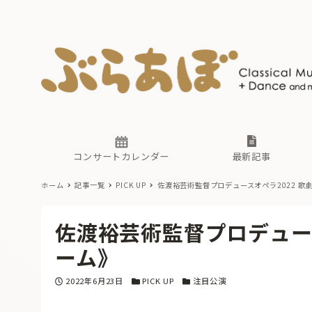
ニュース
ヤマハホ
番組一覧
東京・関
ぶらあぼ
現場のプ
古楽とそ
無料ライ
あ
か
過去の連
コンサートカレンダー
最新記事
ホーム
記事一覧
PICK UP
佐渡裕芸術監督プロデュースオペラ2022 歌
ニュース
ヤマハホ
番組一覧
東京・関
ぶらあぼ
佐渡裕芸術監督プロデュース
現場のプ
古楽とそ
無料ライ
あ
か
ーム》
過去の連
投稿日
カテゴリー
カテゴリー
2022年6月23日
PICK UP
注目公演