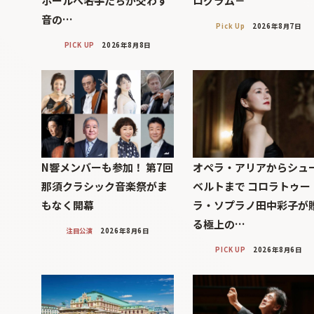
ホールへ――名手たちが交わす
ログラム－
音の…
Pick Up
2026年8月7日
PICK UP
2026年8月8日
N響メンバーも参加！ 第7回
オペラ・アリアからシュ
那須クラシック音楽祭がま
ベルトまで コロラトゥー
もなく開幕
ラ・ソプラノ田中彩子が
る極上の…
注目公演
2026年8月6日
PICK UP
2026年8月6日