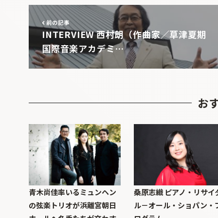
前の記事
INTERVIEW 西村朗（作曲家／草津夏期
国際音楽アカデミ…
お
青木尚佳率いるミュンヘン
桑原志織 ピアノ・リサイ
の弦楽トリオが浜離宮朝日
ル－オール・ショパン・