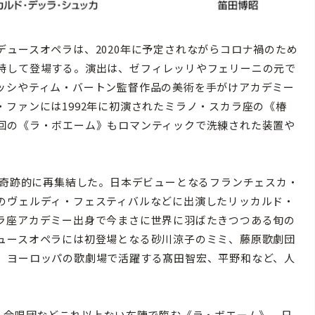
ュースオペラは、2020年に予定されながらコロナ禍のため
持して登場する。演出は、ゼフィレッリやフェリーニの元で
ッシやティム・バートン監督作品の美術を手がけアカデミー
ファンには1992年に初演されたミラノ・スカラ座の《椿
回の《ラ・ボエーム》もロマンティックで洗練された装置や
が奇跡的に再集結した。日本デビューとなるフランチェスカ・
のヴェルディ・フェスティバルなどに出演したリッカルド・
ラ座アカデミー出身で今まさに世界に羽ばたきつつある旬の
ュースオペラには初登場となる砂川涼子のミミ、藤原歌劇団
、ヨーロッパの歌劇場で活躍する髙田智宏、平野和など、人
る合唱団などこれ以上ない布陣で臨む《ラ・ボエーム》。日