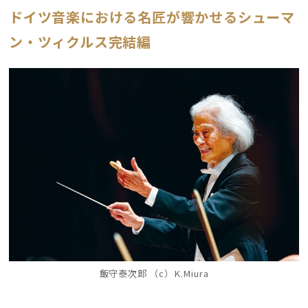
ドイツ音楽における名匠が響かせるシューマ
ン・ツィクルス完結編
飯守泰次郎 （c）K.Miura