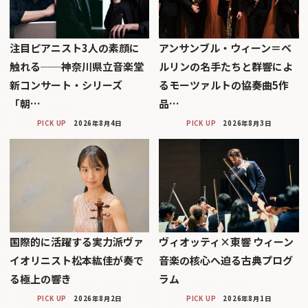
注目ピアニスト3人の素顔に
アンサンブル・ウィーン＝ベ
触れる──神奈川県立音楽堂
ルリンの名手たちと群響によ
新コンサート・シリーズ
るモーツァルトの協奏曲5作
「朝…
品…
PICK UP
2026年8月4日
PICK UP
2026年8月3日
国際的に活躍する実力派ヴァ
ヴィオッティ×東響 ウィーン
イオリニスト松本紘佳が奏で
音楽の核心へ迫る古典プログ
る極上の響き
ラム
PICK UP
2026年8月2日
PICK UP
2026年8月1日