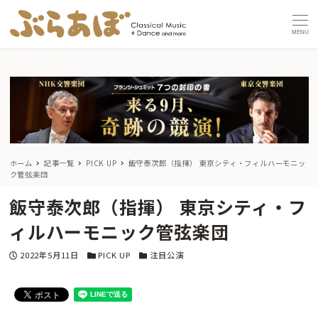
MENU
ホーム
記事一覧
PICK UP
飯守泰次郎（指揮） 東京シティ・フィルハーモニッ
ク管弦楽団
飯守泰次郎（指揮） 東京シティ・フ
ィルハーモニック管弦楽団
投稿日
カテゴリー
カテゴリー
2022年5月11日
PICK UP
注目公演