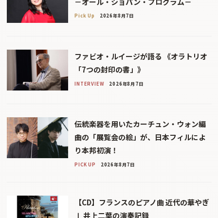
－オール・ショパン・プログラム－
Pick Up
2026年8月7日
ファビオ・ルイージが語る 《オラトリオ
「7つの封印の書」》
INTERVIEW
2026年8月7日
伝統楽器を用いたカーチュン・ウォン編
曲の「展覧会の絵」が、日本フィルによ
り本邦初演！
PICK UP
2026年8月7日
【CD】フランスのピアノ曲 近代の華やぎ
Ⅰ 井上二葉の演奏記録