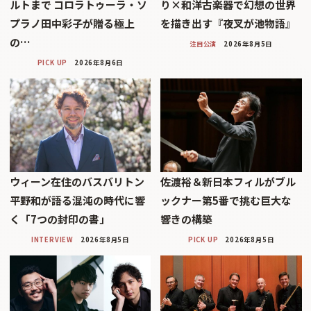
ルトまで コロラトゥーラ・ソ
り×和洋古楽器で幻想の世界
プラノ田中彩子が贈る極上
を描き出す『夜叉が池物語』
の…
注目公演
2026年8月5日
PICK UP
2026年8月6日
ウィーン在住のバスバリトン
佐渡裕＆新日本フィルがブル
平野和が語る混沌の時代に響
ックナー第5番で挑む巨大な
く「7つの封印の書」
響きの構築
INTERVIEW
2026年8月5日
PICK UP
2026年8月5日