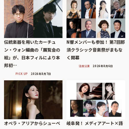
伝統楽器を用いたカーチュ
N響メンバーも参加！ 第7回那
ン・ウォン編曲の「展覧会の
須クラシック音楽祭がまもな
絵」が、日本フィルにより本
く開幕
邦初…
注目公演
2026年8月6日
PICK UP
2026年8月7日
オペラ・アリアからシューベ
岐阜発！ メディアアート×語