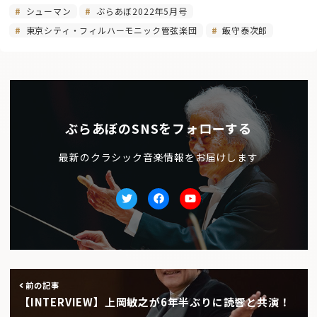
シューマン
ぶらあぼ2022年5月号
東京シティ・フィルハーモニック管弦楽団
飯守泰次郎
ぶらあぼのSNSをフォローする
最新のクラシック音楽情報をお届けします
Twitter
facebook
Youtube
前の記事
【INTERVIEW】上岡敏之が6年半ぶりに読響と共演！