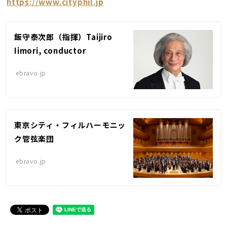
https://www.cityphil.jp
飯守泰次郎（指揮）Taijiro
Iimori, conductor
ebravo.jp
東京シティ・フィルハーモニッ
ク管弦楽団
ebravo.jp