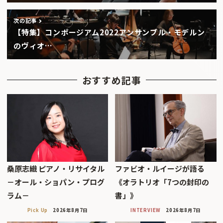
次の記事
【特集】コンポージアム2022アンサンブル・モデルン
のヴィオ…
おすすめ記事
桑原志織 ピアノ・リサイタル
ファビオ・ルイージが語る
－オール・ショパン・プログ
《オラトリオ「7つの封印の
ラム－
書」》
Pick Up
2026年8月7日
INTERVIEW
2026年8月7日