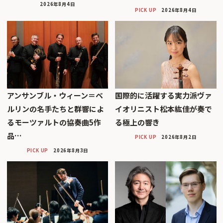
2026年8月4日
PICK UP
2026年8月4日
アンサンブル・ウィーン＝ベ
国際的に活躍する実力派ヴァ
ルリンの名手たちと群響によ
イオリニスト松本紘佳が奏で
るモーツァルトの協奏曲5作
る極上の響き
品…
PICK UP
2026年8月2日
PICK UP
2026年8月3日