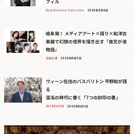
フィル
New Release Selection
2026年8月6日
岐阜発！ メディアアート×語り×和洋古
楽器で幻想の世界を描き出す『夜叉が池
物語』
注目公演
2026年8月5日
ウィーン在住のバスバリトン 平野和が語
る
混沌の時代に響く「7つの封印の書」
INTERVIEW
2026年8月5日