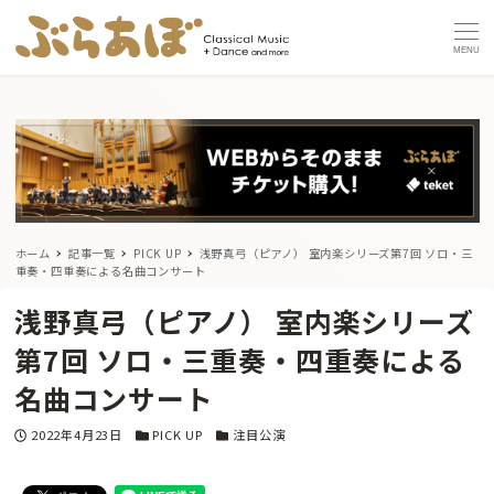
MENU
ホーム
記事一覧
PICK UP
浅野真弓（ピアノ） 室内楽シリーズ第7回 ソロ・三
重奏・四重奏による名曲コンサート
浅野真弓（ピアノ） 室内楽シリーズ
第7回 ソロ・三重奏・四重奏による
名曲コンサート
投稿日
カテゴリー
カテゴリー
2022年4月23日
PICK UP
注目公演