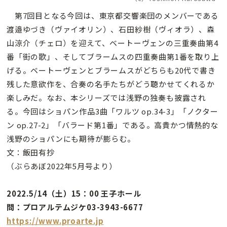
第7回目となる今回は、東京都交響楽団のメンバーである
渡邉ゆづき（ヴァイオリン）、石田紗樹（ヴィオラ）、森
山涼介（チェロ）を迎えて、ベートーヴェンの三重奏曲第4
番「街の歌」、そしてブラームスの四重奏曲第1番を取り上
げる。ベートーヴェンとブラームスがどちらも20代で書き
残した意欲作を、合奏の名手たちがどう聴かせてくれるか
楽しみだ。なお、本シリーズでは浅野の独奏も披露され
る。今回はショパン作品3曲「ワルツ op.34-3」「ノクター
ン op.27-2」「バラード第1番」である。高貴かつ情熱的な
浅野のショパンにも期待が膨らむ。
文：飯田有抄
（ぶらあぼ2022年5月号より）
2022.5/14（土）15：00 王子ホール
問：プロアルテムジケ03-3943-6677
https://www.proarte.jp