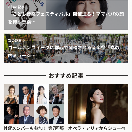
前の記事
「こども音楽フェスティバル」開催迫る！ママパパの顔
を持つ音楽…
次の記事
ゴールデンウィークに都心で開催される音楽祭「丸の
内ミュージ…
おすすめ記事
N響メンバーも参加！ 第7回那
オペラ・アリアからシューベ