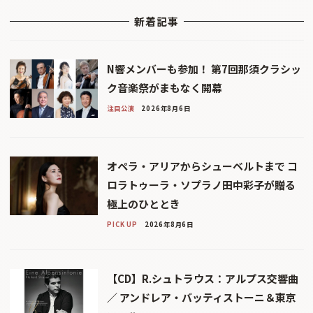
新着記事
N響メンバーも参加！ 第7回那須クラシッ
ク音楽祭がまもなく開幕
注目公演
2026年8月6日
オペラ・アリアからシューベルトまで コ
ロラトゥーラ・ソプラノ田中彩子が贈る
極上のひととき
PICK UP
2026年8月6日
【CD】R.シュトラウス：アルプス交響曲
／ アンドレア・バッティストーニ＆東京