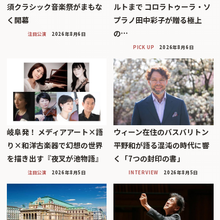
須クラシック音楽祭がまもな
ルトまで コロラトゥーラ・ソ
く開幕
プラノ田中彩子が贈る極上
の…
注目公演
2026年8月6日
PICK UP
2026年8月6日
岐阜発！ メディアアート×語
ウィーン在住のバスバリトン
り×和洋古楽器で幻想の世界
平野和が語る混沌の時代に響
を描き出す『夜叉が池物語』
く「7つの封印の書」
注目公演
2026年8月5日
INTERVIEW
2026年8月5日