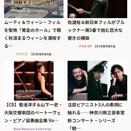
ムーティ＆ウィーン・フィル
佐渡裕＆新日本フィルがブル
を聖地「黄金のホール」で聴
ックナー第5番で挑む巨大な
く秋深まるウィーンを満喫す
響きの構築
る…
PICK UP
2026年8月5日
TOPICS
2026年8月5日
【CD】菊池洋子＆山下一史・
注目ピアニスト3人の素顔に
大阪交響楽団のベートーヴェ
触れる──神奈川県立音楽堂
ン・ピアノ協奏曲全集 Vo…
新コンサート・シリーズ
「朝…
New Release Selection