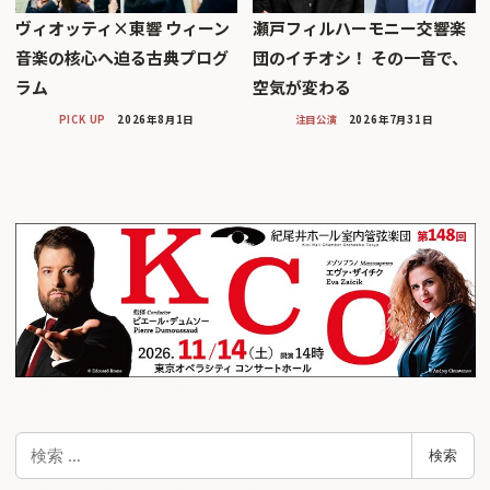
ヴィオッティ×東響 ウィーン
瀬戸フィルハーモニー交響楽
音楽の核心へ迫る古典プログ
団のイチオシ！ その一音で、
ラム
空気が変わる
PICK UP
2026年8月1日
注目公演
2026年7月31日
検
検索
索