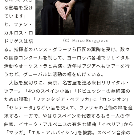
な影響を受け
ています｣
と、ファン・
カルロス・ロ
（C）Marco Borggreve
ドリゲスは語
る。指揮者のハンス・グラーフら巨匠の薫陶を受け、数々
の国際コンクールを制して、ヨーロッパ各地でリサイタル
活動やオーケストラと共演。近年はアジアへもツアーを行
うなど、グローバルに活動の幅を広げている。
大阪を皮切りに、東京、名古屋を巡る来日リサイタル・
ツアー。「4つのスペイン小品｣「ドビュッシーの墓碑銘の
ための讃歌｣「ファンタジア・ベテッカ｣に「カンシオン｣
「セレナータ｣など小品を交えて、ファリャの芸術の粋を追
求する。一方で、やはりスペインを代表するもう一人の作
曲家、イサーク・アルベニスの有名な組曲「イベリア｣から
「マラガ｣「エル・アルバイシン｣を披露。スペイン音楽の