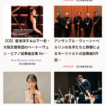
PICK UP
2026年8月4日
【CD】菊池洋子＆山下一史・
アンサンブル・ウィーン＝ベ
大阪交響楽団のベートーヴェ
ルリンの名手たちと群響によ
ン・ピアノ協奏曲全集 Vo…
るモーツァルトの協奏曲5作
品…
New Release Selection
2026年8月4日
PICK UP
2026年8月3日