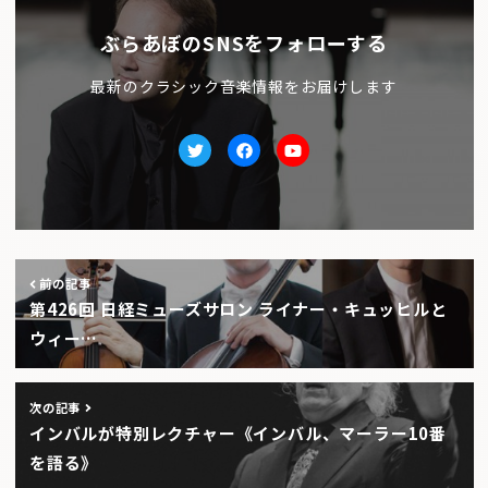
ぶらあぼのSNSをフォローする
最新のクラシック音楽情報をお届けします
Twitter
facebook
Youtube
前の記事
第426回 日経ミューズサロン ライナー・キュッヒルと
ウィー…
次の記事
インバルが特別レクチャー《インバル、マーラー10番
を語る》