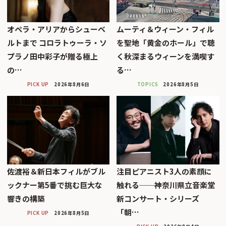
オペラ・アリアからシューベ
ムーティ＆ウィーン・フィル
ルトまで コロラトゥーラ・ソ
を聖地「黄金のホール」で聴
プラノ田中彩子が贈る極上
く秋深まるウィーンを満喫す
の…
る…
PICK UP
2026年8月6日
TOPICS
2026年8月5日
佐渡裕＆新日本フィルがブル
注目ピアニスト3人の素顔に
ックナー第5番で挑む巨大な
触れる──神奈川県立音楽堂
響きの構築
新コンサート・シリーズ
「朝…
PICK UP
2026年8月5日