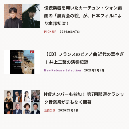
伝統楽器を用いたカーチュン・ウォン編
曲の「展覧会の絵」が、日本フィルによ
り本邦初演！
PICK UP
2026年8月7日
【CD】フランスのピアノ曲 近代の華やぎ
Ⅰ 井上二葉の演奏記録
New Release Selection
2026年8月7日
N響メンバーも参加！ 第7回那須クラシッ
ク音楽祭がまもなく開幕
注目公演
2026年8月6日