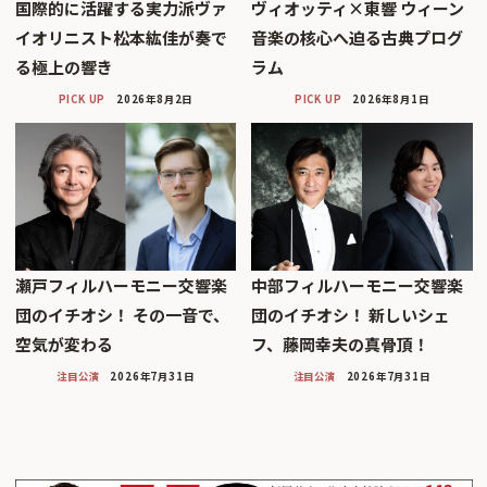
国際的に活躍する実力派ヴァ
ヴィオッティ×東響 ウィーン
イオリニスト松本紘佳が奏で
音楽の核心へ迫る古典プログ
る極上の響き
ラム
PICK UP
2026年8月2日
PICK UP
2026年8月1日
瀬戸フィルハーモニー交響楽
中部フィルハーモニー交響楽
団のイチオシ！ その一音で、
団のイチオシ！ 新しいシェ
空気が変わる
フ、藤岡幸夫の真骨頂！
注目公演
2026年7月31日
注目公演
2026年7月31日