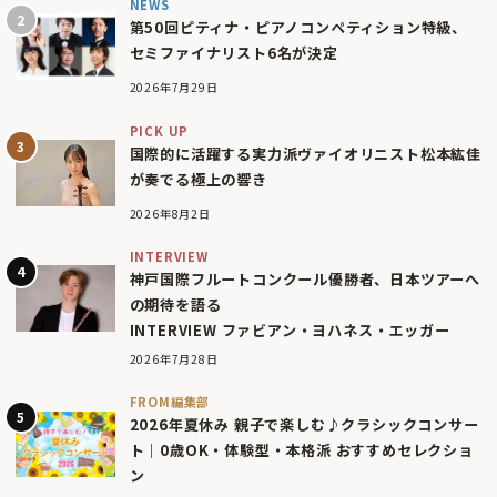
NEWS
第50回ピティナ・ピアノコンペティション特級、
セミファイナリスト6名が決定
2026年7月29日
PICK UP
国際的に活躍する実力派ヴァイオリニスト松本紘佳
が奏でる極上の響き
2026年8月2日
INTERVIEW
神戸国際フルートコンクール優勝者、日本ツアーへ
の期待を語る
INTERVIEW ファビアン・ヨハネス・エッガー
2026年7月28日
FROM編集部
2026年夏休み 親子で楽しむ♪クラシックコンサー
ト｜0歳OK・体験型・本格派 おすすめセレクショ
ン