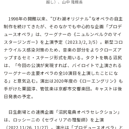
越し）、山中 隆館長
1998年の開館以来、“びわ湖オリジナル”なオペラの自主
制作を続けてきたが、そのなかでも中心的な企画「プロデ
ュースオペラ」は、ワーグナーの《ニュルンベルクのマイ
スタージンガー》を上演予定（2023.3/2, 3/5）。新型コロ
ナウイルス感染対策のため、音楽の部分をよりクローズア
ップするセミ・ステージ形式を用いる。タクトを執る沼尻
は、「今回の公演が実現すれば、バイロイトで上演される
ワーグナーの主要オペラの全10演目を上演したことにな
る」と意気込む。演出は2020年度の《ローエングリン》も
手がけた粟國淳、管弦楽は京都市交響楽団。キャストは後
日発表の予定。
日生劇場との連携企画「沼尻竜典オペラセレクション」
は、ロッシーニの《セヴィリアの理髪師》を上演
（2022.11/26, 11/27）。演出は「プロデュースオペラ」と