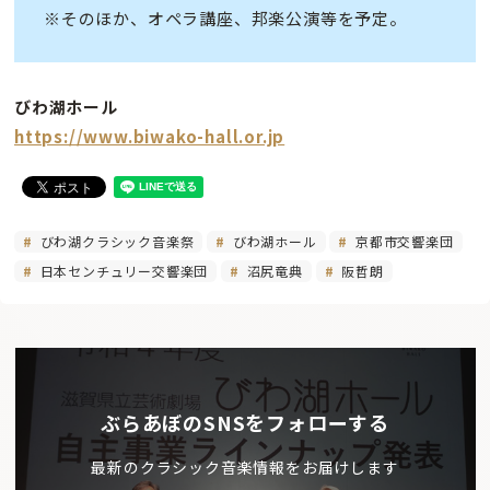
※そのほか、オペラ講座、邦楽公演等を予定。
びわ湖ホール
https://www.biwako-hall.or.jp
びわ湖クラシック音楽祭
びわ湖ホール
京都市交響楽団
日本センチュリー交響楽団
沼尻竜典
阪哲朗
ぶらあぼのSNSをフォローする
最新のクラシック音楽情報をお届けします