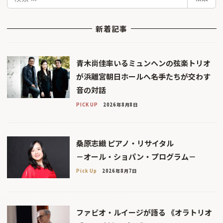
索
新着記事
青木尚佳率いるミュンヘンの弦楽トリオ
が浜離宮朝日ホールへ――名手たちが交わす
音の対話
PICK UP
2026年8月8日
桑原志織 ピアノ・リサイタル
－オール・ショパン・プログラム－
Pick Up
2026年8月7日
ファビオ・ルイージが語る 《オラトリオ