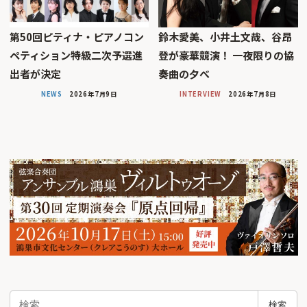
第50回ピティナ・ピアノコン
鈴木愛美、小井土文哉、谷昂
ペティション特級二次予選進
登が豪華競演！ 一夜限りの協
出者が決定
奏曲の夕べ
NEWS
2026年7月9日
INTERVIEW
2026年7月8日
検
検索