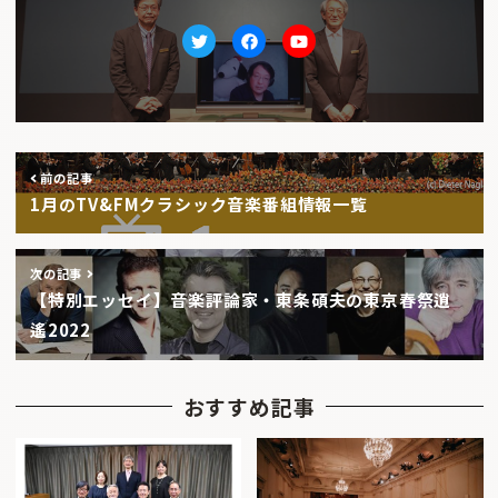
Twitter
facebook
Youtube
前の記事
1月のTV&FMクラシック音楽番組情報一覧
次の記事
【特別エッセイ】音楽評論家・東条碩夫の東京春祭逍
遙2022
おすすめ記事