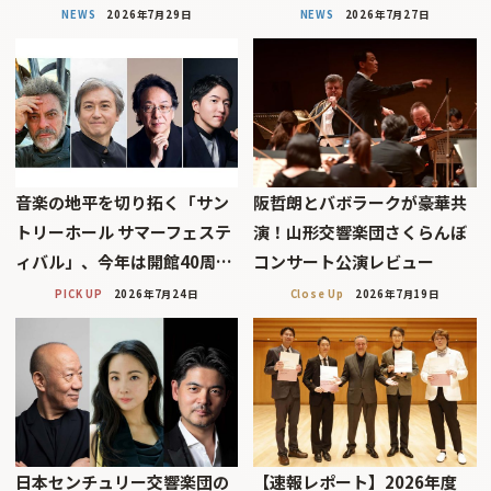
NEWS
2026年7月29日
NEWS
2026年7月27日
音楽の地平を切り拓く「サン
阪哲朗とバボラークが豪華共
トリーホール サマーフェステ
演！山形交響楽団さくらんぼ
ィバル」、今年は開館40周…
コンサート公演レビュー
PICK UP
2026年7月24日
Close Up
2026年7月19日
日本センチュリー交響楽団の
【速報レポート】2026年度