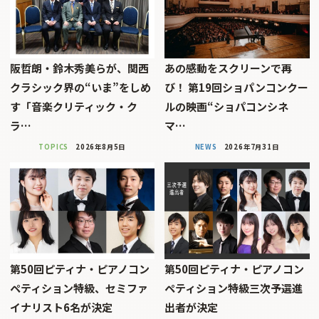
阪哲朗・鈴木秀美らが、関西
あの感動をスクリーンで再
クラシック界の“いま”をしめ
び！ 第19回ショパンコンクー
す「音楽クリティック・ク
ルの映画“ショパコンシネ
ラ…
マ…
TOPICS
2026年8月5日
NEWS
2026年7月31日
第50回ピティナ・ピアノコン
第50回ピティナ・ピアノコン
ペティション特級、セミファ
ペティション特級三次予選進
イナリスト6名が決定
出者が決定