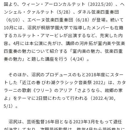
国より、ウィーン・アーロンカルテット（2022.5/20）、ヘ
ンシェル・クァルテット（5/28）、ダネル弦楽四重奏団
（6/10）、エベーヌ弦楽四重奏団（6/18）が登場。続いて
10月には、沼尻が桐朋学園大学で指導したメンバーも在籍
するカルテット・アマービレが出演するなど、充実した内
容。4月には本公演に先がけ、講師の河井拓が室内楽や弦楽
四重奏の魅力について紹介する「室内楽の魅力、弦楽四重
奏の魅力」と題した講座を行う（4/24）。
そのほか、沼尻のプロデュースのもと2018年度にスター
トした「近江の春 びわ湖クラシック音楽祭 2022」は、カタ
ラーニの歌劇《ワリー》のアリア「さようなら、故郷の家
よ」をテーマに2日間にわたって行われる（2022.4/30,
5/1）。
沼尻は、芸術監督16年目となる2023年3月をもって退任
が決定しており、次期芸術監督は、昨年4月から芸術参与に