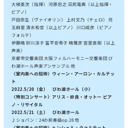
大植英次（指揮） 河原忠之 沼尻竜典（以上指揮・
ピアノ）
戸田弥生（ヴァイオリン） 上村文乃（チェロ） 児
玉麻里 清水和音（以上ピアノ） 川口成彦（ピアノ
フォルテ）
伊藤晴 砂川涼子 冨平安希子 晴雅彦 宮里直樹（以上
声楽）
京都市交響楽団 大阪フィルハーモニー交響楽団 び
わ湖ホール声楽アンサンブル 他
〈室内楽への招待〉ウィーン・アーロン・カルテッ
ト
2022.5/20（金） びわ湖ホール（小）
〈特別コンサート〉アリス゠紗良・オットー ピア
ノ・リサイタル
2022.5/21（土） びわ湖ホール
♪ショパン：24の前奏曲op.28 他
〈室内楽への招待〉ヘンシェル・クァルテット