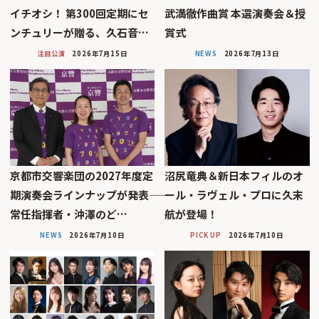
イチオシ！ 第300回定期にセ
武満徹作曲賞 本選演奏会＆授
ンチュリーが贈る、久石音…
賞式
注目公演
2026年7月15日
NEWS
2026年7月13日
京都市交響楽団の2027年度定
沼尻竜典＆新日本フィルのオ
期演奏会ラインナップが発表――
ール・ラヴェル・プロに久末
常任指揮者・沖澤のど…
航が登場！
NEWS
2026年7月10日
PICK UP
2026年7月10日