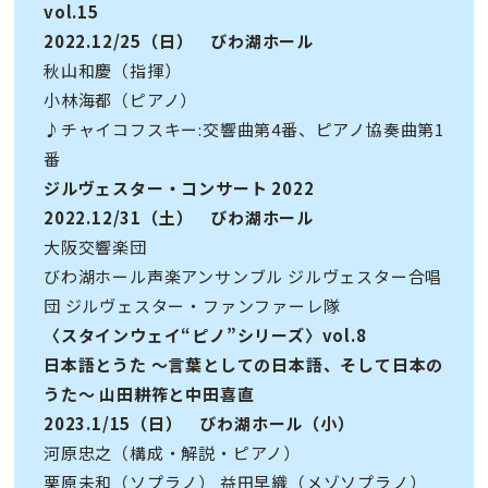
vol.15
2022.12/25（日） びわ湖ホール
秋山和慶（指揮）
小林海都（ピアノ）
♪チャイコフスキー:交響曲第4番、ピアノ協奏曲第1
番
ジルヴェスター・コンサート 2022
2022.12/31（土） びわ湖ホール
大阪交響楽団
びわ湖ホール声楽アンサンブル ジルヴェスター合唱
団 ジルヴェスター・ファンファーレ隊
〈スタインウェイ“ピノ”シリーズ〉vol.8
日本語とうた 〜言葉としての日本語、そして日本の
うた〜 山田耕筰と中田喜直
2023.1/15（日） びわ湖ホール（小）
河原忠之（構成・解説・ピアノ）
栗原未和（ソプラノ） 益田早織（メゾソプラノ）