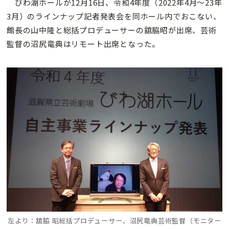
びわ湖ホールが12月16日、令和4年度（2022年4月〜23年
3月）のラインナップ記者発表会を同ホール内でおこない、
館長の山中隆と総括プロデューサーの舘脇昭が出席、芸術
監督の沼尻竜典はリモート出席となった。
左より：舘脇 昭総括プロデューサー、
沼尻竜典
芸術監督（モニター