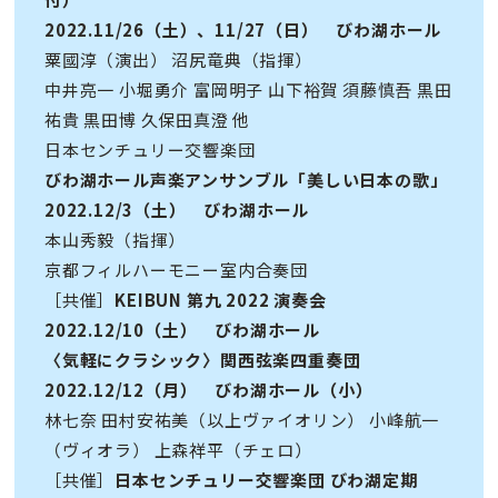
2022.11/26（土）、11/27（日） びわ湖ホール
粟國淳（演出） 沼尻竜典（指揮）
中井亮一 小堀勇介 富岡明子 山下裕賀 須藤慎吾 黒田
祐貴 黒田博 久保田真澄 他
日本センチュリー交響楽団
びわ湖ホール声楽アンサンブル「美しい日本の歌」
2022.12/3（土） びわ湖ホール
本山秀毅（指揮）
京都フィルハーモニー室内合奏団
［共催］
KEIBUN 第九 2022 演奏会
2022.12/10（土） びわ湖ホール
〈気軽にクラシック〉関西弦楽四重奏団
2022.12/12（月） びわ湖ホール（小）
林七奈 田村安祐美（以上ヴァイオリン） 小峰航一
（ヴィオラ） 上森祥平（チェロ）
［共催］
日本センチュリー交響楽団 びわ湖定期