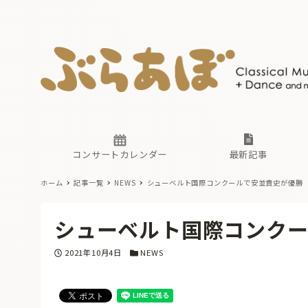
ニュース
ヤマハホ
番組一覧
東京・関
ぶらあぼ
現場のプ
古楽とそ
無料ライ
あ
か
過去の連
コンサートカレンダー
最新記事
ホーム
記事一覧
NEWS
シューベルト国際コンクールで安並貴史が優勝
ニュース
ヤマハホ
番組一覧
東京・関
ぶらあぼ
シューベルト国際コンク
現場のプ
古楽とそ
無料ライ
あ
か
投稿日
カテゴリー
2021年10月4日
NEWS
過去の連