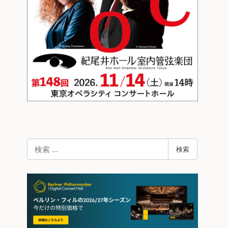
検
検索
索