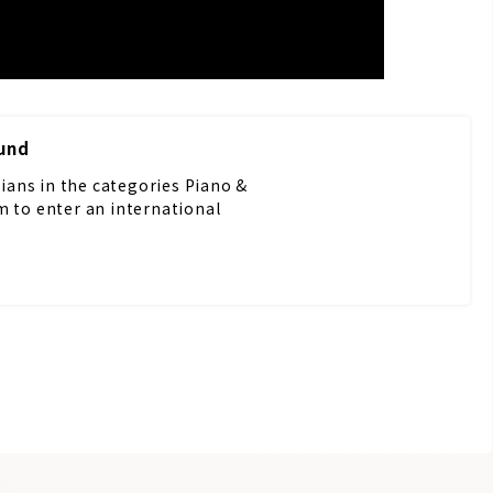
und
ans in the categories Piano &
m to enter an international