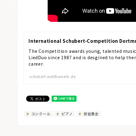
International Schubert-Competition Dortm
The Competition awards young, talented musici
LiedDuo since 1987 and is desgined to help the
career.
schubert-wettbewerb.de
コンクール
ピアノ
安並貴史