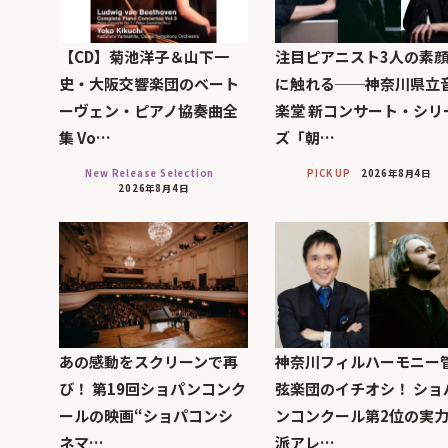
【CD】菊池洋子＆山下一
注目ピアニスト3人の素
史・大阪交響楽団のベート
に触れる──神奈川県立
ーヴェン・ピアノ協奏曲全
楽堂 新コンサート・シリ
集 Vo…
ズ「朝…
New Release Selection
PICK UP
2026年8月4日
2026年8月4日
あの感動をスクリーンで再
神奈川フィルハーモニー
び！ 第19回ショパンコンク
弦楽団のイチオシ！ ショ
ールの映画“ショパコンシ
ンコンクール第2位の実
ネマ…
派アレ…