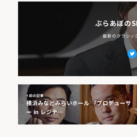
ぶらあぼのS
最新のクラシッ
Tw
前の記事
横浜みなとみらいホール 「プロデューサ
ー in レジテ…