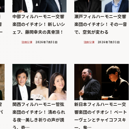
顔
中部フィルハーモニー交響
瀬戸フィルハーモニー交響
音
楽団のイチオシ！ 新しいシ
楽団のイチオシ！ その一音
ー
ェフ、藤岡幸夫の真骨頂！
で、空気が変わる
注目公演
2026年7月31日
注目公演
2026年7月31日
管
関西フィルハーモニー管弦
新日本フィルハーモニー交
パ
楽団のイチオシ！ 清められ
響楽団のイチオシ！ ベート
力
る夜…美しき祈りの声が誘
ーヴェンとチャイコフスキ
う、奇…
ー、鬼…