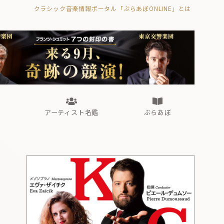
クラシック音楽情報ポータル「ぶらあぼONLINE」とは
の封印の書》
海外公演
FROM編集部
眺望
ぶらあぼブラス！
フォルテピアノ・オデッセイ
アーティスト名鑑
ぶらあぼ
の封印の書》
海外公演
FROM編集部
眺望
ぶらあぼブラス！
フォルテピアノ・オデッセイ