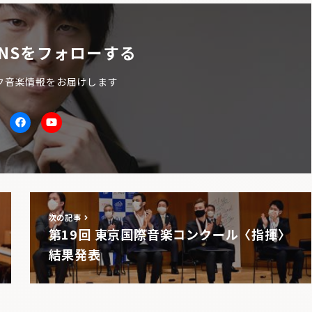
NSをフォローする
ク音楽情報をお届けします
itter
facebook
Youtube
次の記事
第19回 東京国際音楽コンクール〈指揮〉
結果発表