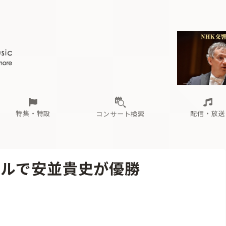
ール
（毎月更新）
東
電子版（無料・月刊）
トピックス
関西
フェスタサマーミューザKAWASAKI 2026
北海道・東北
注目公演
配布場所
インタビュー
中部
定期購読
中国・四国
CD新譜
N響＆東響 《7つ
九州・沖縄
書籍近刊
ロが推す！間違いないオーケストラコンサート
過去の特集
の先と
ブ配信スケジュール
さ
オーケストラの楽屋から
た
な
有料ライブ配信スケジュール
は
ま
や
海の向こうの音楽家
ら
わ
Aからの
載
特集・特設
配信・放送
コンサート検索
ール
（毎月更新）
東
電子版（無料・月刊）
トピックス
関西
フェスタサマーミューザKAWASAKI 2026
北海道・東北
注目公演
配布場所
インタビュー
中部
定期購読
中国・四国
CD新譜
N響＆東響 《7つ
九州・沖縄
書籍近刊
ールで安並貴史が優勝
ロが推す！間違いないオーケストラコンサート
過去の特集
の先と
ブ配信スケジュール
さ
オーケストラの楽屋から
た
な
有料ライブ配信スケジュール
は
ま
や
海の向こうの音楽家
ら
わ
Aからの
載