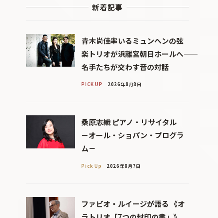
新着記事
青木尚佳率いるミュンヘンの弦
楽トリオが浜離宮朝日ホールへ――
名手たちが交わす音の対話
PICK UP
2026年8月8日
桑原志織 ピアノ・リサイタル
－オール・ショパン・プログラ
ム－
Pick Up
2026年8月7日
ファビオ・ルイージが語る 《オ
ラトリオ「7つの封印の書」》