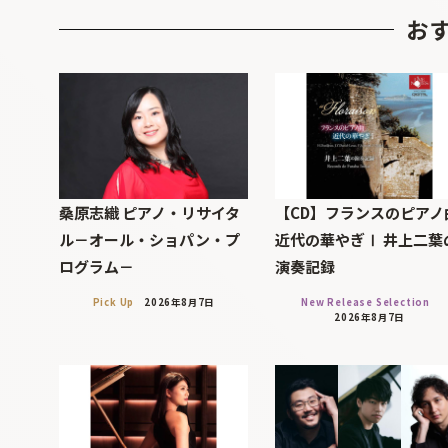
お
桑原志織 ピアノ・リサイタ
【CD】フランスのピアノ
ル－オール・ショパン・プ
近代の華やぎⅠ 井上二葉
ログラム－
演奏記録
Pick Up
2026年8月7日
New Release Selection
2026年8月7日