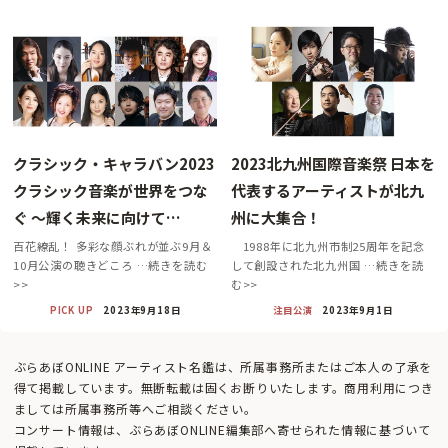
クラシック・キャラバン2023
2023北九州国際音楽祭 日本を
クラシック音楽が世界をつな
代表するアーティストが北九
ぐ ～輝く未来に向けて…
州に大集合！
百花繚乱！ 多彩な顔ぶれが並ぶ9月＆
1988年に北九州市制25周年を記念
10月公演の聴きどころ …続きを読む
して創設された北九州国 …続きを読
>>
む>>
PICK UP
2023年9月18日
注目公演
2023年9月1日
ぶらあぼONLINE アーティスト名鑑は、所属事務所またはご本人の了承を
得て掲載しています。無断転載は固くお断りいたします。商用利用につき
ましては所属事務所等へご相談ください。
コンサート情報は、ぶらあぼONLINE編集部へ寄せられた情報に基づいて