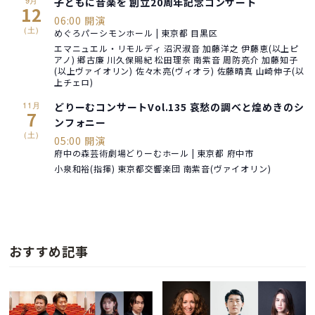
子どもに音楽を 創立20周年記念コンサート
12
06:00 開演
(土)
めぐろパーシモンホール | 東京都 目黒区
エマニュエル・リモルディ 沼沢淑音 加藤洋之 伊藤恵(以上ピ
アノ) 郷古廉 川久保賜紀 松田理奈 南紫音 周防亮介 加藤知子
(以上ヴァイオリン) 佐々木亮(ヴィオラ) 佐藤晴真 山崎伸子(以
上チェロ)
11月
どりーむコンサートVol.135 哀愁の調べと煌めきのシ
7
ンフォニー
(土)
05:00 開演
府中の森芸術劇場どりーむホール | 東京都 府中市
小泉和裕(指揮) 東京都交響楽団 南紫音(ヴァイオリン)
おすすめ記事