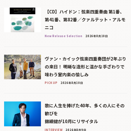
【CD】ハイドン：弦楽四重奏曲 第1番、
第41番、第82番／クァルテット・アルモ
ニコ
New Release Selection
2026年8月10日
ヴァン・カイック弦楽四重奏団が2年ぶり
の来日！ 明晰な造形と温かな手ざわりで
味わう室内楽の愉しみ
PICK UP
2026年8月10日
歌に人生を捧げた40年、多くの人にその
歓びを
錦織健が10月にリサイタル
INTERVIEW
2026年8月9日