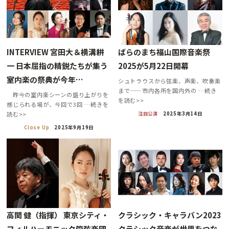
INTERVIEW 宮田大＆横溝耕
ばらのまち福山国際音楽祭
一 日本屈指の精鋭たちが集う
2025が5月22日開幕
室内楽の祭典が今年…
シュトラウスから弦楽、声楽、吹奏楽
まで——市内各所を国内外の …続き
昨今の室内楽シーンの盛り上がりを
を読む>>
感じられる場が、今回で3回 …続きを
注目公演
2025年3月14日
読む>>
Close Up
2025年9月19日
高関 健（指揮） 東京シティ・
クラシック・キャラバン2023
フィルハーモニック管弦楽団
クラシック音楽が世界をつな