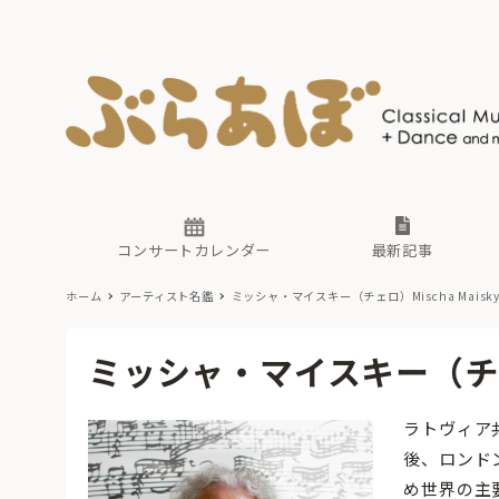
ニュース
ヤマハホ
番組一覧
東京・関
ぶらあぼ
現場のプ
古楽とそ
無料ライ
あ
か
過去の連
コンサートカレンダー
最新記事
ホーム
アーティスト名鑑
ミッシャ・マイスキー（チェロ）Mischa Maisky, 
ニュース
ヤマハホ
番組一覧
東京・関
ぶらあぼ
ミッシャ・マイスキー（チェロ）M
現場のプ
古楽とそ
無料ライ
あ
か
ラトヴィア
過去の連
後、ロンド
め世界の主