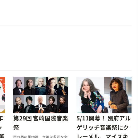
年
第29回 宮崎国際音楽
5/11開幕！ 別府アル
ャ
祭
ゲリッチ音楽祭にク
第
レーメル、マイスキ
南の春の風物詩、今年は多彩な会