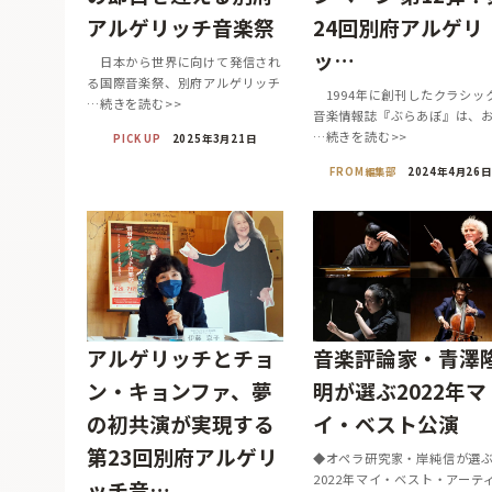
アルゲリッチ音楽祭
24回別府アルゲリ
ッ…
日本から世界に向けて発信され
る国際音楽祭、別府アルゲリッチ
1994年に創刊したクラシッ
…続きを読む>>
音楽情報誌『ぶらあぼ』は、
…続きを読む>>
PICK UP
2025年3月21日
FROM編集部
2024年4月26日
アルゲリッチとチョ
音楽評論家・青澤
ン・キョンファ、夢
明が選ぶ2022年マ
の初共演が実現する
イ・ベスト公演
第23回別府アルゲリ
◆オペラ研究家・岸純信が選
2022年マイ・ベスト・アーテ
ッチ音…