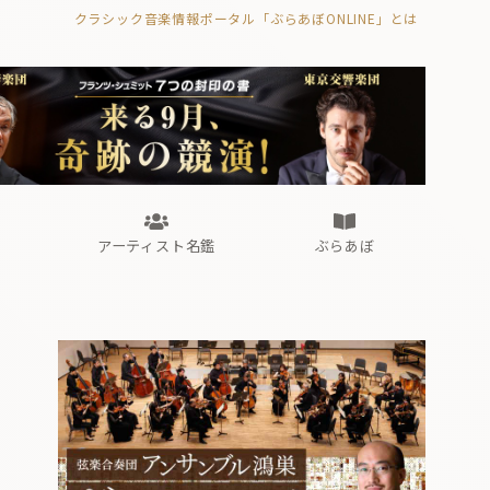
クラシック音楽情報ポータル「ぶらあぼONLINE」とは
の封印の書》
海外公演
FROM編集部
眺望
ぶらあぼブラス！
フォルテピアノ・オデッセイ
アーティスト名鑑
ぶらあぼ
の封印の書》
海外公演
FROM編集部
眺望
ぶらあぼブラス！
フォルテピアノ・オデッセイ