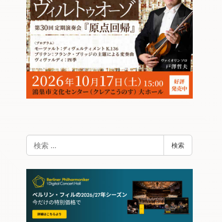
検
検索
索