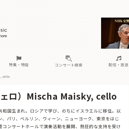
ール
（毎月更新）
東
電子版（無料・月刊）
トピックス
関西
フェスタサマーミューザKAWASAKI 2026
北海道・東北
注目公演
配布場所
インタビュー
中部
定期購読
中国・四国
CD新譜
N響＆東響 《7つ
九州・沖縄
書籍近刊
ロが推す！間違いないオーケストラコンサート
過去の特集
の先と
ブ配信スケジュール
さ
オーケストラの楽屋から
た
な
有料ライブ配信スケジュール
は
ま
や
海の向こうの音楽家
ら
わ
Aからの
載
特集・特設
配信・放送
コンサート検索
cello
ール
（毎月更新）
東
電子版（無料・月刊）
トピックス
関西
フェスタサマーミューザKAWASAKI 2026
北海道・東北
注目公演
配布場所
インタビュー
中部
定期購読
中国・四国
CD新譜
N響＆東響 《7つ
九州・沖縄
書籍近刊
ischa Maisky, cello
ロが推す！間違いないオーケストラコンサート
過去の特集
の先と
ブ配信スケジュール
さ
オーケストラの楽屋から
た
な
有料ライブ配信スケジュール
は
ま
や
海の向こうの音楽家
ら
わ
Aからの
共和国生まれ。ロシアで学び、のちにイスラエルに移住。以
載
ン、パリ、ベルリン、ウィーン、ニューヨーク、東京をはじ
要コンサートホールで演奏活動を展開、熱狂的な支持を受け