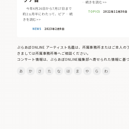
…続きを読む>>
今年4月26日から7月17日まで
TOPICS
2022年12月30日
約2ヵ月半にわたって、ピア …続
きを読む>>
NEWS
2023年2月9日
ぶらあぼONLINE アーティスト名鑑は、所属事務所またはご本人
きましては所属事務所等へご相談ください。
コンサート情報は、ぶらあぼONLINE編集部へ寄せられた情報に基
あ
か
さ
た
な
は
ま
や
ら
わ