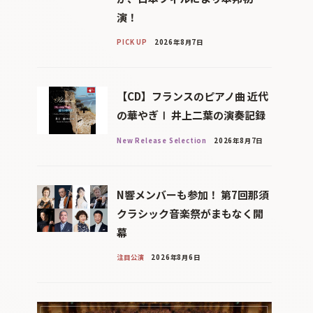
演！
PICK UP
2026年8月7日
【CD】フランスのピアノ曲 近代
の華やぎⅠ 井上二葉の演奏記録
New Release Selection
2026年8月7日
N響メンバーも参加！ 第7回那須
クラシック音楽祭がまもなく開
幕
注目公演
2026年8月6日