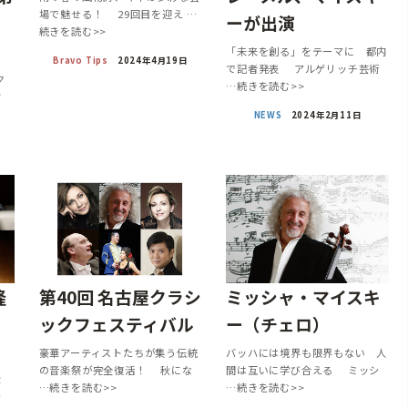
場で魅せる！ 29回目を迎え …
ーが出演
続きを読む>>
「未来を創る」をテーマに 都内
Bravo Tips
2024年4月19日
で記者発表 アルゲリッチ芸術
ク
…続きを読む>>
お
NEWS
2024年2月11日
隆
第40回 名古屋クラシ
ミッシャ・マイスキ
ックフェスティバル
ー（チェロ）
豪華アーティストたちが集う伝統
バッハには境界も限界もない 人
の音楽祭が完全復活！ 秋にな
間は互いに学び合える ミッシ
ぶ
…続きを読む>>
…続きを読む>>
ィ