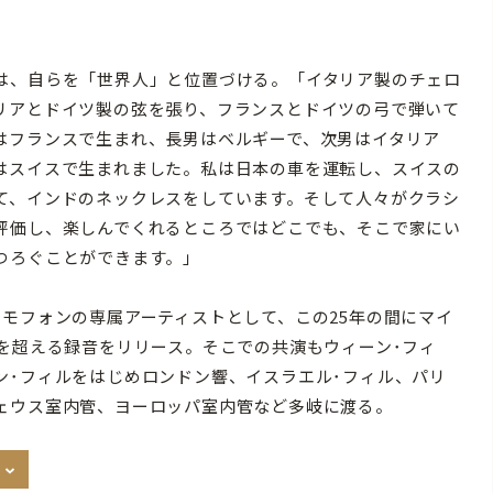
。
は、自らを「世界人」と位置づける。「イタリア製のチェロ
リアとドイツ製の弦を張り、フランスとドイツの弓で弾いて
はフランスで生まれ、長男はベルギーで、次男はイタリア
はスイスで生まれました。私は日本の車を運転し、スイスの
て、インドのネックレスをしています。そして人々がクラシ
評価し、楽しんでくれるところではどこでも、そこで家にい
つろぐことができます。」
ラモフォンの専属アーティストとして、この25年の間にマイ
0を超える録音をリリース。そこでの共演もウィーン･フィ
ン･フィルをはじめロンドン響、イスラエル･フィル、パリ
ェウス室内管、ヨーロッパ室内管など多岐に渡る。