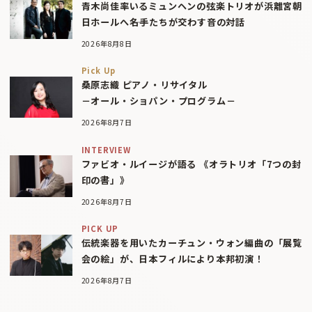
青木尚佳率いるミュンヘンの弦楽トリオが浜離宮朝
日ホールへ――名手たちが交わす音の対話
2026年8月8日
Pick Up
桑原志織 ピアノ・リサイタル
－オール・ショパン・プログラム－
2026年8月7日
INTERVIEW
ファビオ・ルイージが語る 《オラトリオ「7つの封
印の書」》
2026年8月7日
PICK UP
伝統楽器を用いたカーチュン・ウォン編曲の「展覧
会の絵」が、日本フィルにより本邦初演！
2026年8月7日