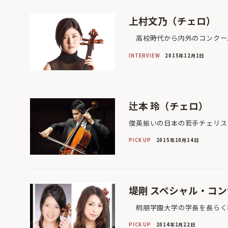
上村文乃（チェロ）
高校時代から内外のコンクール
INTERVIEW
2015年12月1日
辻本 玲（チェロ）
俊英揃いの日本の若手チェリス
PICK UP
2015年10月14日
堤剛 スペシャル・コ
桐朋学園大学の学長を長らく務
PICK UP
2014年1月22日