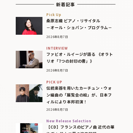
新着記事
Pick Up
桑原志織 ピアノ・リサイタル
－オール・ショパン・プログラム－
2026年8月7日
INTERVIEW
ファビオ・ルイージが語る 《オラト
リオ「7つの封印の書」》
2026年8月7日
PICK UP
伝統楽器を用いたカーチュン・ウォ
ン編曲の「展覧会の絵」が、日本フ
ィルにより本邦初演！
2026年8月7日
New Release Selection
【CD】フランスのピアノ曲 近代の華