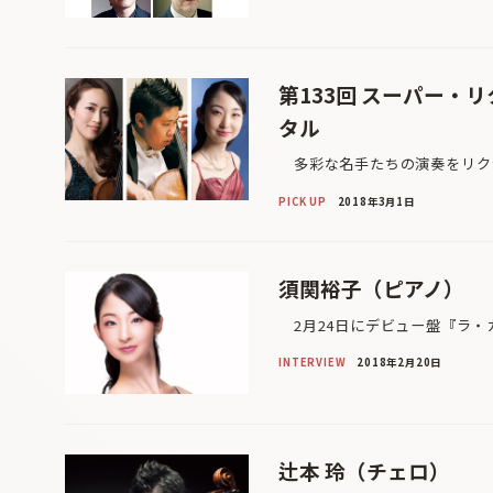
第133回 スーパー・
タル
多彩な名手たちの演奏をリクラ
PICK UP
2018年3月1日
須関裕子（ピアノ）
2月24日にデビュー盤『ラ・
INTERVIEW
2018年2月20日
辻本 玲（チェロ）