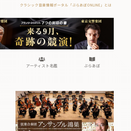
クラシック音楽情報ポータル「ぶらあぼONLINE」とは
の封印の書》
海外公演
FROM編集部
眺望
ぶらあぼブラス！
フォルテピアノ・オデッセイ
アーティスト名鑑
ぶらあぼ
の封印の書》
海外公演
FROM編集部
眺望
ぶらあぼブラス！
フォルテピアノ・オデッセイ