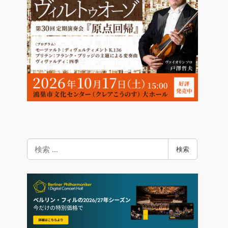
検
検索
索