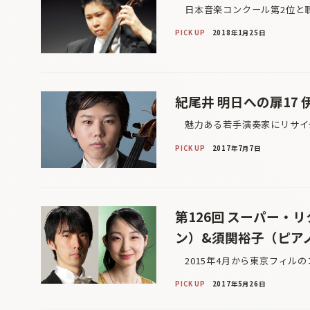
日本音楽コンクール第2位と聴衆
PICK UP
2018年1月25日
紀尾井 明日への扉17 
魅力ある若手演奏家にリサイタ
PICK UP
2017年7月7日
第126回 スーパー・
ン）&須関裕子（ピア
2015年4月から東京フィルの
PICK UP
2017年5月26日