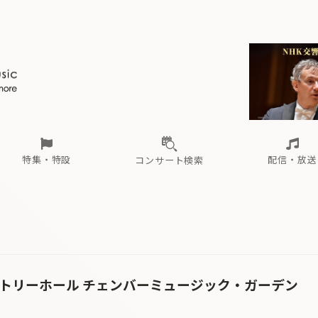
ール
（毎月更新）
東
電子版（無料・月刊）
トピックス
関西
フェスタサマーミューザKAWASAKI 2026
北海道・東北
注目公演
配布場所
インタビュー
中部
定期購読
中国・四国
CD新譜
N響＆東響 《7つ
九州・沖縄
書籍近刊
ロが推す！間違いないオーケストラコンサート
過去の特集
の先と
ブ配信スケジュール
さ
オーケストラの楽屋から
た
な
有料ライブ配信スケジュール
は
ま
や
海の向こうの音楽家
ら
わ
Aからの
載
特集・特設
配信・放送
コンサート検索
ール
（毎月更新）
東
電子版（無料・月刊）
トピックス
関西
フェスタサマーミューザKAWASAKI 2026
北海道・東北
注目公演
配布場所
インタビュー
中部
定期購読
中国・四国
CD新譜
N響＆東響 《7つ
九州・沖縄
書籍近刊
ロが推す！間違いないオーケストラコンサート
過去の特集
の先と
ブ配信スケジュール
さ
オーケストラの楽屋から
た
な
有料ライブ配信スケジュール
は
ま
や
海の向こうの音楽家
ら
わ
Aからの
載
ントリーホール チェンバーミュージック・ガーデン