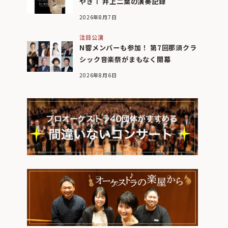
やぎⅠ 井上二葉の演奏記録
2026年8月7日
注目公演
N響メンバーも参加！ 第7回那須クラ
シック音楽祭がまもなく開幕
2026年8月6日