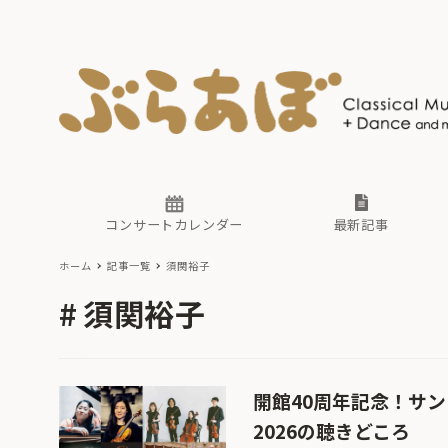
ニュース
ヤマハホ
番組一覧
東京・関
ぶらあぼ
現場のプ
古楽とそ
無料ライ
あ
か
過去の連
コンサートカレンダー
最新記事
ホーム
記事一覧
須関裕子
ニュース
ヤマハホ
番組一覧
東京・関
ぶらあぼ
須関裕子
現場のプ
古楽とそ
無料ライ
あ
か
過去の連
開館40周年記念！サ
2026の聴きどころ