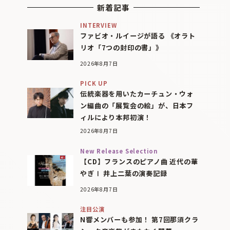
新着記事
INTERVIEW
ファビオ・ルイージが語る 《オラト
リオ「7つの封印の書」》
2026年8月7日
PICK UP
伝統楽器を用いたカーチュン・ウォ
ン編曲の「展覧会の絵」が、日本フ
ィルにより本邦初演！
2026年8月7日
New Release Selection
【CD】フランスのピアノ曲 近代の華
やぎⅠ 井上二葉の演奏記録
2026年8月7日
注目公演
N響メンバーも参加！ 第7回那須クラ