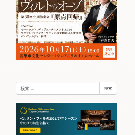
検
検索
索