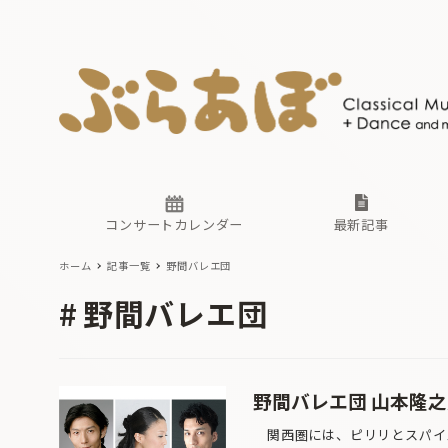
ニュース
ヤマハホ
番組一覧
東京・関
ぶらあぼ
現場のプ
古楽とそ
無料ライ
あ
か
過去の連
コンサートカレンダー
最新記事
ホーム
記事一覧
野間バレエ団
ニュース
ヤマハホ
番組一覧
東京・関
ぶらあぼ
野間バレエ団
現場のプ
古楽とそ
無料ライ
あ
か
過去の連
野間バレエ団 山本隆
関西圏には、ピリリとスパイス