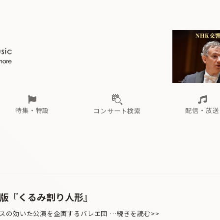
ール
（毎月更新）
東
電子版（無料・月刊）
トピックス
関西
フェスタサマーミューザKAWASAKI 2026
北海道・東北
注目公演
配布場所
インタビュー
中部
定期購読
中国・四国
CD新譜
N響＆東響 《7つ
九州・沖縄
書籍近刊
ロが推す！間違いないオーケストラコンサート
過去の特集
の先と
ブ配信スケジュール
さ
オーケストラの楽屋から
た
な
有料ライブ配信スケジュール
は
ま
や
海の向こうの音楽家
ら
わ
Aからの
載
特集・特設
配信・放送
コンサート検索
ール
（毎月更新）
東
電子版（無料・月刊）
トピックス
関西
フェスタサマーミューザKAWASAKI 2026
北海道・東北
注目公演
配布場所
インタビュー
中部
定期購読
中国・四国
CD新譜
N響＆東響 《7つ
九州・沖縄
書籍近刊
ロが推す！間違いないオーケストラコンサート
過去の特集
の先と
ブ配信スケジュール
さ
オーケストラの楽屋から
た
な
有料ライブ配信スケジュール
は
ま
や
海の向こうの音楽家
ら
わ
Aからの
載
之版『くるみ割り人形』
の効いた公演を企画するバレエ団 …続きを読む>>