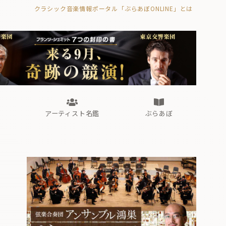
クラシック音楽情報ポータル「ぶらあぼONLINE」とは
の封印の書》
海外公演
FROM編集部
眺望
ぶらあぼブラス！
フォルテピアノ・オデッセイ
アーティスト名鑑
ぶらあぼ
の封印の書》
海外公演
FROM編集部
眺望
ぶらあぼブラス！
フォルテピアノ・オデッセイ